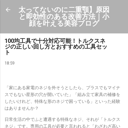
スキップしてメイン コンテンツに移動
太ってないのに二重顎】原因
と即効性のある改善方法｜小
顔を叶える美容ブログ
100均工具で十分対応可能！トルクスネ
ジの正しい回し方とおすすめの工具セッ
ト
18:59
「家にある家電のネジを外そうとしたら、プラスでもマイナ
スでもない星形の穴が開いていた」「組み立て家具の補修を
したいけれど、特殊な形のネジで困っている」といった経験
はありませんか？
日常生活の中でふと遭遇する特殊なネジ、それが「トルクス
ネジ」です。専用の工具が必要と言われると「わざわざ高い