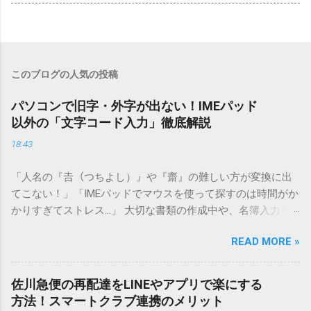
このブログの人気の投稿
パソコンで旧字・外字が出ない！IMEパッド
以外の「文字コード入力」徹底解説
18:43
「人名の『𠮷（つちよし）』や『齋』の難しい方が変換に出
てこない！」「IMEパッドでマウスを使って探すのは時間がか
かりすぎてストレス…」 大切な書類の作成中や、名簿入力を
しているときに、お目当ての漢字がサッと出てこないと焦っ
READ MORE »
てしまいますよね。多くの人が「IMEパッド（手書き入力）」
を使いますが、実はマウスで一画ずつ書くのは非効率です
し、似た漢字が多すぎて結局見つからないことも少なくあり
佐川急便の再配達をLINEやアプリで楽にする
ません。 そこで今回は、IMEパッドを使わずに、特定のコー
方法！スマートクラブ連携のメリット
ドを打ち込むだけで一瞬で旧字や外字、特殊記号を呼び出す