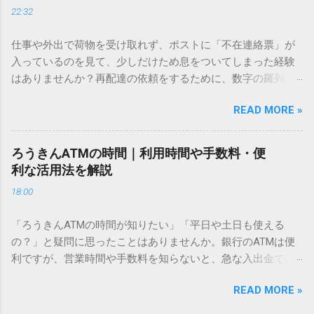
22:32
「文字コード入力」のテクニックを詳しく解説します。 この
方法をマスターすれば、もう難しい漢字の入力で手を止める
仕事や外出で荷物を受け取れず、ポストに「不在連絡票」が
必要はありません。 1. なぜ「変換」しても旧字・外字が出て
入っているのを見て、少しだけため息をついてしまった経験
こないのか？ そもそも、なぜ普通の変換で出てこない漢字が
はありませんか？再配達の依頼をするために、数字の羅列を
あるのでしょうか。その理由は、パソコンが文字を認識する
電話で打ち込んだり、ドライバーさんの手を煩わせてしまう
仕組みにあります。 日本のパソコンで一般的に使われる漢字
READ MORE »
ことに申し訳なさを感じたりすることもあるかもしれませ
は、JIS規格（日本産業規格）によって「第1水準」「第2水
ん。 「もっとスムーズに、自分のタイミングで受け取りた
準」といった形で整理されています。しかし、人名や地名に
い」 「わざわざ電話をかけずに、スマホ一つで完結させた
使われる非常に古い漢字（旧字）や、特定の組織だけで作ら
ろうきんATMの時間｜利用時間や手数料・便
い」 そんな願いを叶えてくれるのが、佐川急便の会員制サー
れた「外字」は、この一般的な変換リストに含まれていない
利な活用法を解説
ビス「スマートクラブ」と、LINEや公式アプリの連携です。
ことが多いのです。 そこで登場するのが「Unicode（ユニコ
18:00
これらを活用するだけで、再配達のストレスは驚くほど軽く
ード）」や「JISコード」といった 文字コード です。パソコ
なります。この記事では、忙しい毎日をサポートする便利な
ン上のすべての文字には、いわば「住所」のような番号が割
「ろうきんATMの時間が知りたい」「平日や土日も使える
受け取り術と、連携による具体的なメリットを徹底解説しま
り振られています。変換候補に出ない文字でも、この住所
の？」と疑問に思ったことはありませんか。銀行のATMは便
す。 佐川急便の再配達が劇的に変わる「スマートクラブ」と
（コード）を直接指定すれば、確実に呼び出すことができる
利ですが、営業時間や手数料を知らないと、急な入出金で困
は？ まず押さえておきたいのが、佐川急便の個人向け無料会
のです。 2. Windows標準機能！文字コードで漢字を出す「16
ることもあります。この記事では、 ろうきん（労働金庫）の
員サービス「スマートクラブ」です。これは、荷物の配送状
進数入力」 最も汎用性が高く、特別なソフトも不要なのが
READ MORE »
ATM営業時間や利用の注意点、便利な活用法 を詳しく解説し
況をリアルタイムで管理するための基盤となるサービスで
「Unicode」を直接入力する方法です。Wordやメモ帳など、
ます。 1. ろうきんATMの基本営業時間 ろうきんATMは、利用