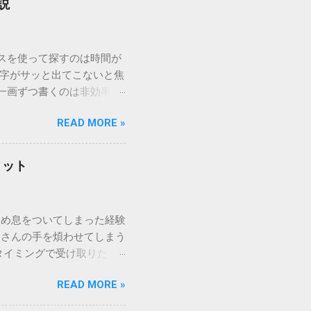
説
ウスを使って探すのは時間が
漢字がサッと出てこないと焦
一画ずつ書くのは非効率で
パッドを使わずに、特定のコ
READ MORE »
ックを詳しく解説します。
「変換」しても旧字・外字
理由は、パソコンが文字を
リット
規格）によって「第1水
漢字（旧字）や、特定の組
 そこで登場するのが
ため息をついてしまった経験
ての文字には、いわば「住
ーさんの手を煩わせてしまう
を直接指定すれば、確実に呼
タイミングで受け取りた
」 最も汎用性が高く、特別な
が、佐川急便の会員制サー
owsアプリケーションで使用
READ MORE »
達のストレスは驚くほど軽く
を把握する。 入力モードを「半
的なメリットを徹底解説しま
がら[X]キー**を押す。 入