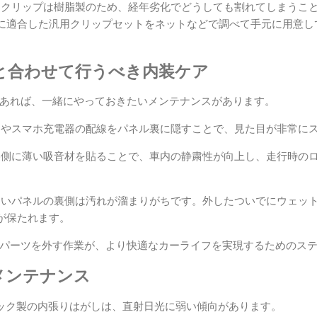
: クリップは樹脂製のため、経年劣化でどうしても割れてしまうこ
に適合した汎用クリップセットをネットなどで調べて手元に用意し
しと合わせて行うべき内装ケア
あれば、一緒にやっておきたいメンテナンスがあります。
レコやスマホ充電器の配線をパネル裏に隠すことで、見た目が非常に
の裏側に薄い吸音材を貼ることで、車内の静粛性が向上し、走行時の
さないパネルの裏側は汚れが溜まりがちです。外したついでにウェッ
が保たれます。
パーツを外す作業が、より快適なカーライフを実現するためのス
とメンテナンス
チック製の内張りはがしは、直射日光に弱い傾向があります。