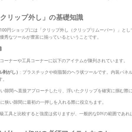
揃う「クリップ外し」の基礎知識
100円ショップには「クリップ外し（クリップリムーバー）」とし
優秀なツールが豊富に揃っているということです。
補
コーナーや工具コーナーに以下のアイテムが陳列されています。
ル剥がし）
: プラスチックや樹脂製のヘラ状ツールです。内装パネ
す。
細かい隙間へ直接アプローチしたり、浮いたクリップを確実に掴む際
非常に狭い隙間に最初の一押しを入れる際に役立ちます。
級工具と比較すると強度は劣りますが、一般的なDIYの範囲であれ