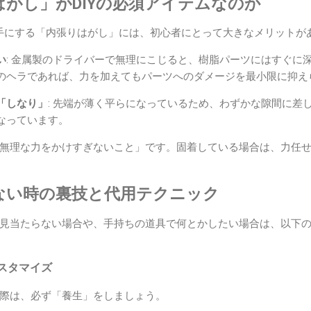
りはがし」がDIYの必須アイテムなのか
に手にする「内張りはがし」には、初心者にとって大きなメリットが
い
: 金属製のドライバーで無理にこじると、樹脂パーツにはすぐに
のヘラであれば、力を加えてもパーツへのダメージを最小限に抑え
「しなり」
: 先端が薄く平らになっているため、わずかな隙間に差
なっています。
無理な力をかけすぎないこと」です。固着している場合は、力任
がない時の裏技と代用テクニック
見当たらない場合や、手持ちの道具で何とかしたい場合は、以下
スタマイズ
際は、必ず「養生」をしましょう。