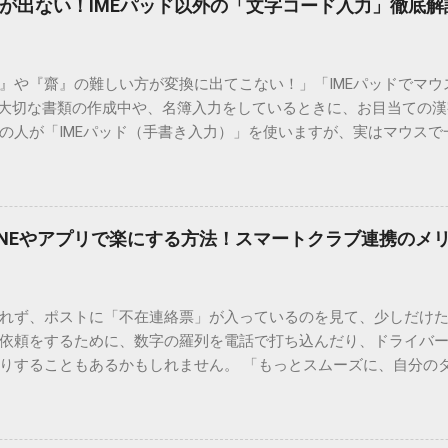
が出ない！IMEパッド以外の「文字コード入力」徹底解
）』や『齋』の難しい方が変換に出てこない！」「IMEパッドでマ
 大切な書類の作成中や、名簿入力をしているときに、お目当ての
の人が「IMEパッド（手書き入力）」を使いますが、実はマウスで
結局見つからないことも少なくありません。 そこで今回は、IME
で旧字や外字、特殊記号を呼び出す「文字コード入力」のテクニ
、もう難しい漢字の入力で手を止める必要はありません。 1. なぜ
そも、なぜ普通の変換で出てこない漢字があるのでしょうか。その
INEやアプリで楽にする方法！スマートクラブ連携のメ
。 日本のパソコンで一般的に使われる漢字は、JIS規格（日本産業
形で整理されています。しかし、人名や地名に使われる非常に古い
は、この一般的な変換リストに含まれていないことが多いのです。
れず、ポストに「不在連絡票」が入っているのを見て、少しだけ
ド）」や「JISコード」といった 文字コード です。パソコン上のすべ
依頼をするために、数字の羅列を電話で打ち込んだり、ドライバ
られています。変換候補に出ない文字でも、この住所（コード）
りすることもあるかもしれません。 「もっとスムーズに、自分の
 2. Windows標準機能！文字コードで漢字を出す「16進数入力
けずに、スマホ一つで完結させたい」 そんな願いを叶えてくれるの
code」を直接入力する方法です。Wordやメモ帳など、多くのWind
、LINEや公式アプリの連携です。これらを活用するだけで、再配
nicode入力） 入力したい文字の「Unicode（例：20BB7）」
忙しい毎日をサポートする便利な受け取り術と、連携による具体
20BB7」**と入力する。 直後にキーボードの**[Alt]キーを押しな