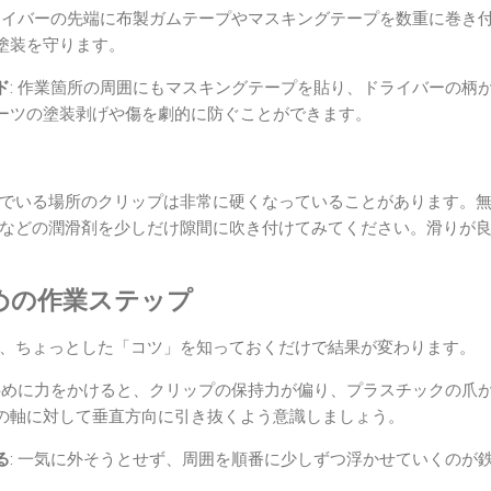
ドライバーの先端に布製ガムテープやマスキングテープを数重に巻き
塗装を守ります。
ド
: 作業箇所の周囲にもマスキングテープを貼り、ドライバーの柄
ーツの塗装剥げや傷を劇的に防ぐことができます。
でいる場所のクリップは非常に硬くなっていることがあります。
などの潤滑剤を少しだけ隙間に吹き付けてみてください。滑りが
ための作業ステップ
、ちょっとした「コツ」を知っておくだけで結果が変わります。
 斜めに力をかけると、クリップの保持力が偏り、プラスチックの爪
の軸に対して垂直方向に引き抜くよう意識しましょう。
る
: 一気に外そうとせず、周囲を順番に少しずつ浮かせていくのが