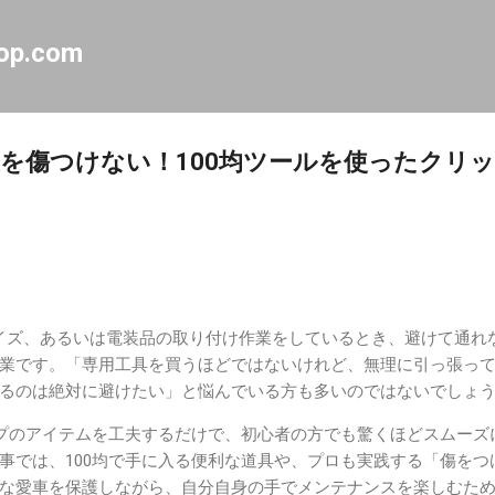
スキップしてメイン コンテンツに移動
op.com
を傷つけない！100均ツールを使ったクリ
マイズ、あるいは電装品の取り付け作業をしているとき、避けて通れ
業です。「専用工具を買うほどではないけれど、無理に引っ張っ
るのは絶対に避けたい」と悩んでいる方も多いのではないでしょ
ップのアイテムを工夫するだけで、初心者の方でも驚くほどスムーズ
事では、100均で手に入る便利な道具や、プロも実践する「傷をつ
な愛車を保護しながら、自分自身の手でメンテナンスを楽しむた