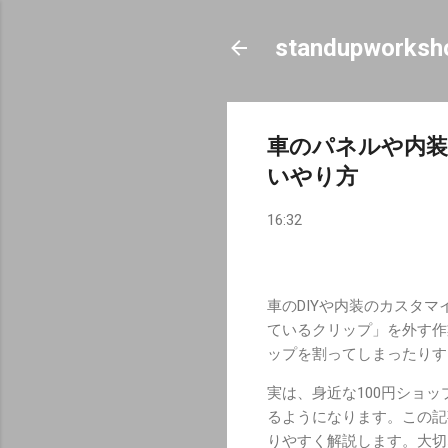
standupworksh
車のパネルや内装
いやり方
16:32
車のDIYや内装のカスタ
ているクリップ」を外す作
ップを割ってしまったりす
実は、身近な100円ショ
るようになります。この記
りやすく解説します。大切