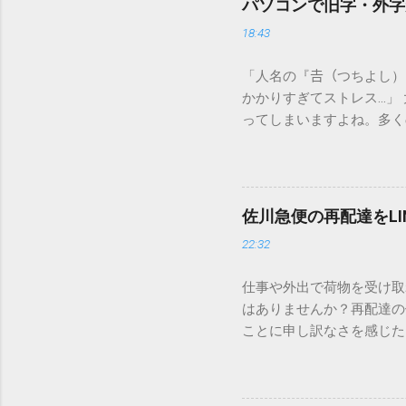
パソコンで旧字・外字
18:43
「人名の『𠮷（つちよし
かかりすぎてストレス…」
ってしまいますよね。多く
すし、似た漢字が多すぎて
ードを打ち込むだけで一瞬
この方法をマスターすれば
が出てこないのか？ そも
佐川急便の再配達をL
認識する仕組みにあります
22:32
準」「第2水準」といった
織だけで作られた「外字」
仕事や外出で荷物を受け取
「Unicode（ユニコー
はありませんか？再配達の
所」のような番号が割り振
ことに申し訳なさを感じた
び出すことができるのです。
い」 「わざわざ電話をか
ソフトも不要なのが「Uni
ビス「スマートクラブ」と
できます。 具体的な手順（U
なります。この記事では、
角」にする（※重要）。 **「