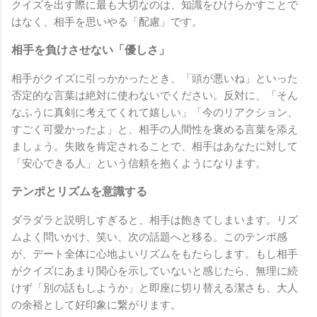
クイズを出す際に最も大切なのは、知識をひけらかすことで
はなく、相手を思いやる「配慮」です。
相手を負けさせない「優しさ」
相手がクイズに引っかかったとき、「頭が悪いね」といった
否定的な言葉は絶対に使わないでください。反対に、「そん
なふうに真剣に考えてくれて嬉しい」「今のリアクション、
すごく可愛かったよ」と、相手の人間性を褒める言葉を添え
ましょう。失敗を肯定されることで、相手はあなたに対して
「安心できる人」という信頼を抱くようになります。
テンポとリズムを意識する
ダラダラと説明しすぎると、相手は飽きてしまいます。リズ
ムよく問いかけ、笑い、次の話題へと移る。このテンポ感
が、デート全体に心地よいリズムをもたらします。もし相手
がクイズにあまり関心を示していないと感じたら、無理に続
けず「別の話もしようか」と即座に切り替える潔さも、大人
の余裕として好印象に繋がります。