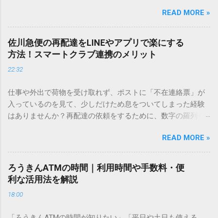
しているときに、お目当ての漢字がサッと出てこないと焦っ
READ MORE »
てしまいますよね。多くの人が「IMEパッド（手書き入力）」
を使いますが、実はマウスで一画ずつ書くのは非効率です
し、似た漢字が多すぎて結局見つからないことも少なくあり
佐川急便の再配達をLINEやアプリで楽にする
ません。 そこで今回は、IMEパッドを使わずに、特定のコー
方法！スマートクラブ連携のメリット
ドを打ち込むだけで一瞬で旧字や外字、特殊記号を呼び出す
22:32
「文字コード入力」のテクニックを詳しく解説します。 この
方法をマスターすれば、もう難しい漢字の入力で手を止める
仕事や外出で荷物を受け取れず、ポストに「不在連絡票」が
必要はありません。 1. なぜ「変換」しても旧字・外字が出て
入っているのを見て、少しだけため息をついてしまった経験
こないのか？ そもそも、なぜ普通の変換で出てこない漢字が
はありませんか？再配達の依頼をするために、数字の羅列を
あるのでしょうか。その理由は、パソコンが文字を認識する
電話で打ち込んだり、ドライバーさんの手を煩わせてしまう
仕組みにあります。 日本のパソコンで一般的に使われる漢字
READ MORE »
ことに申し訳なさを感じたりすることもあるかもしれませ
は、JIS規格（日本産業規格）によって「第1水準」「第2水
ん。 「もっとスムーズに、自分のタイミングで受け取りた
準」といった形で整理されています。しかし、人名や地名に
い」 「わざわざ電話をかけずに、スマホ一つで完結させた
使われる非常に古い漢字（旧字）や、特定の組織だけで作ら
ろうきんATMの時間｜利用時間や手数料・便
い」 そんな願いを叶えてくれるのが、佐川急便の会員制サー
れた「外字」は、この一般的な変換リストに含まれていない
利な活用法を解説
ビス「スマートクラブ」と、LINEや公式アプリの連携です。
ことが多いのです。 そこで登場するのが「Unicode（ユニコ
18:00
これらを活用するだけで、再配達のストレスは驚くほど軽く
ード）」や「JISコード」といった 文字コード です。パソコ
なります。この記事では、忙しい毎日をサポートする便利な
ン上のすべての文字には、いわば「住所」のような番号が割
「ろうきんATMの時間が知りたい」「平日や土日も使える