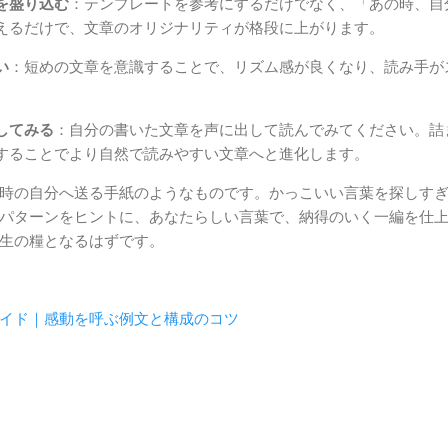
を盛り込む
：テンプレートを参考にするだけでなく、「あの時、自
えるだけで、文章のオリジナリティが格段に上がります。
い
：短めの文章を意識することで、リズム感が良くなり、読み手が
してみる
：自分の書いた文章を声に出して読んでみてください。詰
することでより自然で読みやすい文章へと進化します。
時の自分へ送る手紙のようなものです。かっこいい言葉を探しす
パターンをヒントに、あなたらしい言葉で、納得のいく一編を仕
生の糧となるはずです。
イド｜感動を呼ぶ例文と構成のコツ