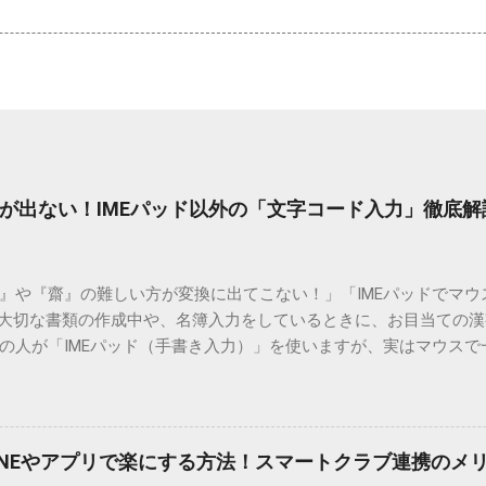
が出ない！IMEパッド以外の「文字コード入力」徹底解
）』や『齋』の難しい方が変換に出てこない！」「IMEパッドでマ
 大切な書類の作成中や、名簿入力をしているときに、お目当ての
の人が「IMEパッド（手書き入力）」を使いますが、実はマウスで
結局見つからないことも少なくありません。 そこで今回は、IME
で旧字や外字、特殊記号を呼び出す「文字コード入力」のテクニ
、もう難しい漢字の入力で手を止める必要はありません。 1. なぜ
そも、なぜ普通の変換で出てこない漢字があるのでしょうか。その
INEやアプリで楽にする方法！スマートクラブ連携のメ
。 日本のパソコンで一般的に使われる漢字は、JIS規格（日本産業