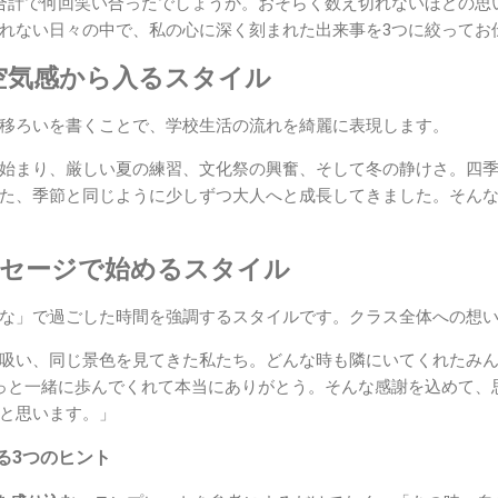
合計で何回笑い合ったでしょうか。おそらく数え切れないほどの思
れない日々の中で、私の心に深く刻まれた出来事を3つに絞ってお
の空気感から入るスタイル
移ろいを書くことで、学校生活の流れを綺麗に表現します。
始まり、厳しい夏の練習、文化祭の興奮、そして冬の静けさ。四
た、季節と同じように少しずつ大人へと成長してきました。そん
メッセージで始めるスタイル
な」で過ごした時間を強調するスタイルです。クラス全体への想
吸い、同じ景色を見てきた私たち。どんな時も隣にいてくれたみ
っと一緒に歩んでくれて本当にありがとう。そんな感謝を込めて、
と思います。」
る3つのヒント