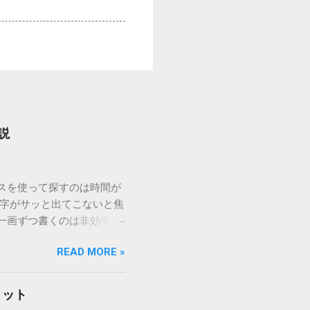
説
ウスを使って探すのは時間が
漢字がサッと出てこないと焦
一画ずつ書くのは非効率で
パッドを使わずに、特定のコ
READ MORE »
ックを詳しく解説します。
「変換」しても旧字・外字
理由は、パソコンが文字を
リット
規格）によって「第1水