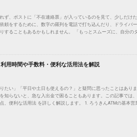
形で整理されています。しかし、人名や地名に使われる非常に古い
は、この一般的な変換リストに含まれていないことが多いのです。
れず、ポストに「不在連絡票」が入っているのを見て、少しだけ
ド）」や「JISコード」といった 文字コード です。パソコン上のすべ
依頼をするために、数字の羅列を電話で打ち込んだり、ドライバ
られています。変換候補に出ない文字でも、この住所（コード）
りすることもあるかもしれません。 「もっとスムーズに、自分の
 2. Windows標準機能！文字コードで漢字を出す「16進数入力
けずに、スマホ一つで完結させたい」 そんな願いを叶えてくれるの
code」を直接入力する方法です。Wordやメモ帳など、多くのWind
、LINEや公式アプリの連携です。これらを活用するだけで、再配
nicode入力） 入力したい文字の「Unicode（例：20BB7）」
忙しい毎日をサポートする便利な受け取り術と、連携による具体
20BB7」**と入力する。 直後にキーボードの**[Alt]キーを押しな
劇的に変わる「スマートクラブ」とは？ まず押さえておきたいのが
漢字（例：𠮷）に変換されます。 注記： この方法は、特にMicros
｜利用時間や手数料・便利な活用法を解説
ラブ」です。これは、荷物の配送状況をリアルタイムで管理する
と打ってA...
を開いてログインする手間がありましたが、現在はLINEやアプリと
す。登録を済ませておくだけで、荷物が発送された瞬間に通知が
知りたい」「平日や土日も使えるの？」と疑問に思ったことはありま
いった先回りの対応が可能になります。 LINE連携で「不在連絡票
を知らないと、急な入出金で困ることもあります。この記事では、
るコミュニケーションアプリ「LINE」を佐川急便と連携させると
点、便利な活用法 を詳しく解説します。 1. ろうきんATMの基本営
からワンタップで依頼 不在連絡票に記載されたQRコードを読み取る
りますが、一般的には次の通りです。 1-1. 店舗内ATM 平日：9:0
ントを友だち追加し、スマートクラブのIDを連携させると、配送予定
土曜日のみ利用可能） 店舗内ATMは、銀行窓口と同じ営業時間で
上のボタンをタップするだけで、希望の日時や場所を指定して再配達を
・セブン銀行など提携ATM 平日：7:00〜23:00 土曜・日曜・祝日：7:0
電話受付の時間制限を気にする必要はありません。深夜でも早朝で
が可能 です。ただし、手数料が別途かかる場合があります。 2. 
が完了します。 3. お届け予定通知による「未然の不在」防止 荷