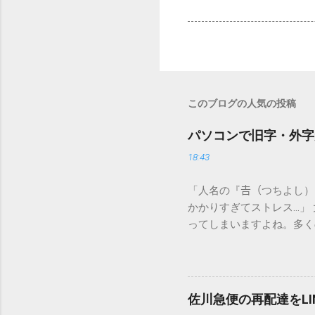
このブログの人気の投稿
パソコンで旧字・外字
18:43
「人名の『𠮷（つちよし
かかりすぎてストレス…」
ってしまいますよね。多く
すし、似た漢字が多すぎて
ードを打ち込むだけで一瞬
この方法をマスターすれば
が出てこないのか？ そも
佐川急便の再配達をL
認識する仕組みにあります