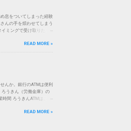
漢字（旧字）や、特定の組
 そこで登場するのが
ため息をついてしまった経験
ての文字には、いわば「住
ーさんの手を煩わせてしまう
を直接指定すれば、確実に呼
タイミングで受け取りた
」 最も汎用性が高く、特別な
が、佐川急便の会員制サー
owsアプリケーションで使用
READ MORE »
達のストレスは驚くほど軽く
を把握する。 入力モードを「半
的なメリットを徹底解説しま
がら[X]キー**を押す。 入
、佐川急便の個人向け無料
oft Wordで非常に強力
ための基盤となるサービスで
紐付けることで、その利便
届き、不在になる前にあらか
せんか。銀行のATMは便利
」とおさらばできる理由 日
 ろうきん（労働金庫）の
、荷物の受け取り体験が一変
業時間 ろうきんATMは、利
手間すら、過去のものになり
0〜17:00 土曜・日曜・祝
や不在通知がトーク画面に直
READ MORE »
利用でき、 窓口での対応も
依頼できます。 2. 24
0〜23:00 提携ATMでは、
も、通勤電車の中でも、思
手数料と注意点 ろうきん
物が届く前に「○月○日の○