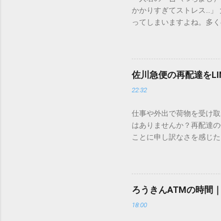
かかりすぎてストレス…」
ってしまいますよね。多く
すし、似た漢字が多すぎて
ードを打ち込むだけで一瞬
この方法をマスターすれば
が出てこないのか？ そも
佐川急便の再配達をL
認識する仕組みにあります
22:32
準」「第2水準」といった
織だけで作られた「外字」
仕事や外出で荷物を受け取
「Unicode（ユニコー
はありませんか？再配達の
所」のような番号が割り振
ことに申し訳なさを感じた
び出すことができるのです。
い」 「わざわざ電話をか
ソフトも不要なのが「Uni
ビス「スマートクラブ」と
できます。 具体的な手順（U
なります。この記事では、
角」にする（※重要）。 **「
す。 佐川急便の再配達が
力した数字が、一瞬で対応する
ろうきんATMの時間
会員サービス「スマートク
です。Word上で「20BB7」
18:00
す。 以前はウェブサイト
性が飛躍的に向上していま