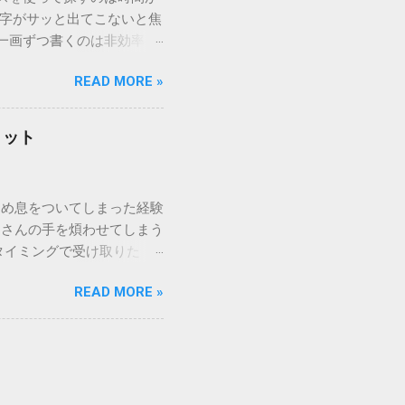
漢字がサッと出てこないと焦
一画ずつ書くのは非効率で
パッドを使わずに、特定のコ
READ MORE »
ックを詳しく解説します。
「変換」しても旧字・外字
理由は、パソコンが文字を
リット
規格）によって「第1水
漢字（旧字）や、特定の組
 そこで登場するのが
ため息をついてしまった経験
ての文字には、いわば「住
ーさんの手を煩わせてしまう
を直接指定すれば、確実に呼
タイミングで受け取りた
」 最も汎用性が高く、特別な
が、佐川急便の会員制サー
owsアプリケーションで使用
READ MORE »
達のストレスは驚くほど軽く
を把握する。 入力モードを「半
的なメリットを徹底解説しま
がら[X]キー**を押す。 入
、佐川急便の個人向け無料
oft Wordで非常に強力
ための基盤となるサービスで
紐付けることで、その利便
届き、不在になる前にあらか