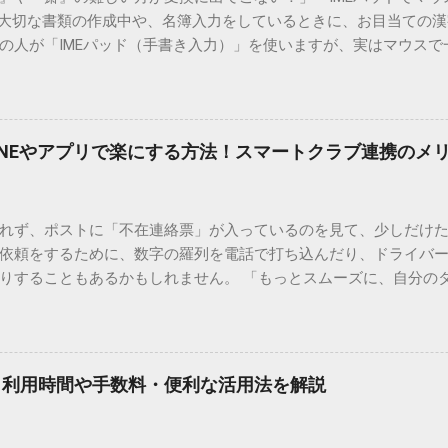
 大切な書類の作成中や、名簿入力をしているときに、お目当ての
の人が「IMEパッド（手書き入力）」を使いますが、実はマウスで
結局見つからないことも少なくありません。 そこで今回は、IME
で旧字や外字、特殊記号を呼び出す「文字コード入力」のテクニ
、もう難しい漢字の入力で手を止める必要はありません。 1. なぜ
そも、なぜ普通の変換で出てこない漢字があるのでしょうか。その
INEやアプリで楽にする方法！スマートクラブ連携のメ
。 日本のパソコンで一般的に使われる漢字は、JIS規格（日本産業
形で整理されています。しかし、人名や地名に使われる非常に古い
は、この一般的な変換リストに含まれていないことが多いのです。
れず、ポストに「不在連絡票」が入っているのを見て、少しだけ
ド）」や「JISコード」といった 文字コード です。パソコン上のすべ
依頼をするために、数字の羅列を電話で打ち込んだり、ドライバ
られています。変換候補に出ない文字でも、この住所（コード）
りすることもあるかもしれません。 「もっとスムーズに、自分の
 2. Windows標準機能！文字コードで漢字を出す「16進数入力
けずに、スマホ一つで完結させたい」 そんな願いを叶えてくれるの
code」を直接入力する方法です。Wordやメモ帳など、多くのWind
、LINEや公式アプリの連携です。これらを活用するだけで、再配
nicode入力） 入力したい文字の「Unicode（例：20BB7）」
忙しい毎日をサポートする便利な受け取り術と、連携による具体
20BB7」**と入力する。 直後にキーボードの**[Alt]キーを押しな
劇的に変わる「スマートクラブ」とは？ まず押さえておきたいのが
漢字（例：𠮷）に変換されます。 注記： この方法は、特にMicros
｜利用時間や手数料・便利な活用法を解説
ラブ」です。これは、荷物の配送状況をリアルタイムで管理する
と打ってA...
を開いてログインする手間がありましたが、現在はLINEやアプリと
す。登録を済ませておくだけで、荷物が発送された瞬間に通知が