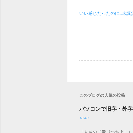
いい感じだったのに…未読
このブログの人気の投稿
パソコンで旧字・外字
18:43
「人名の『𠮷（つちよし