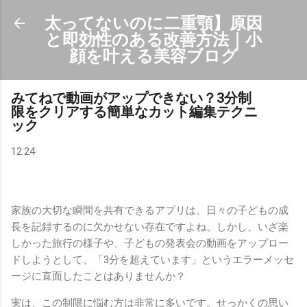
スキップしてメイン コンテンツに移動
太ってないのに二重顎】原因
と即効性のある改善方法｜小
顔を叶える美容ブログ
みてねで動画がアップできない？3分制
限をクリアする簡単なカット編集テクニ
ック
12:24
家族の大切な瞬間を共有できるアプリは、日々の子どもの成
長を記録するのに欠かせない存在ですよね。しかし、いざ楽
しかった旅行の様子や、子どもの発表会の動画をアップロー
ドしようとして、「3分を超えています」というエラーメッセ
ージに直面したことはありませんか？
実は、この制限に悩む方は非常に多いです。せっかくの思い