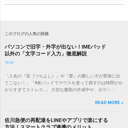
このブログの人気の投稿
パソコンで旧字・外字が出ない！IMEパッド
以外の「文字コード入力」徹底解説
18:43
「人名の『𠮷（つちよし）』や『齋』の難しい方が変換に出
てこない！」「IMEパッドでマウスを使って探すのは時間がか
かりすぎてストレス…」 大切な書類の作成中や、名簿入力を
しているときに、お目当ての漢字がサッと出てこないと焦っ
READ MORE »
てしまいますよね。多くの人が「IMEパッド（手書き入力）」
を使いますが、実はマウスで一画ずつ書くのは非効率です
し、似た漢字が多すぎて結局見つからないことも少なくあり
佐川急便の再配達をLINEやアプリで楽にする
ません。 そこで今回は、IMEパッドを使わずに、特定のコー
方法！スマートクラブ連携のメリット