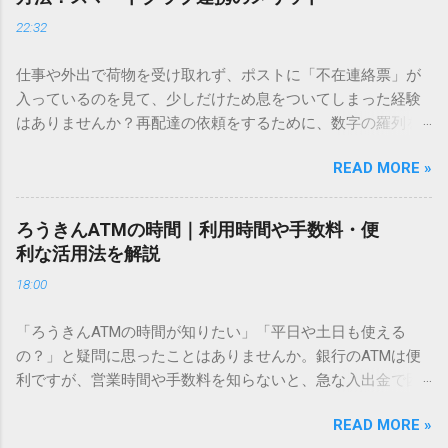
ドを打ち込むだけで一瞬で旧字や外字、特殊記号を呼び出す
22:32
「文字コード入力」のテクニックを詳しく解説します。 この
方法をマスターすれば、もう難しい漢字の入力で手を止める
仕事や外出で荷物を受け取れず、ポストに「不在連絡票」が
必要はありません。 1. なぜ「変換」しても旧字・外字が出て
入っているのを見て、少しだけため息をついてしまった経験
こないのか？ そもそも、なぜ普通の変換で出てこない漢字が
はありませんか？再配達の依頼をするために、数字の羅列を
あるのでしょうか。その理由は、パソコンが文字を認識する
電話で打ち込んだり、ドライバーさんの手を煩わせてしまう
仕組みにあります。 日本のパソコンで一般的に使われる漢字
READ MORE »
ことに申し訳なさを感じたりすることもあるかもしれませ
は、JIS規格（日本産業規格）によって「第1水準」「第2水
ん。 「もっとスムーズに、自分のタイミングで受け取りた
準」といった形で整理されています。しかし、人名や地名に
い」 「わざわざ電話をかけずに、スマホ一つで完結させた
使われる非常に古い漢字（旧字）や、特定の組織だけで作ら
ろうきんATMの時間｜利用時間や手数料・便
い」 そんな願いを叶えてくれるのが、佐川急便の会員制サー
れた「外字」は、この一般的な変換リストに含まれていない
利な活用法を解説
ビス「スマートクラブ」と、LINEや公式アプリの連携です。
ことが多いのです。 そこで登場するのが「Unicode（ユニコ
18:00
これらを活用するだけで、再配達のストレスは驚くほど軽く
ード）」や「JISコード」といった 文字コード です。パソコ
なります。この記事では、忙しい毎日をサポートする便利な
ン上のすべての文字には、いわば「住所」のような番号が割
「ろうきんATMの時間が知りたい」「平日や土日も使える
受け取り術と、連携による具体的なメリットを徹底解説しま
り振られています。変換候補に出ない文字でも、この住所
の？」と疑問に思ったことはありませんか。銀行のATMは便
す。 佐川急便の再配達が劇的に変わる「スマートクラブ」と
（コード）を直接指定すれば、確実に呼び出すことができる
利ですが、営業時間や手数料を知らないと、急な入出金で困
は？ まず押さえておきたいのが、佐川急便の個人向け無料会
のです。 2. Windows標準機能！文字コードで漢字を出す「16
ることもあります。この記事では、 ろうきん（労働金庫）の
員サービス「スマートクラブ」です。これは、荷物の配送状
進数入力」 最も汎用性が高く、特別なソフトも不要なのが
READ MORE »
ATM営業時間や利用の注意点、便利な活用法 を詳しく解説し
況をリアルタイムで管理するための基盤となるサービスで
「Unicode」を直接入力する方法です。Wordやメモ帳など、