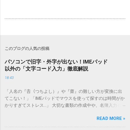
このブログの人気の投稿
パソコンで旧字・外字が出ない！IMEパッド
以外の「文字コード入力」徹底解説
18:43
「人名の『𠮷（つちよし）』や『齋』の難しい方が変換に出
てこない！」「IMEパッドでマウスを使って探すのは時間がか
かりすぎてストレス…」 大切な書類の作成中や、名簿入力を
しているときに、お目当ての漢字がサッと出てこないと焦っ
READ MORE »
てしまいますよね。多くの人が「IMEパッド（手書き入力）」
を使いますが、実はマウスで一画ずつ書くのは非効率です