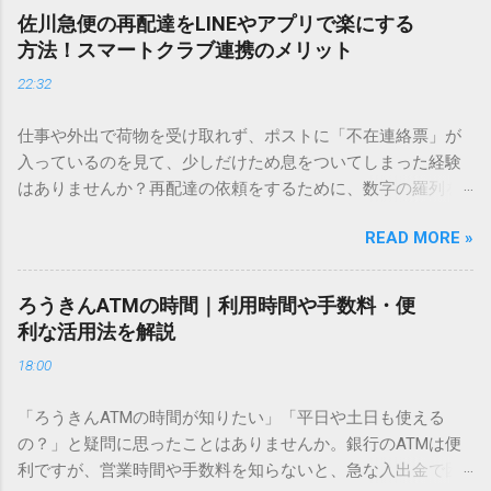
し、似た漢字が多すぎて結局見つからないことも少なくあり
佐川急便の再配達をLINEやアプリで楽にする
ません。 そこで今回は、IMEパッドを使わずに、特定のコー
方法！スマートクラブ連携のメリット
ドを打ち込むだけで一瞬で旧字や外字、特殊記号を呼び出す
22:32
「文字コード入力」のテクニックを詳しく解説します。 この
方法をマスターすれば、もう難しい漢字の入力で手を止める
仕事や外出で荷物を受け取れず、ポストに「不在連絡票」が
必要はありません。 1. なぜ「変換」しても旧字・外字が出て
入っているのを見て、少しだけため息をついてしまった経験
こないのか？ そもそも、なぜ普通の変換で出てこない漢字が
はありませんか？再配達の依頼をするために、数字の羅列を
あるのでしょうか。その理由は、パソコンが文字を認識する
電話で打ち込んだり、ドライバーさんの手を煩わせてしまう
仕組みにあります。 日本のパソコンで一般的に使われる漢字
READ MORE »
ことに申し訳なさを感じたりすることもあるかもしれませ
は、JIS規格（日本産業規格）によって「第1水準」「第2水
ん。 「もっとスムーズに、自分のタイミングで受け取りた
準」といった形で整理されています。しかし、人名や地名に
い」 「わざわざ電話をかけずに、スマホ一つで完結させた
使われる非常に古い漢字（旧字）や、特定の組織だけで作ら
ろうきんATMの時間｜利用時間や手数料・便
い」 そんな願いを叶えてくれるのが、佐川急便の会員制サー
れた「外字」は、この一般的な変換リストに含まれていない
利な活用法を解説
ビス「スマートクラブ」と、LINEや公式アプリの連携です。
ことが多いのです。 そこで登場するのが「Unicode（ユニコ
18:00
これらを活用するだけで、再配達のストレスは驚くほど軽く
ード）」や「JISコード」といった 文字コード です。パソコ
なります。この記事では、忙しい毎日をサポートする便利な
ン上のすべての文字には、いわば「住所」のような番号が割
「ろうきんATMの時間が知りたい」「平日や土日も使える
受け取り術と、連携による具体的なメリットを徹底解説しま
り振られています。変換候補に出ない文字でも、この住所
の？」と疑問に思ったことはありませんか。銀行のATMは便
す。 佐川急便の再配達が劇的に変わる「スマートクラブ」と
（コード）を直接指定すれば、確実に呼び出すことができる
利ですが、営業時間や手数料を知らないと、急な入出金で困
は？ まず押さえておきたいのが、佐川急便の個人向け無料会
のです。 2. Windows標準機能！文字コードで漢字を出す「16