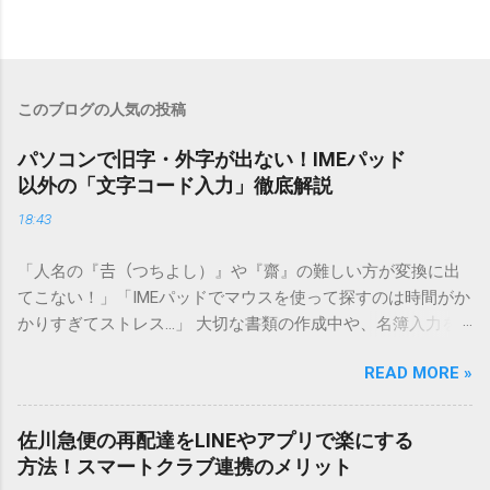
このブログの人気の投稿
パソコンで旧字・外字が出ない！IMEパッド
以外の「文字コード入力」徹底解説
18:43
「人名の『𠮷（つちよし）』や『齋』の難しい方が変換に出
てこない！」「IMEパッドでマウスを使って探すのは時間がか
かりすぎてストレス…」 大切な書類の作成中や、名簿入力を
しているときに、お目当ての漢字がサッと出てこないと焦っ
READ MORE »
てしまいますよね。多くの人が「IMEパッド（手書き入力）」
を使いますが、実はマウスで一画ずつ書くのは非効率です
し、似た漢字が多すぎて結局見つからないことも少なくあり
佐川急便の再配達をLINEやアプリで楽にする
ません。 そこで今回は、IMEパッドを使わずに、特定のコー
方法！スマートクラブ連携のメリット
ドを打ち込むだけで一瞬で旧字や外字、特殊記号を呼び出す