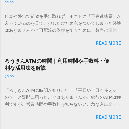
22:32
「文字コード入力」のテクニックを詳しく解説します。 この
方法をマスターすれば、もう難しい漢字の入力で手を止める
仕事や外出で荷物を受け取れず、ポストに「不在連絡票」が
必要はありません。 1. なぜ「変換」しても旧字・外字が出て
入っているのを見て、少しだけため息をついてしまった経験
こないのか？ そもそも、なぜ普通の変換で出てこない漢字が
はありませんか？再配達の依頼をするために、数字の羅列を
あるのでしょうか。その理由は、パソコンが文字を認識する
電話で打ち込んだり、ドライバーさんの手を煩わせてしまう
仕組みにあります。 日本のパソコンで一般的に使われる漢字
READ MORE »
ことに申し訳なさを感じたりすることもあるかもしれませ
は、JIS規格（日本産業規格）によって「第1水準」「第2水
ん。 「もっとスムーズに、自分のタイミングで受け取りた
準」といった形で整理されています。しかし、人名や地名に
い」 「わざわざ電話をかけずに、スマホ一つで完結させた
使われる非常に古い漢字（旧字）や、特定の組織だけで作ら
ろうきんATMの時間｜利用時間や手数料・便
い」 そんな願いを叶えてくれるのが、佐川急便の会員制サー
れた「外字」は、この一般的な変換リストに含まれていない
利な活用法を解説
ビス「スマートクラブ」と、LINEや公式アプリの連携です。
ことが多いのです。 そこで登場するのが「Unicode（ユニコ
18:00
これらを活用するだけで、再配達のストレスは驚くほど軽く
ード）」や「JISコード」といった 文字コード です。パソコ
なります。この記事では、忙しい毎日をサポートする便利な
ン上のすべての文字には、いわば「住所」のような番号が割
「ろうきんATMの時間が知りたい」「平日や土日も使える
受け取り術と、連携による具体的なメリットを徹底解説しま
り振られています。変換候補に出ない文字でも、この住所
の？」と疑問に思ったことはありませんか。銀行のATMは便
す。 佐川急便の再配達が劇的に変わる「スマートクラブ」と
（コード）を直接指定すれば、確実に呼び出すことができる
利ですが、営業時間や手数料を知らないと、急な入出金で困
は？ まず押さえておきたいのが、佐川急便の個人向け無料会
のです。 2. Windows標準機能！文字コードで漢字を出す「16
ることもあります。この記事では、 ろうきん（労働金庫）の
員サービス「スマートクラブ」です。これは、荷物の配送状
進数入力」 最も汎用性が高く、特別なソフトも不要なのが
READ MORE »
ATM営業時間や利用の注意点、便利な活用法 を詳しく解説し
況をリアルタイムで管理するための基盤となるサービスで
「Unicode」を直接入力する方法です。Wordやメモ帳など、
ます。 1. ろうきんATMの基本営業時間 ろうきんATMは、利用
す。 以前はウェブサイトを開いてログインする手間がありま
多くのWindowsアプリケーションで使用できます。 具体的な