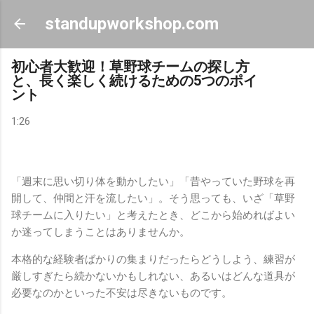
スキップしてメイン コンテンツに移動
standupworkshop.com
初心者大歓迎！草野球チームの探し方
と、長く楽しく続けるための5つのポイ
ント
1:26
「週末に思い切り体を動かしたい」「昔やっていた野球を再
開して、仲間と汗を流したい」。そう思っても、いざ「草野
球チームに入りたい」と考えたとき、どこから始めればよい
か迷ってしまうことはありませんか。
本格的な経験者ばかりの集まりだったらどうしよう、練習が
厳しすぎたら続かないかもしれない、あるいはどんな道具が
必要なのかといった不安は尽きないものです。