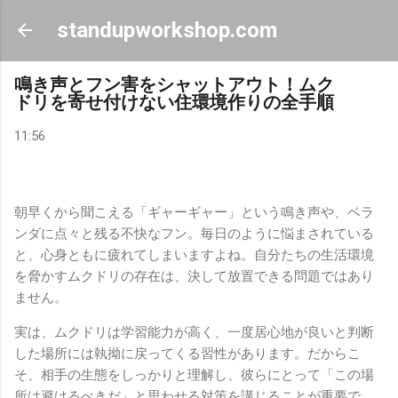
スキップしてメイン コンテンツに移動
standupworkshop.com
鳴き声とフン害をシャットアウト！ムク
ドリを寄せ付けない住環境作りの全手順
11:56
朝早くから聞こえる「ギャーギャー」という鳴き声や、ベラ
ンダに点々と残る不快なフン。毎日のように悩まされている
と、心身ともに疲れてしまいますよね。自分たちの生活環境
を脅かすムクドリの存在は、決して放置できる問題ではあり
ません。
実は、ムクドリは学習能力が高く、一度居心地が良いと判断
した場所には執拗に戻ってくる習性があります。だからこ
そ、相手の生態をしっかりと理解し、彼らにとって「この場
所は避けるべきだ」と思わせる対策を講じることが重要で