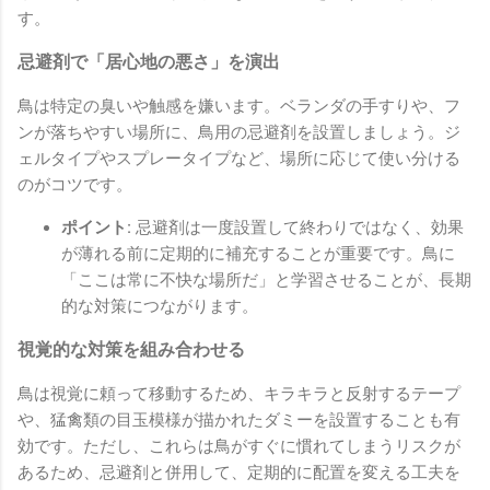
す。
忌避剤で「居心地の悪さ」を演出
鳥は特定の臭いや触感を嫌います。ベランダの手すりや、フ
ンが落ちやすい場所に、鳥用の忌避剤を設置しましょう。ジ
ェルタイプやスプレータイプなど、場所に応じて使い分ける
のがコツです。
ポイント:
忌避剤は一度設置して終わりではなく、効果
が薄れる前に定期的に補充することが重要です。鳥に
「ここは常に不快な場所だ」と学習させることが、長期
的な対策につながります。
視覚的な対策を組み合わせる
鳥は視覚に頼って移動するため、キラキラと反射するテープ
や、猛禽類の目玉模様が描かれたダミーを設置することも有
効です。ただし、これらは鳥がすぐに慣れてしまうリスクが
あるため、忌避剤と併用して、定期的に配置を変える工夫を