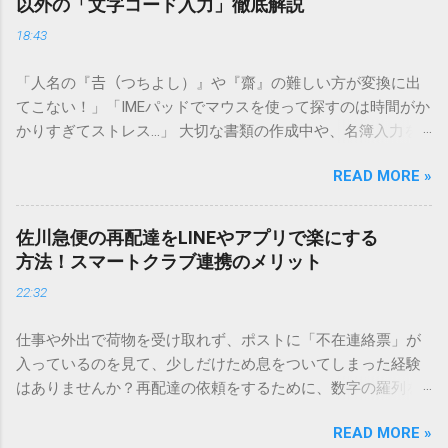
以外の「文字コード入力」徹底解説
18:43
「人名の『𠮷（つちよし）』や『齋』の難しい方が変換に出
てこない！」「IMEパッドでマウスを使って探すのは時間がか
かりすぎてストレス…」 大切な書類の作成中や、名簿入力を
しているときに、お目当ての漢字がサッと出てこないと焦っ
READ MORE »
てしまいますよね。多くの人が「IMEパッド（手書き入力）」
を使いますが、実はマウスで一画ずつ書くのは非効率です
し、似た漢字が多すぎて結局見つからないことも少なくあり
佐川急便の再配達をLINEやアプリで楽にする
ません。 そこで今回は、IMEパッドを使わずに、特定のコー
方法！スマートクラブ連携のメリット
ドを打ち込むだけで一瞬で旧字や外字、特殊記号を呼び出す
22:32
「文字コード入力」のテクニックを詳しく解説します。 この
方法をマスターすれば、もう難しい漢字の入力で手を止める
仕事や外出で荷物を受け取れず、ポストに「不在連絡票」が
必要はありません。 1. なぜ「変換」しても旧字・外字が出て
入っているのを見て、少しだけため息をついてしまった経験
こないのか？ そもそも、なぜ普通の変換で出てこない漢字が
はありませんか？再配達の依頼をするために、数字の羅列を
あるのでしょうか。その理由は、パソコンが文字を認識する
電話で打ち込んだり、ドライバーさんの手を煩わせてしまう
仕組みにあります。 日本のパソコンで一般的に使われる漢字
READ MORE »
ことに申し訳なさを感じたりすることもあるかもしれませ
は、JIS規格（日本産業規格）によって「第1水準」「第2水