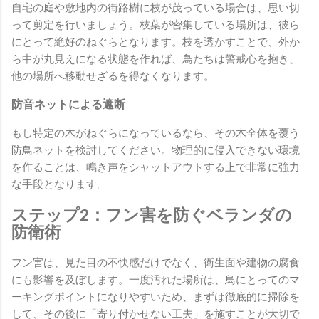
自宅の庭や敷地内の街路樹に枝が茂っている場合は、思い切
って剪定を行いましょう。枝葉が密集している場所は、彼ら
にとって絶好のねぐらとなります。枝を透かすことで、外か
ら中が丸見えになる状態を作れば、鳥たちは警戒心を抱き、
他の場所へ移動せざるを得なくなります。
防音ネットによる遮断
もし特定の木がねぐらになっているなら、その木全体を覆う
防鳥ネットを検討してください。物理的に侵入できない環境
を作ることは、鳴き声をシャットアウトする上で非常に強力
な手段となります。
ステップ2：フン害を防ぐベランダの
防衛術
フン害は、見た目の不快感だけでなく、衛生面や建物の腐食
にも影響を及ぼします。一度汚れた場所は、鳥にとってのマ
ーキングポイントになりやすいため、まずは徹底的に掃除を
して、その後に「寄り付かせない工夫」を施すことが大切で