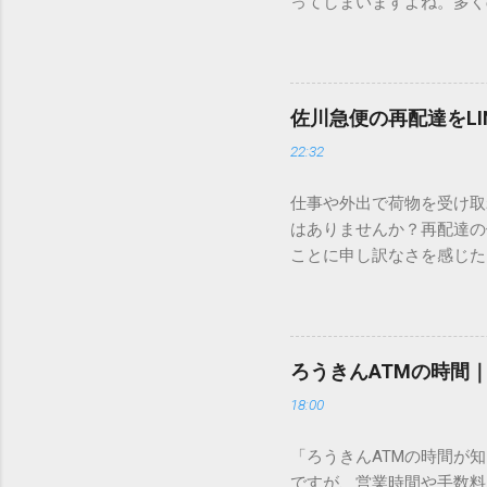
ってしまいますよね。多く
すし、似た漢字が多すぎて
ードを打ち込むだけで一瞬
この方法をマスターすれば
が出てこないのか？ そも
佐川急便の再配達をL
認識する仕組みにあります
22:32
準」「第2水準」といった
織だけで作られた「外字」
仕事や外出で荷物を受け取
「Unicode（ユニコー
はありませんか？再配達の
所」のような番号が割り振
ことに申し訳なさを感じた
び出すことができるのです。
い」 「わざわざ電話をか
ソフトも不要なのが「Uni
ビス「スマートクラブ」と
できます。 具体的な手順（U
なります。この記事では、
角」にする（※重要）。 **「
す。 佐川急便の再配達が
力した数字が、一瞬で対応する
ろうきんATMの時間
会員サービス「スマートク
です。Word上で「20BB7」
18:00
す。 以前はウェブサイト
性が飛躍的に向上していま
「ろうきんATMの時間が
じめ配達時間を変更すると
ですが、営業時間や手数料