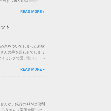
一画ずつ書くのは非効率で
パッドを使わずに、特定のコ
READ MORE »
ックを詳しく解説します。
「変換」しても旧字・外字
理由は、パソコンが文字を
リット
規格）によって「第1水
漢字（旧字）や、特定の組
 そこで登場するのが
ため息をついてしまった経験
ての文字には、いわば「住
ーさんの手を煩わせてしまう
を直接指定すれば、確実に呼
タイミングで受け取りた
」 最も汎用性が高く、特別な
が、佐川急便の会員制サー
owsアプリケーションで使用
READ MORE »
達のストレスは驚くほど軽く
を把握する。 入力モードを「半
的なメリットを徹底解説しま
がら[X]キー**を押す。 入
、佐川急便の個人向け無料
oft Wordで非常に強力
ための基盤となるサービスで
紐付けることで、その利便
届き、不在になる前にあらか
せんか。銀行のATMは便利
」とおさらばできる理由 日
 ろうきん（労働金庫）の