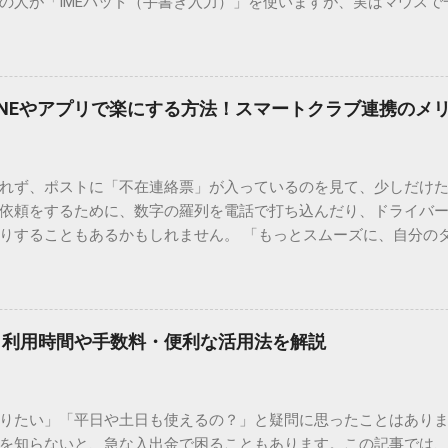
の人が「IMEパッド（手書き入力）」を使いますが、実はマウスで
結局見つからないことも少なくありません。 そこで今回は、IME
で旧字や外字、特殊記号を呼び出す「文字コード入力」のテクニ
、もう難しい漢字の入力で手を止める必要はありません。 1. なぜ
そも、なぜ普通の変換で出てこない漢字があるのでしょうか。その
INEやアプリで楽にする方法！スマートクラブ連携のメ
。 日本のパソコンで一般的に使われる漢字は、JIS規格（日本産業
形で整理されています。しかし、人名や地名に使われる非常に古い
は、この一般的な変換リストに含まれていないことが多いのです。
れず、ポストに「不在連絡票」が入っているのを見て、少しだけ
ド）」や「JISコード」といった 文字コード です。パソコン上のすべ
依頼をするために、数字の羅列を電話で打ち込んだり、ドライバ
られています。変換候補に出ない文字でも、この住所（コード）
りすることもあるかもしれません。 「もっとスムーズに、自分の
 2. Windows標準機能！文字コードで漢字を出す「16進数入力
けずに、スマホ一つで完結させたい」 そんな願いを叶えてくれるの
code」を直接入力する方法です。Wordやメモ帳など、多くのWind
、LINEや公式アプリの連携です。これらを活用するだけで、再配
nicode入力） 入力したい文字の「Unicode（例：20BB7）」
忙しい毎日をサポートする便利な受け取り術と、連携による具体
20BB7」**と入力する。 直後にキーボードの**[Alt]キーを押しな
劇的に変わる「スマートクラブ」とは？ まず押さえておきたいのが
漢字（例：𠮷）に変換されます。 注記： この方法は、特にMicros
｜利用時間や手数料・便利な活用法を解説
ラブ」です。これは、荷物の配送状況をリアルタイムで管理する
と打ってA...
を開いてログインする手間がありましたが、現在はLINEやアプリと
す。登録を済ませておくだけで、荷物が発送された瞬間に通知が
知りたい」「平日や土日も使えるの？」と疑問に思ったことはありま
いった先回りの対応が可能になります。 LINE連携で「不在連絡票
を知らないと、急な入出金で困ることもあります。この記事では、