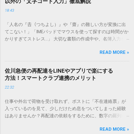
以外の「文字コード入力」徹底解説
18:43
「人名の『𠮷（つちよし）』や『齋』の難しい方が変換に出
てこない！」「IMEパッドでマウスを使って探すのは時間がか
かりすぎてストレス…」 大切な書類の作成中や、名簿入力を
しているときに、お目当ての漢字がサッと出てこないと焦っ
READ MORE »
てしまいますよね。多くの人が「IMEパッド（手書き入力）」
を使いますが、実はマウスで一画ずつ書くのは非効率です
し、似た漢字が多すぎて結局見つからないことも少なくあり
佐川急便の再配達をLINEやアプリで楽にする
ません。 そこで今回は、IMEパッドを使わずに、特定のコー
方法！スマートクラブ連携のメリット
ドを打ち込むだけで一瞬で旧字や外字、特殊記号を呼び出す
22:32
「文字コード入力」のテクニックを詳しく解説します。 この
方法をマスターすれば、もう難しい漢字の入力で手を止める
仕事や外出で荷物を受け取れず、ポストに「不在連絡票」が
必要はありません。 1. なぜ「変換」しても旧字・外字が出て
入っているのを見て、少しだけため息をついてしまった経験
こないのか？ そもそも、なぜ普通の変換で出てこない漢字が
はありませんか？再配達の依頼をするために、数字の羅列を
あるのでしょうか。その理由は、パソコンが文字を認識する
電話で打ち込んだり、ドライバーさんの手を煩わせてしまう
仕組みにあります。 日本のパソコンで一般的に使われる漢字
READ MORE »
ことに申し訳なさを感じたりすることもあるかもしれませ
は、JIS規格（日本産業規格）によって「第1水準」「第2水