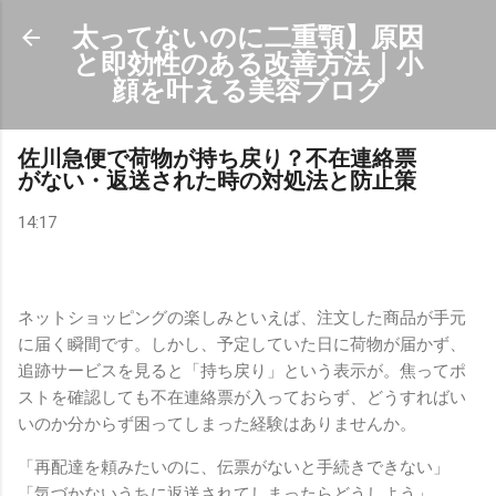
スキップしてメイン コンテンツに移動
太ってないのに二重顎】原因
と即効性のある改善方法｜小
顔を叶える美容ブログ
佐川急便で荷物が持ち戻り？不在連絡票
がない・返送された時の対処法と防止策
14:17
ネットショッピングの楽しみといえば、注文した商品が手元
に届く瞬間です。しかし、予定していた日に荷物が届かず、
追跡サービスを見ると「持ち戻り」という表示が。焦ってポ
ストを確認しても不在連絡票が入っておらず、どうすればい
いのか分からず困ってしまった経験はありませんか。
「再配達を頼みたいのに、伝票がないと手続きできない」
「気づかないうちに返送されてしまったらどうしよう」