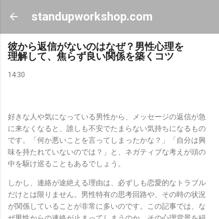
スキップしてメイン コンテンツに移動
standupworkshop.com
彼から返信がないのはなぜ？男性心理を
理解して、焦らず良い関係を築くコツ
14:30
好きな人や気になっている男性から、メッセージの返信が急
に来なくなると、誰しも不安でたまらない気持ちになるもの
です。「何か悪いことを言ってしまったかな？」「自分は興
味を持たれていないのでは？」と、ネガティブな考えが頭の
中を駆け巡ることもあるでしょう。
しかし、連絡が途絶える理由は、必ずしも恋愛的なトラブル
だけとは限りません。男性特有の思考回路や、その時の状況
が関係していることが非常に多いのです。この記事では、な
ぜ男性からの連絡が止まってしまうのか、その心理背景を紐