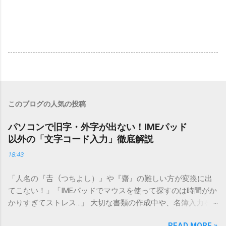
このブログの人気の投稿
パソコンで旧字・外字が出ない！IMEパッド
以外の「文字コード入力」徹底解説
18:43
「人名の『𠮷（つちよし）』や『齋』の難しい方が変換に出
てこない！」「IMEパッドでマウスを使って探すのは時間がか
かりすぎてストレス…」 大切な書類の作成中や、名簿入力を
しているときに、お目当ての漢字がサッと出てこないと焦っ
READ MORE »