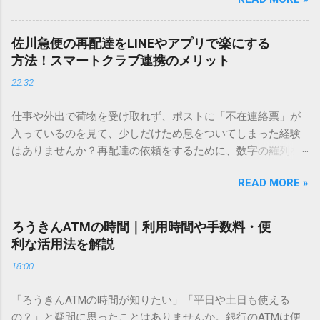
てしまいますよね。多くの人が「IMEパッド（手書き入力）」
を使いますが、実はマウスで一画ずつ書くのは非効率です
し、似た漢字が多すぎて結局見つからないことも少なくあり
佐川急便の再配達をLINEやアプリで楽にする
ません。 そこで今回は、IMEパッドを使わずに、特定のコー
方法！スマートクラブ連携のメリット
ドを打ち込むだけで一瞬で旧字や外字、特殊記号を呼び出す
22:32
「文字コード入力」のテクニックを詳しく解説します。 この
方法をマスターすれば、もう難しい漢字の入力で手を止める
仕事や外出で荷物を受け取れず、ポストに「不在連絡票」が
必要はありません。 1. なぜ「変換」しても旧字・外字が出て
入っているのを見て、少しだけため息をついてしまった経験
こないのか？ そもそも、なぜ普通の変換で出てこない漢字が
はありませんか？再配達の依頼をするために、数字の羅列を
あるのでしょうか。その理由は、パソコンが文字を認識する
電話で打ち込んだり、ドライバーさんの手を煩わせてしまう
仕組みにあります。 日本のパソコンで一般的に使われる漢字
READ MORE »
ことに申し訳なさを感じたりすることもあるかもしれませ
は、JIS規格（日本産業規格）によって「第1水準」「第2水
ん。 「もっとスムーズに、自分のタイミングで受け取りた
準」といった形で整理されています。しかし、人名や地名に
い」 「わざわざ電話をかけずに、スマホ一つで完結させた
使われる非常に古い漢字（旧字）や、特定の組織だけで作ら
ろうきんATMの時間｜利用時間や手数料・便
い」 そんな願いを叶えてくれるのが、佐川急便の会員制サー
れた「外字」は、この一般的な変換リストに含まれていない
利な活用法を解説
ビス「スマートクラブ」と、LINEや公式アプリの連携です。
ことが多いのです。 そこで登場するのが「Unicode（ユニコ
18:00
これらを活用するだけで、再配達のストレスは驚くほど軽く
ード）」や「JISコード」といった 文字コード です。パソコ
なります。この記事では、忙しい毎日をサポートする便利な
ン上のすべての文字には、いわば「住所」のような番号が割
「ろうきんATMの時間が知りたい」「平日や土日も使える
受け取り術と、連携による具体的なメリットを徹底解説しま
り振られています。変換候補に出ない文字でも、この住所
の？」と疑問に思ったことはありませんか。銀行のATMは便