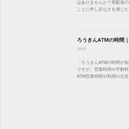
はありませんか？再配達の
所」のような番号が割り振
ことに申し訳なさを感じた
び出すことができるのです。
い」 「わざわざ電話をか
ソフトも不要なのが「Uni
ビス「スマートクラブ」と
できます。 具体的な手順（U
なります。この記事では、
角」にする（※重要）。 **「
す。 佐川急便の再配達が
力した数字が、一瞬で対応する
ろうきんATMの時間
会員サービス「スマートク
です。Word上で「20BB7」
18:00
す。 以前はウェブサイト
性が飛躍的に向上していま
「ろうきんATMの時間が
じめ配達時間を変更すると
ですが、営業時間や手数料
本国内で最も利用されてい
ATM営業時間や利用の注意
します。 1. トーク画面
用する場所によって時間が異な
ます。LINE公式アカウ
日：休止（※一部店舗では
接届きます。そのまま画面
可能 です。 1-2. ローソン
時間いつでも、どこでも 
早朝や深夜、休日でも入出金
い立った瞬間に数秒で手続き
ATMや提携ATMを使う際は
時頃に伺います」というメ
低額 平日18:00〜21:0
きるため...
合も 手数料を節約するには、