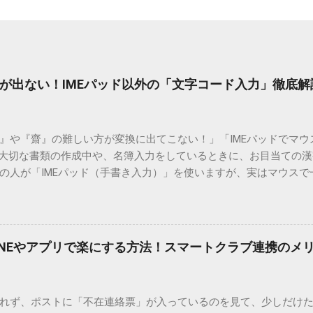
が出ない！IMEパッド以外の「文字コード入力」徹底解
）』や『齋』の難しい方が変換に出てこない！」「IMEパッドでマ
 大切な書類の作成中や、名簿入力をしているときに、お目当ての
の人が「IMEパッド（手書き入力）」を使いますが、実はマウスで
結局見つからないことも少なくありません。 そこで今回は、IME
で旧字や外字、特殊記号を呼び出す「文字コード入力」のテクニ
、もう難しい漢字の入力で手を止める必要はありません。 1. なぜ
そも、なぜ普通の変換で出てこない漢字があるのでしょうか。その
INEやアプリで楽にする方法！スマートクラブ連携のメ
。 日本のパソコンで一般的に使われる漢字は、JIS規格（日本産業
形で整理されています。しかし、人名や地名に使われる非常に古い
は、この一般的な変換リストに含まれていないことが多いのです。
れず、ポストに「不在連絡票」が入っているのを見て、少しだけ
ド）」や「JISコード」といった 文字コード です。パソコン上のすべ