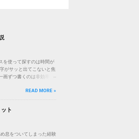
説
ウスを使って探すのは時間が
漢字がサッと出てこないと焦
一画ずつ書くのは非効率で
パッドを使わずに、特定のコ
READ MORE »
ックを詳しく解説します。
「変換」しても旧字・外字
理由は、パソコンが文字を
リット
規格）によって「第1水
漢字（旧字）や、特定の組
 そこで登場するのが
ため息をついてしまった経験
ての文字には、いわば「住