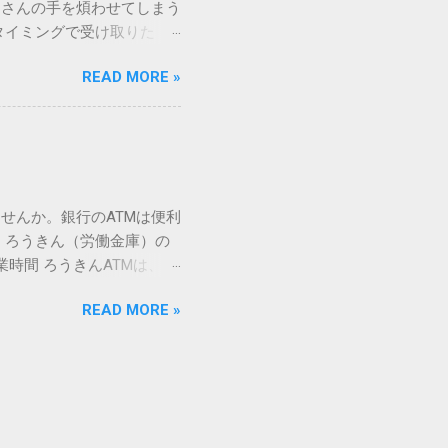
ーさんの手を煩わせてしまう
を直接指定すれば、確実に呼
タイミングで受け取りた
」 最も汎用性が高く、特別な
が、佐川急便の会員制サー
owsアプリケーションで使用
READ MORE »
達のストレスは驚くほど軽く
を把握する。 入力モードを「半
的なメリットを徹底解説しま
がら[X]キー**を押す。 入
、佐川急便の個人向け無料
oft Wordで非常に強力
ための基盤となるサービスで
紐付けることで、その利便
届き、不在になる前にあらか
せんか。銀行のATMは便利
」とおさらばできる理由 日
 ろうきん（労働金庫）の
、荷物の受け取り体験が一変
業時間 ろうきんATMは、利
手間すら、過去のものになり
0〜17:00 土曜・日曜・祝
や不在通知がトーク画面に直
READ MORE »
利用でき、 窓口での対応も
依頼できます。 2. 24
0〜23:00 提携ATMでは、
も、通勤電車の中でも、思
手数料と注意点 ろうきん
物が届く前に「○月○日の○
〜18:00：手数料無料または
、届く前に受取時間を変更で
）：提携ATMは利用できない場
 3-1. 入出金のスケジュ