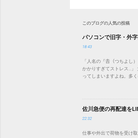
このブログの人気の投稿
パソコンで旧字・外字
18:43
「人名の『𠮷（つちよし
かかりすぎてストレス…」
ってしまいますよね。多く
すし、似た漢字が多すぎて
ードを打ち込むだけで一瞬
この方法をマスターすれば
が出てこないのか？ そも
佐川急便の再配達をL
認識する仕組みにあります
22:32
準」「第2水準」といった
織だけで作られた「外字」
仕事や外出で荷物を受け取
「Unicode（ユニコー