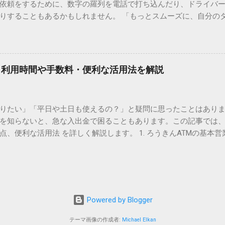
依頼をするために、数字の羅列を電話で打ち込んだり、ドライバ
られています。変換候補に出ない文字でも、この住所（コード）
りすることもあるかもしれません。 「もっとスムーズに、自分の
 2. Windows標準機能！文字コードで漢字を出す「16進数入力
けずに、スマホ一つで完結させたい」 そんな願いを叶えてくれるの
code」を直接入力する方法です。Wordやメモ帳など、多くのWind
、LINEや公式アプリの連携です。これらを活用するだけで、再配
nicode入力） 入力したい文字の「Unicode（例：20BB7）」
忙しい毎日をサポートする便利な受け取り術と、連携による具体
20BB7」**と入力する。 直後にキーボードの**[Alt]キーを押しな
劇的に変わる「スマートクラブ」とは？ まず押さえておきたいのが
漢字（例：𠮷）に変換されます。 注記： この方法は、特にMicros
｜利用時間や手数料・便利な活用法を解説
ラブ」です。これは、荷物の配送状況をリアルタイムで管理する
と打ってA...
を開いてログインする手間がありましたが、現在はLINEやアプリと
す。登録を済ませておくだけで、荷物が発送された瞬間に通知が
知りたい」「平日や土日も使えるの？」と疑問に思ったことはありま
いった先回りの対応が可能になります。 LINE連携で「不在連絡票
を知らないと、急な入出金で困ることもあります。この記事では、
るコミュニケーションアプリ「LINE」を佐川急便と連携させると
点、便利な活用法 を詳しく解説します。 1. ろうきんATMの基本営
からワンタップで依頼 不在連絡票に記載されたQRコードを読み取る
りますが、一般的には次の通りです。 1-1. 店舗内ATM 平日：9:0
ントを友だち追加し、スマートクラブのIDを連携させると、配送予定
土曜日のみ利用可能） 店舗内ATMは、銀行窓口と同じ営業時間で
上のボタンをタップするだけで、希望の日時や場所を指定して再配達を
・セブン銀行など提携ATM 平日：7:00〜23:00 土曜・日曜・祝日：7:0
電話受付の時間制限を気にする必要はありません。深夜でも早朝で
が可能 です。ただし、手数料が別途かかる場合があります。 2. 
が完了します。 3. お届け予定通知による「未然の不在」防止 荷
、 時間帯によって手数料が異なる 点に注意が必要です。 平日8:45
ッセージが届きます。その時間に急な予定が入ってしまった場合
Powered by Blogger
0／土日祝日：110〜330円程度の手数料が発生 深夜（21:00〜翌7:00
 平日昼間の利用が最もお得 です。 3. ろうきんATMの便利な活用法
テーマ画像の作成者:
Michael Elkan