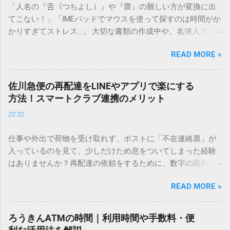
「人名の『𠮷（つちよし）』や『齋』の難しい方が変換に出
てこない！」「IMEパッドでマウスを使って探すのは時間がか
かりすぎてストレス…」 大切な書類の作成中や、名簿入力を
しているときに、お目当ての漢字がサッと出てこないと焦っ
READ MORE »
てしまいますよね。多くの人が「IMEパッド（手書き入力）」
を使いますが、実はマウスで一画ずつ書くのは非効率です
し、似た漢字が多すぎて結局見つからないことも少なくあり
佐川急便の再配達をLINEやアプリで楽にする
ません。 そこで今回は、IMEパッドを使わずに、特定のコー
方法！スマートクラブ連携のメリット
ドを打ち込むだけで一瞬で旧字や外字、特殊記号を呼び出す
22:32
「文字コード入力」のテクニックを詳しく解説します。 この
方法をマスターすれば、もう難しい漢字の入力で手を止める
仕事や外出で荷物を受け取れず、ポストに「不在連絡票」が
必要はありません。 1. なぜ「変換」しても旧字・外字が出て
入っているのを見て、少しだけため息をついてしまった経験
こないのか？ そもそも、なぜ普通の変換で出てこない漢字が
はありませんか？再配達の依頼をするために、数字の羅列を
あるのでしょうか。その理由は、パソコンが文字を認識する
電話で打ち込んだり、ドライバーさんの手を煩わせてしまう
仕組みにあります。 日本のパソコンで一般的に使われる漢字
READ MORE »
ことに申し訳なさを感じたりすることもあるかもしれませ
は、JIS規格（日本産業規格）によって「第1水準」「第2水
ん。 「もっとスムーズに、自分のタイミングで受け取りた
準」といった形で整理されています。しかし、人名や地名に
い」 「わざわざ電話をかけずに、スマホ一つで完結させた
使われる非常に古い漢字（旧字）や、特定の組織だけで作ら
ろうきんATMの時間｜利用時間や手数料・便
い」 そんな願いを叶えてくれるのが、佐川急便の会員制サー
れた「外字」は、この一般的な変換リストに含まれていない