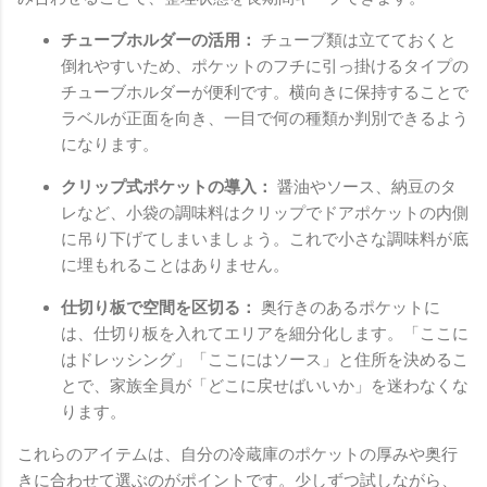
チューブホルダーの活用：
チューブ類は立てておくと
倒れやすいため、ポケットのフチに引っ掛けるタイプの
チューブホルダーが便利です。横向きに保持することで
ラベルが正面を向き、一目で何の種類か判別できるよう
になります。
クリップ式ポケットの導入：
醤油やソース、納豆のタ
レなど、小袋の調味料はクリップでドアポケットの内側
に吊り下げてしまいましょう。これで小さな調味料が底
に埋もれることはありません。
仕切り板で空間を区切る：
奥行きのあるポケットに
は、仕切り板を入れてエリアを細分化します。「ここに
はドレッシング」「ここにはソース」と住所を決めるこ
とで、家族全員が「どこに戻せばいいか」を迷わなくな
ります。
これらのアイテムは、自分の冷蔵庫のポケットの厚みや奥行
きに合わせて選ぶのがポイントです。少しずつ試しながら、