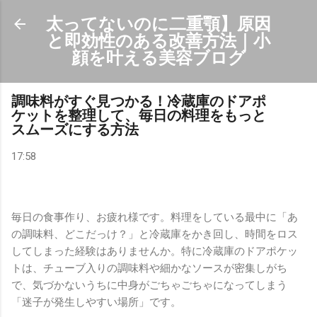
スキップしてメイン コンテンツに移動
太ってないのに二重顎】原因
と即効性のある改善方法｜小
顔を叶える美容ブログ
調味料がすぐ見つかる！冷蔵庫のドアポ
ケットを整理して、毎日の料理をもっと
スムーズにする方法
17:58
毎日の食事作り、お疲れ様です。料理をしている最中に「あ
の調味料、どこだっけ？」と冷蔵庫をかき回し、時間をロス
してしまった経験はありませんか。特に冷蔵庫のドアポケッ
トは、チューブ入りの調味料や細かなソースが密集しがち
で、気づかないうちに中身がごちゃごちゃになってしまう
「迷子が発生しやすい場所」です。