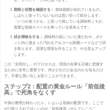
を、すべてテーブルに並べます。
期限と状態を確認する：
賞味期限が切れているもの、
しばらく使っていないものは思い切って処分します。
「いつか使うかも」と思って残している調味料こそが、
貴重な収納スペースを奪っている張本人です。
拭き掃除をする：
調味料の底についた液だれや、ポケ
ット内に溜まった汚れをアルコール除菌シートなどで拭
き取ります。清潔な環境を作ることで、やる気もアップ
します。
この「全部出し」のプロセスは、現状の在庫を正確に把握す
るために非常に重要です。何がどれだけあるのかを知るだけ
で、不要な買い出しを防ぐことができます。
ステップ2：配置の黄金ルール「前低後
高」で死角をなくす
中身の整理が終わったら、いよいよ収納の配置です。ここで
ぜひ取り入れてほしいのが「前低後高（ぜんていこうこ