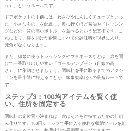
う）」というルールです。
ドアポケットの手前には、わさびやにんにくチューブといっ
た「小さなもの」を配置し、奥に行くほど醤油やドレッシン
グなどの「背の高いボトル」を並べるという配置術です。こ
れにより、扉を開けた瞬間にすべての調味料が視界に入り、
死角がなくなります。
また、頻繁に使うドレッシングやマヨネーズなどは、扉を開
けて一番取り出しやすい「ゴールデンゾーン（目線の高
さ）」に集約させましょう。調味料を手に取るまでのアクシ
ョンを最小限に抑えることが、家事効率化への最短ルートで
す。
ステップ3：100均アイテムを賢く使
い、住所を固定する
調味料の定位置が決まれば、次はそれを維持するための仕組
み作りです。100円ショップで手に入る便利な収納ツールを組
み合わせることで、整理状態を長期間キープできます。