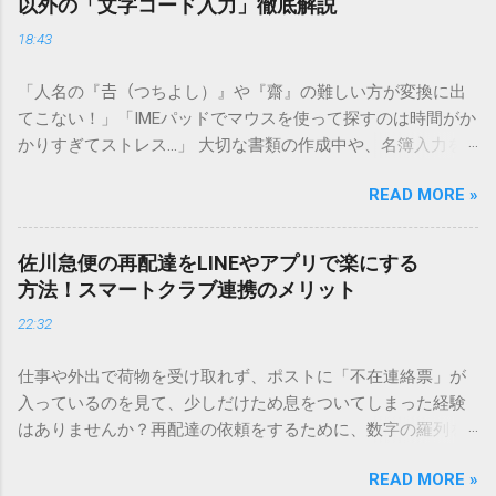
以外の「文字コード入力」徹底解説
18:43
「人名の『𠮷（つちよし）』や『齋』の難しい方が変換に出
てこない！」「IMEパッドでマウスを使って探すのは時間がか
かりすぎてストレス…」 大切な書類の作成中や、名簿入力を
しているときに、お目当ての漢字がサッと出てこないと焦っ
READ MORE »
てしまいますよね。多くの人が「IMEパッド（手書き入力）」
を使いますが、実はマウスで一画ずつ書くのは非効率です
し、似た漢字が多すぎて結局見つからないことも少なくあり
佐川急便の再配達をLINEやアプリで楽にする
ません。 そこで今回は、IMEパッドを使わずに、特定のコー
方法！スマートクラブ連携のメリット
ドを打ち込むだけで一瞬で旧字や外字、特殊記号を呼び出す
22:32
「文字コード入力」のテクニックを詳しく解説します。 この
方法をマスターすれば、もう難しい漢字の入力で手を止める
仕事や外出で荷物を受け取れず、ポストに「不在連絡票」が
必要はありません。 1. なぜ「変換」しても旧字・外字が出て
入っているのを見て、少しだけため息をついてしまった経験
こないのか？ そもそも、なぜ普通の変換で出てこない漢字が
はありませんか？再配達の依頼をするために、数字の羅列を
あるのでしょうか。その理由は、パソコンが文字を認識する
電話で打ち込んだり、ドライバーさんの手を煩わせてしまう
仕組みにあります。 日本のパソコンで一般的に使われる漢字
READ MORE »
ことに申し訳なさを感じたりすることもあるかもしれませ
は、JIS規格（日本産業規格）によって「第1水準」「第2水