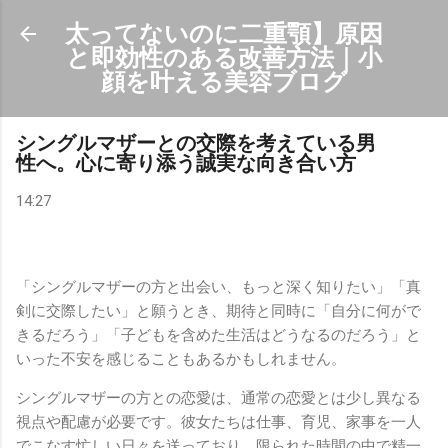
スキップしてメイン コンテンツに移動
太ってないのに二重顎】原因
と即効性のある改善方法｜小
顔を叶える美容ブログ
シングルマザーとの交際を考えている男
性へ。心に寄り添う誠実な向き合い方
14:27
「シングルマザーの方と出会い、もっと深く知りたい」「真
剣に交際したい」と願うとき、期待と同時に「自分に何がで
きるだろう」「子どもを含めた生活はどうなるのだろう」と
いった不安を感じることもあるかもしれません。
シングルマザーの方との恋愛は、通常の恋愛とは少し異なる
視点や配慮が必要です。彼女たちは仕事、育児、家事を一人
でこなす忙しい日々を送っており、限られた時間の中で精一