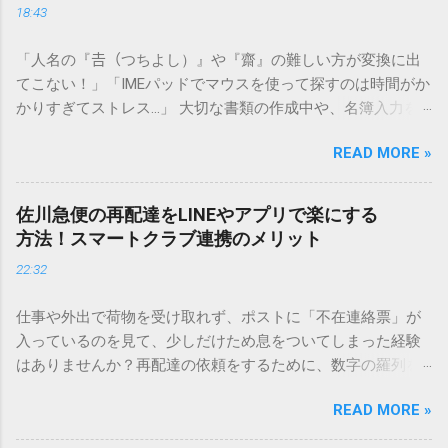
18:43
「人名の『𠮷（つちよし）』や『齋』の難しい方が変換に出
てこない！」「IMEパッドでマウスを使って探すのは時間がか
かりすぎてストレス…」 大切な書類の作成中や、名簿入力を
しているときに、お目当ての漢字がサッと出てこないと焦っ
READ MORE »
てしまいますよね。多くの人が「IMEパッド（手書き入力）」
を使いますが、実はマウスで一画ずつ書くのは非効率です
し、似た漢字が多すぎて結局見つからないことも少なくあり
佐川急便の再配達をLINEやアプリで楽にする
ません。 そこで今回は、IMEパッドを使わずに、特定のコー
方法！スマートクラブ連携のメリット
ドを打ち込むだけで一瞬で旧字や外字、特殊記号を呼び出す
22:32
「文字コード入力」のテクニックを詳しく解説します。 この
方法をマスターすれば、もう難しい漢字の入力で手を止める
仕事や外出で荷物を受け取れず、ポストに「不在連絡票」が
必要はありません。 1. なぜ「変換」しても旧字・外字が出て
入っているのを見て、少しだけため息をついてしまった経験
こないのか？ そもそも、なぜ普通の変換で出てこない漢字が
はありませんか？再配達の依頼をするために、数字の羅列を
あるのでしょうか。その理由は、パソコンが文字を認識する
電話で打ち込んだり、ドライバーさんの手を煩わせてしまう
仕組みにあります。 日本のパソコンで一般的に使われる漢字
READ MORE »
ことに申し訳なさを感じたりすることもあるかもしれませ
は、JIS規格（日本産業規格）によって「第1水準」「第2水
ん。 「もっとスムーズに、自分のタイミングで受け取りた
準」といった形で整理されています。しかし、人名や地名に