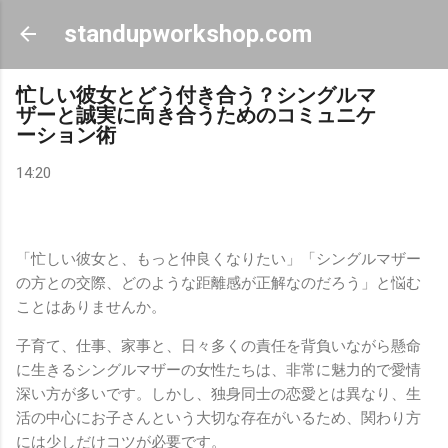
スキップしてメイン コンテンツに移動
standupworkshop.com
忙しい彼女とどう付き合う？シングルマ
ザーと誠実に向き合うためのコミュニケ
ーション術
14:20
「忙しい彼女と、もっと仲良くなりたい」「シングルマザー
の方との交際、どのような距離感が正解なのだろう」と悩む
ことはありませんか。
子育て、仕事、家事と、日々多くの責任を背負いながら懸命
に生きるシングルマザーの女性たちは、非常に魅力的で愛情
深い方が多いです。しかし、独身同士の恋愛とは異なり、生
活の中心にお子さんという大切な存在がいるため、関わり方
には少しだけコツが必要です。