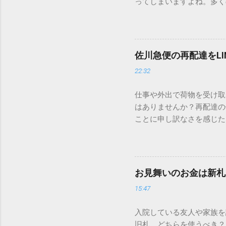
ってしまいますよね。多く
すし、似た漢字が多すぎて
ードを打ち込むだけで一瞬
この方法をマスターすれば
が出てこないのか？ そも
佐川急便の再配達をL
認識する仕組みにあります
22:32
準」「第2水準」といった
織だけで作られた「外字」
仕事や外出で荷物を受け取
「Unicode（ユニコー
はありませんか？再配達の
所」のような番号が割り振
ことに申し訳なさを感じた
び出すことができるのです。
い」 「わざわざ電話をか
ソフトも不要なのが「Uni
ビス「スマートクラブ」と
できます。 具体的な手順（U
なります。この記事では、
角」にする（※重要）。 **「
す。 佐川急便の再配達が
力した数字が、一瞬で対応する
お見舞いのお金は新札
会員サービス「スマートク
です。Word上で「20BB7」
15:47
す。 以前はウェブサイト
性が飛躍的に向上していま
入院している友人や家族を
じめ配達時間を変更すると
旧札、どちらを使うべき？