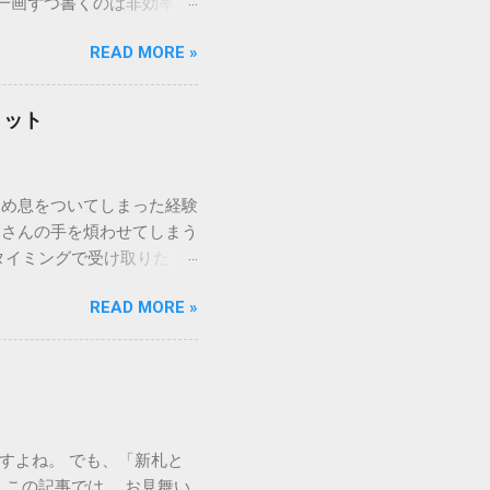
一画ずつ書くのは非効率で
パッドを使わずに、特定のコ
READ MORE »
ックを詳しく解説します。
「変換」しても旧字・外字
理由は、パソコンが文字を
リット
規格）によって「第1水
漢字（旧字）や、特定の組
 そこで登場するのが
ため息をついてしまった経験
ての文字には、いわば「住
ーさんの手を煩わせてしまう
を直接指定すれば、確実に呼
タイミングで受け取りた
」 最も汎用性が高く、特別な
が、佐川急便の会員制サー
owsアプリケーションで使用
READ MORE »
達のストレスは驚くほど軽く
を把握する。 入力モードを「半
的なメリットを徹底解説しま
がら[X]キー**を押す。 入
、佐川急便の個人向け無料
oft Wordで非常に強力
ための基盤となるサービスで
紐付けることで、その利便
届き、不在になる前にあらか
すよね。 でも、「新札と
」とおさらばできる理由 日
この記事では、 お見舞い