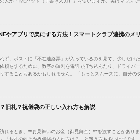
の人が「IMEパッド（手書き入力）」を使いますが、実はマウスで
結局見つからないことも少なくありません。 そこで今回は、IME
で旧字や外字、特殊記号を呼び出す「文字コード入力」のテクニ
、もう難しい漢字の入力で手を止める必要はありません。 1. なぜ
そも、なぜ普通の変換で出てこない漢字があるのでしょうか。その
INEやアプリで楽にする方法！スマートクラブ連携のメ
。 日本のパソコンで一般的に使われる漢字は、JIS規格（日本産業
形で整理されています。しかし、人名や地名に使われる非常に古い
は、この一般的な変換リストに含まれていないことが多いのです。
れず、ポストに「不在連絡票」が入っているのを見て、少しだけ
ド）」や「JISコード」といった 文字コード です。パソコン上のすべ
依頼をするために、数字の羅列を電話で打ち込んだり、ドライバ
られています。変換候補に出ない文字でも、この住所（コード）
りすることもあるかもしれません。 「もっとスムーズに、自分の
 2. Windows標準機能！文字コードで漢字を出す「16進数入力
けずに、スマホ一つで完結させたい」 そんな願いを叶えてくれるの
code」を直接入力する方法です。Wordやメモ帳など、多くのWind
、LINEや公式アプリの連携です。これらを活用するだけで、再配
nicode入力） 入力したい文字の「Unicode（例：20BB7）」
忙しい毎日をサポートする便利な受け取り術と、連携による具体
20BB7」**と入力する。 直後にキーボードの**[Alt]キーを押しな
劇的に変わる「スマートクラブ」とは？ まず押さえておきたいのが
漢字（例：𠮷）に変換されます。 注記： この方法は、特にMicros
？旧札？祝儀袋の正しい入れ方も解説
ラブ」です。これは、荷物の配送状況をリアルタイムで管理する
と打ってA...
を開いてログインする手間がありましたが、現在はLINEやアプリと
す。登録を済ませておくだけで、荷物が発送された瞬間に通知が
訪れるとき、**お見舞いのお金（御見舞金）**を渡すことがありま
いった先回りの対応が可能になります。 LINE連携で「不在連絡票
」「お札の向きや祝儀袋の入れ方は？」と迷う方も多いはずです。 