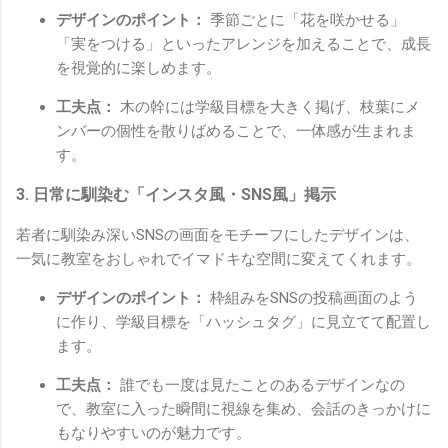
デザインのポイント：
季節ごとに「花を咲かせる」
「実をつける」といったアレンジを加えることで、成長
を視覚的に楽しめます。
工夫点：
木の幹には学級目標を大きく掲げ、枝葉にメ
ンバーの個性を散りばめることで、一体感が生まれま
す。
3. 日常に馴染む「インスタ風・SNS風」掲示
若者に馴染み深いSNSの画面をモチーフにしたデザインは、
一気に教室をおしゃれでイマドキな空間に変えてくれます。
デザインのポイント：
枠組みをSNSの投稿画面のよう
に作り、学級目標を「ハッシュタグ」に見立てて配置し
ます。
工夫点：
誰でも一度は見たことのあるデザインなの
で、教室に入った瞬間に視線を集め、会話のきっかけに
もなりやすいのが魅力です。