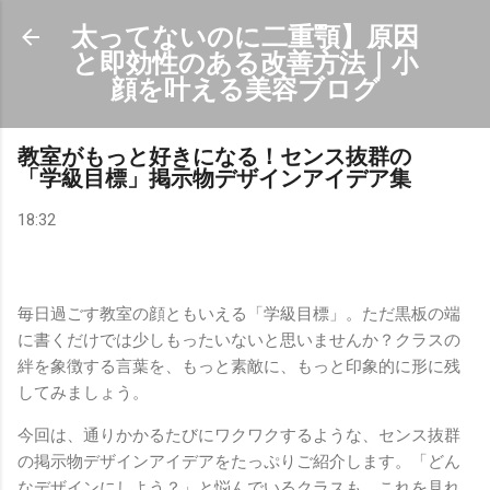
スキップしてメイン コンテンツに移動
太ってないのに二重顎】原因
と即効性のある改善方法｜小
顔を叶える美容ブログ
教室がもっと好きになる！センス抜群の
「学級目標」掲示物デザインアイデア集
18:32
毎日過ごす教室の顔ともいえる「学級目標」。ただ黒板の端
に書くだけでは少しもったいないと思いませんか？クラスの
絆を象徴する言葉を、もっと素敵に、もっと印象的に形に残
してみましょう。
今回は、通りかかるたびにワクワクするような、センス抜群
の掲示物デザインアイデアをたっぷりご紹介します。「どん
なデザインにしよう？」と悩んでいるクラスも、これを見れ