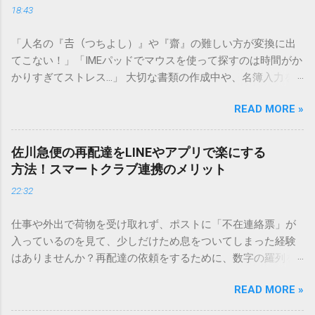
18:43
「人名の『𠮷（つちよし）』や『齋』の難しい方が変換に出
てこない！」「IMEパッドでマウスを使って探すのは時間がか
かりすぎてストレス…」 大切な書類の作成中や、名簿入力を
しているときに、お目当ての漢字がサッと出てこないと焦っ
READ MORE »
てしまいますよね。多くの人が「IMEパッド（手書き入力）」
を使いますが、実はマウスで一画ずつ書くのは非効率です
し、似た漢字が多すぎて結局見つからないことも少なくあり
佐川急便の再配達をLINEやアプリで楽にする
ません。 そこで今回は、IMEパッドを使わずに、特定のコー
方法！スマートクラブ連携のメリット
ドを打ち込むだけで一瞬で旧字や外字、特殊記号を呼び出す
22:32
「文字コード入力」のテクニックを詳しく解説します。 この
方法をマスターすれば、もう難しい漢字の入力で手を止める
仕事や外出で荷物を受け取れず、ポストに「不在連絡票」が
必要はありません。 1. なぜ「変換」しても旧字・外字が出て
入っているのを見て、少しだけため息をついてしまった経験
こないのか？ そもそも、なぜ普通の変換で出てこない漢字が
はありませんか？再配達の依頼をするために、数字の羅列を
あるのでしょうか。その理由は、パソコンが文字を認識する
電話で打ち込んだり、ドライバーさんの手を煩わせてしまう
仕組みにあります。 日本のパソコンで一般的に使われる漢字
READ MORE »
ことに申し訳なさを感じたりすることもあるかもしれませ
は、JIS規格（日本産業規格）によって「第1水準」「第2水
ん。 「もっとスムーズに、自分のタイミングで受け取りた
準」といった形で整理されています。しかし、人名や地名に