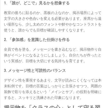
1. 「誰が、どこで」見るかを想像する
教室の後ろに貼るのか、黒板の上なのか、掲示場所によって
文字の大きさや色合いを変える必要があります。座席から遠
い場所なら、少し太めのフォントや鮮やかなコントラストを
使うと、誰からでも目標が確認しやすくなります。
2. 「参加感」を意識した仕掛けを作る
全員で色を塗る、メッセージを書き込むなど、掲示物作り自
体がイベントになるようにしましょう。自分たちが作ったと
いう実感が、目標を大切にする気持ちを育てます。
3. メッセージ性と可読性のバランス
デザイン性を重視するあまり、文字が読みにくくなっては本
末転倒です。目標の言葉はしっかりと主張させつつ、周囲の
装飾で彩りを添えるという「メインとサブ」の役割を明確に
すると、スッキリと洗練された印象になります。
掲示物を「クラスの心」として守る習