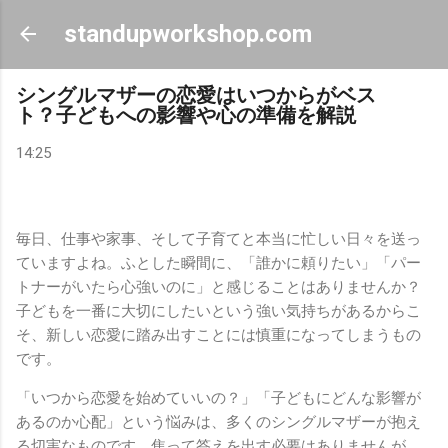
スキップしてメイン コンテンツに移動
standupworkshop.com
シングルマザーの恋愛はいつからがベス
ト？子どもへの影響や心の準備を解説
14:25
毎日、仕事や家事、そして子育てと本当に忙しい日々を送っ
ていますよね。ふとした瞬間に、「誰かに頼りたい」「パー
トナーがいたら心強いのに」と感じることはありませんか？
子どもを一番に大切にしたいという強い気持ちがあるからこ
そ、新しい恋愛に踏み出すことには慎重になってしまうもの
です。
「いつから恋愛を始めていいの？」「子どもにどんな影響が
あるのか心配」という悩みは、多くのシングルマザーが抱え
る切実なものです。焦って答えを出す必要はありませんが、