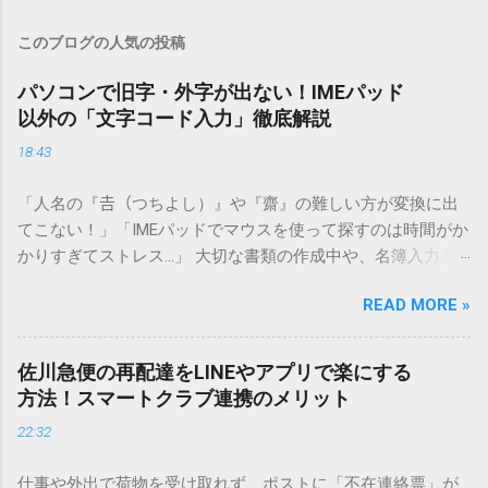
このブログの人気の投稿
パソコンで旧字・外字が出ない！IMEパッド
以外の「文字コード入力」徹底解説
18:43
「人名の『𠮷（つちよし）』や『齋』の難しい方が変換に出
てこない！」「IMEパッドでマウスを使って探すのは時間がか
かりすぎてストレス…」 大切な書類の作成中や、名簿入力を
しているときに、お目当ての漢字がサッと出てこないと焦っ
READ MORE »
てしまいますよね。多くの人が「IMEパッド（手書き入力）」
を使いますが、実はマウスで一画ずつ書くのは非効率です
し、似た漢字が多すぎて結局見つからないことも少なくあり
佐川急便の再配達をLINEやアプリで楽にする
ません。 そこで今回は、IMEパッドを使わずに、特定のコー
方法！スマートクラブ連携のメリット
ドを打ち込むだけで一瞬で旧字や外字、特殊記号を呼び出す
22:32
「文字コード入力」のテクニックを詳しく解説します。 この
方法をマスターすれば、もう難しい漢字の入力で手を止める
仕事や外出で荷物を受け取れず、ポストに「不在連絡票」が