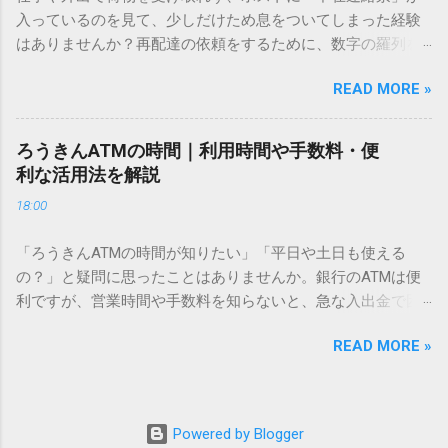
必要はありません。 1. なぜ「変換」しても旧字・外字が出て
入っているのを見て、少しだけため息をついてしまった経験
こないのか？ そもそも、なぜ普通の変換で出てこない漢字が
はありませんか？再配達の依頼をするために、数字の羅列を
あるのでしょうか。その理由は、パソコンが文字を認識する
電話で打ち込んだり、ドライバーさんの手を煩わせてしまう
仕組みにあります。 日本のパソコンで一般的に使われる漢字
READ MORE »
ことに申し訳なさを感じたりすることもあるかもしれませ
は、JIS規格（日本産業規格）によって「第1水準」「第2水
ん。 「もっとスムーズに、自分のタイミングで受け取りた
準」といった形で整理されています。しかし、人名や地名に
い」 「わざわざ電話をかけずに、スマホ一つで完結させた
使われる非常に古い漢字（旧字）や、特定の組織だけで作ら
ろうきんATMの時間｜利用時間や手数料・便
い」 そんな願いを叶えてくれるのが、佐川急便の会員制サー
れた「外字」は、この一般的な変換リストに含まれていない
利な活用法を解説
ビス「スマートクラブ」と、LINEや公式アプリの連携です。
ことが多いのです。 そこで登場するのが「Unicode（ユニコ
18:00
これらを活用するだけで、再配達のストレスは驚くほど軽く
ード）」や「JISコード」といった 文字コード です。パソコ
なります。この記事では、忙しい毎日をサポートする便利な
ン上のすべての文字には、いわば「住所」のような番号が割
「ろうきんATMの時間が知りたい」「平日や土日も使える
受け取り術と、連携による具体的なメリットを徹底解説しま
り振られています。変換候補に出ない文字でも、この住所
の？」と疑問に思ったことはありませんか。銀行のATMは便
す。 佐川急便の再配達が劇的に変わる「スマートクラブ」と
（コード）を直接指定すれば、確実に呼び出すことができる
利ですが、営業時間や手数料を知らないと、急な入出金で困
は？ まず押さえておきたいのが、佐川急便の個人向け無料会
のです。 2. Windows標準機能！文字コードで漢字を出す「16
ることもあります。この記事では、 ろうきん（労働金庫）の
員サービス「スマートクラブ」です。これは、荷物の配送状
進数入力」 最も汎用性が高く、特別なソフトも不要なのが
READ MORE »
ATM営業時間や利用の注意点、便利な活用法 を詳しく解説し
況をリアルタイムで管理するための基盤となるサービスで
「Unicode」を直接入力する方法です。Wordやメモ帳など、
ます。 1. ろうきんATMの基本営業時間 ろうきんATMは、利用
す。 以前はウェブサイトを開いてログインする手間がありま
多くのWindowsアプリケーションで使用できます。 具体的な
する場所によって時間が異なりますが、一般的には次の通り
したが、現在はLINEやアプリと紐付けることで、その利便性
手順（Unicode入力） 入力したい文字の「Unicode（例：
です。 1-1. 店舗内ATM 平日：9:00〜17:00 土曜・日曜・祝
が飛躍的に向上しています。登録を済ませておくだけで、荷
Powered by Blogger
20BB7）」を把握する。 入力モードを「半角」にする（※重
日：休止（※一部店舗では土曜日のみ利用可能） 店舗内ATM