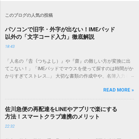
このブログの人気の投稿
パソコンで旧字・外字が出ない！IMEパッド
以外の「文字コード入力」徹底解説
18:43
「人名の『𠮷（つちよし）』や『齋』の難しい方が変換に出
てこない！」「IMEパッドでマウスを使って探すのは時間がか
かりすぎてストレス…」 大切な書類の作成中や、名簿入力を
しているときに、お目当ての漢字がサッと出てこないと焦っ
READ MORE »
てしまいますよね。多くの人が「IMEパッド（手書き入力）」
を使いますが、実はマウスで一画ずつ書くのは非効率です
し、似た漢字が多すぎて結局見つからないことも少なくあり
佐川急便の再配達をLINEやアプリで楽にする
ません。 そこで今回は、IMEパッドを使わずに、特定のコー
方法！スマートクラブ連携のメリット
ドを打ち込むだけで一瞬で旧字や外字、特殊記号を呼び出す
22:32
「文字コード入力」のテクニックを詳しく解説します。 この
方法をマスターすれば、もう難しい漢字の入力で手を止める