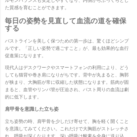
ルモンバランスも安定しやすくなり、内側からふっくらとし
た質感を育むことができます。
毎日の姿勢を見直して血流の道を確保
する
バストラインを美しく保つための第一歩は、驚くほどシンプ
ルです。「正しい姿勢で過ごすこと」が、最も効果的な血行
促進策になります。
現代人はデスクワークやスマートフォンの利用により、どう
しても猫背や巻き肩になりがちです。背中が丸まると、胸郭
が狭まり、大胸筋が常に収縮した状態になります。筋肉が固
まると、血管やリンパ管が圧迫され、バスト周りの血流は劇
的に低下します。
肩甲骨を意識した立ち姿
立ち姿勢の時、肩甲骨を少しだけ寄せて、胸を軽く開くこと
を意識してみてください。これだけで大胸筋がストレッチさ
れ、呼吸が深くなります。深い呼吸は酸素を全身に送り込