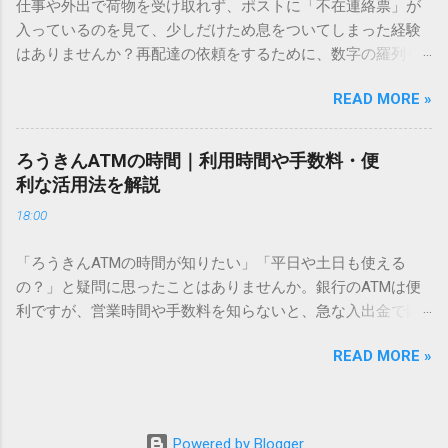
仕事や外出で荷物を受け取れず、ポストに「不在連絡票」が
必要はありません。 1. なぜ「変換」しても旧字・外字が出て
入っているのを見て、少しだけため息をついてしまった経験
こないのか？ そもそも、なぜ普通の変換で出てこない漢字が
はありませんか？再配達の依頼をするために、数字の羅列を
あるのでしょうか。その理由は、パソコンが文字を認識する
電話で打ち込んだり、ドライバーさんの手を煩わせてしまう
仕組みにあります。 日本のパソコンで一般的に使われる漢字
READ MORE »
ことに申し訳なさを感じたりすることもあるかもしれませ
は、JIS規格（日本産業規格）によって「第1水準」「第2水
ん。 「もっとスムーズに、自分のタイミングで受け取りた
準」といった形で整理されています。しかし、人名や地名に
い」 「わざわざ電話をかけずに、スマホ一つで完結させた
使われる非常に古い漢字（旧字）や、特定の組織だけで作ら
ろうきんATMの時間｜利用時間や手数料・便
い」 そんな願いを叶えてくれるのが、佐川急便の会員制サー
れた「外字」は、この一般的な変換リストに含まれていない
利な活用法を解説
ビス「スマートクラブ」と、LINEや公式アプリの連携です。
ことが多いのです。 そこで登場するのが「Unicode（ユニコ
18:00
これらを活用するだけで、再配達のストレスは驚くほど軽く
ード）」や「JISコード」といった 文字コード です。パソコ
なります。この記事では、忙しい毎日をサポートする便利な
ン上のすべての文字には、いわば「住所」のような番号が割
「ろうきんATMの時間が知りたい」「平日や土日も使える
受け取り術と、連携による具体的なメリットを徹底解説しま
り振られています。変換候補に出ない文字でも、この住所
の？」と疑問に思ったことはありませんか。銀行のATMは便
す。 佐川急便の再配達が劇的に変わる「スマートクラブ」と
（コード）を直接指定すれば、確実に呼び出すことができる
利ですが、営業時間や手数料を知らないと、急な入出金で困
は？ まず押さえておきたいのが、佐川急便の個人向け無料会
のです。 2. Windows標準機能！文字コードで漢字を出す「16
ることもあります。この記事では、 ろうきん（労働金庫）の
員サービス「スマートクラブ」です。これは、荷物の配送状
進数入力」 最も汎用性が高く、特別なソフトも不要なのが
READ MORE »
ATM営業時間や利用の注意点、便利な活用法 を詳しく解説し
況をリアルタイムで管理するための基盤となるサービスで
「Unicode」を直接入力する方法です。Wordやメモ帳など、
ます。 1. ろうきんATMの基本営業時間 ろうきんATMは、利用
す。 以前はウェブサイトを開いてログインする手間がありま
多くのWindowsアプリケーションで使用できます。 具体的な
する場所によって時間が異なりますが、一般的には次の通り
したが、現在はLINEやアプリと紐付けることで、その利便性
手順（Unicode入力） 入力したい文字の「Unicode（例：
です。 1-1. 店舗内ATM 平日：9:00〜17:00 土曜・日曜・祝
が飛躍的に向上しています。登録を済ませておくだけで、荷
Powered by Blogger
20BB7）」を把握する。 入力モードを「半角」にする（※重