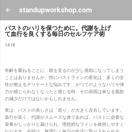
スキップしてメイン コンテンツに移動
standupworkshop.com
バストのハリを保つために。代謝を上げ
て血行を良くする毎日のセルフケア術
14:18
年齢を重ねるごとに、鏡を見るのが少し億劫になってしまう
ことはありませんか。特にバストラインの変化は、多くの女
性が抱えるデリケートな悩みです。かつてのようなハリや弾
力が感じられなくなったと感じる時、その原因は単なる脂肪
の減少だけではないかもしれません。
実は、バストの美しさは「巡り」が大きく左右しています。
血行が良く、代謝がスムーズな体であれば、バストに必要な
栄養がしっかりと届けられ、理想的なラインを維持しやすく
なります。今回は、無理なく毎日の生活に取り入れられる、