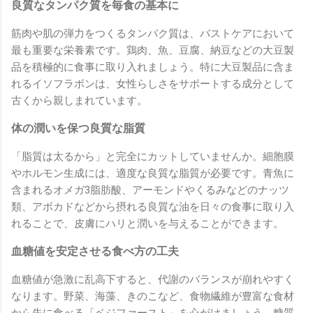
良質なタンパク質を毎食の基本に
筋肉や肌の弾力をつくるタンパク質は、バストケアにおいて
最も重要な栄養素です。鶏肉、魚、豆腐、納豆などの大豆製
品を積極的に食事に取り入れましょう。特に大豆製品に含ま
れるイソフラボンは、女性らしさをサポートする成分として
古くから親しまれています。
体の潤いを保つ良質な脂質
「脂質は太るから」と完全にカットしていませんか。細胞膜
やホルモン生成には、適度な良質な脂質が必要です。青魚に
含まれるオメガ3脂肪酸、アーモンドやくるみなどのナッツ
類、アボカドなどから摂れる良質な油を日々の食事に取り入
れることで、皮膚にハリと潤いを与えることができます。
血糖値を安定させる食べ方の工夫
血糖値が急激に乱高下すると、代謝のバランスが崩れやすく
なります。野菜、海藻、きのこなど、食物繊維が豊富な食材
から先に食べる「ベジファースト」を心がけましょう。糖質