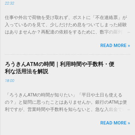
22:32
「文字コード入力」のテクニックを詳しく解説します。 この
方法をマスターすれば、もう難しい漢字の入力で手を止める
仕事や外出で荷物を受け取れず、ポストに「不在連絡票」が
必要はありません。 1. なぜ「変換」しても旧字・外字が出て
入っているのを見て、少しだけため息をついてしまった経験
こないのか？ そもそも、なぜ普通の変換で出てこない漢字が
はありませんか？再配達の依頼をするために、数字の羅列を
あるのでしょうか。その理由は、パソコンが文字を認識する
電話で打ち込んだり、ドライバーさんの手を煩わせてしまう
仕組みにあります。 日本のパソコンで一般的に使われる漢字
READ MORE »
ことに申し訳なさを感じたりすることもあるかもしれませ
は、JIS規格（日本産業規格）によって「第1水準」「第2水
ん。 「もっとスムーズに、自分のタイミングで受け取りた
準」といった形で整理されています。しかし、人名や地名に
い」 「わざわざ電話をかけずに、スマホ一つで完結させた
使われる非常に古い漢字（旧字）や、特定の組織だけで作ら
ろうきんATMの時間｜利用時間や手数料・便
い」 そんな願いを叶えてくれるのが、佐川急便の会員制サー
れた「外字」は、この一般的な変換リストに含まれていない
利な活用法を解説
ビス「スマートクラブ」と、LINEや公式アプリの連携です。
ことが多いのです。 そこで登場するのが「Unicode（ユニコ
18:00
これらを活用するだけで、再配達のストレスは驚くほど軽く
ード）」や「JISコード」といった 文字コード です。パソコ
なります。この記事では、忙しい毎日をサポートする便利な
ン上のすべての文字には、いわば「住所」のような番号が割
「ろうきんATMの時間が知りたい」「平日や土日も使える
受け取り術と、連携による具体的なメリットを徹底解説しま
り振られています。変換候補に出ない文字でも、この住所
の？」と疑問に思ったことはありませんか。銀行のATMは便
す。 佐川急便の再配達が劇的に変わる「スマートクラブ」と
（コード）を直接指定すれば、確実に呼び出すことができる
利ですが、営業時間や手数料を知らないと、急な入出金で困
は？ まず押さえておきたいのが、佐川急便の個人向け無料会
のです。 2. Windows標準機能！文字コードで漢字を出す「16
ることもあります。この記事では、 ろうきん（労働金庫）の
員サービス「スマートクラブ」です。これは、荷物の配送状
進数入力」 最も汎用性が高く、特別なソフトも不要なのが
READ MORE »
ATM営業時間や利用の注意点、便利な活用法 を詳しく解説し
況をリアルタイムで管理するための基盤となるサービスで
「Unicode」を直接入力する方法です。Wordやメモ帳など、
ます。 1. ろうきんATMの基本営業時間 ろうきんATMは、利用
す。 以前はウェブサイトを開いてログインする手間がありま