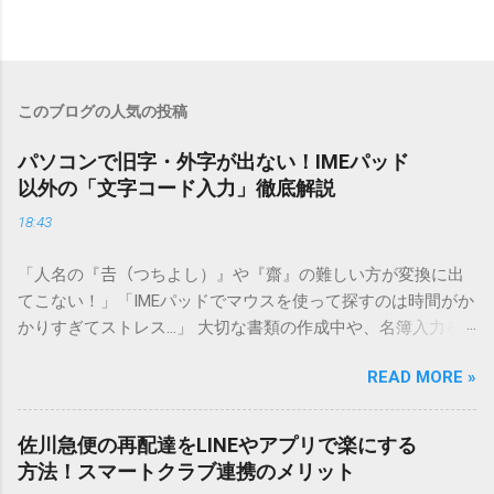
このブログの人気の投稿
パソコンで旧字・外字が出ない！IMEパッド
以外の「文字コード入力」徹底解説
18:43
「人名の『𠮷（つちよし）』や『齋』の難しい方が変換に出
てこない！」「IMEパッドでマウスを使って探すのは時間がか
かりすぎてストレス…」 大切な書類の作成中や、名簿入力を
しているときに、お目当ての漢字がサッと出てこないと焦っ
READ MORE »
てしまいますよね。多くの人が「IMEパッド（手書き入力）」
を使いますが、実はマウスで一画ずつ書くのは非効率です
し、似た漢字が多すぎて結局見つからないことも少なくあり
佐川急便の再配達をLINEやアプリで楽にする
ません。 そこで今回は、IMEパッドを使わずに、特定のコー
方法！スマートクラブ連携のメリット
ドを打ち込むだけで一瞬で旧字や外字、特殊記号を呼び出す