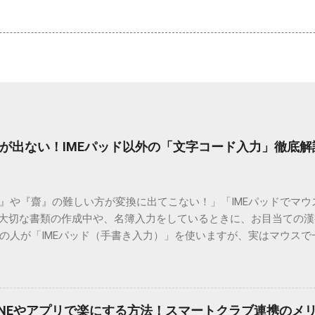
が出ない！IMEパッド以外の「文字コード入力」徹底解
）』や『齋』の難しい方が変換に出てこない！」「IMEパッドでマ
 大切な書類の作成中や、名簿入力をしているときに、お目当ての
の人が「IMEパッド（手書き入力）」を使いますが、実はマウスで
結局見つからないことも少なくありません。 そこで今回は、IME
で旧字や外字、特殊記号を呼び出す「文字コード入力」のテクニ
、もう難しい漢字の入力で手を止める必要はありません。 1. なぜ
そも、なぜ普通の変換で出てこない漢字があるのでしょうか。その
INEやアプリで楽にする方法！スマートクラブ連携のメ