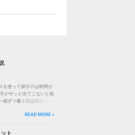
説
ウスを使って探すのは時間が
漢字がサッと出てこないと焦
一画ずつ書くのは非効率で
パッドを使わずに、特定のコ
READ MORE »
ックを詳しく解説します。
「変換」しても旧字・外字
理由は、パソコンが文字を
リット