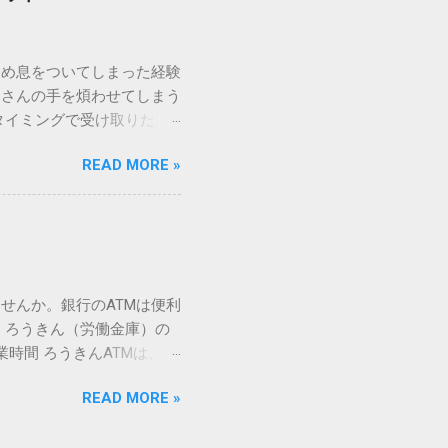
規格）によって「第1水
漢字（旧字）や、特定の組
 そこで登場するのが
ため息をついてしまった経験
ての文字には、いわば「住
ーさんの手を煩わせてしまう
を直接指定すれば、確実に呼
タイミングで受け取りた
」 最も汎用性が高く、特別な
が、佐川急便の会員制サー
owsアプリケーションで使用
READ MORE »
達のストレスは驚くほど軽く
を把握する。 入力モードを「半
的なメリットを徹底解説しま
がら[X]キー**を押す。 入
、佐川急便の個人向け無料
oft Wordで非常に強力
ための基盤となるサービスで
紐付けることで、その利便
届き、不在になる前にあらか
せんか。銀行のATMは便利
」とおさらばできる理由 日
 ろうきん（労働金庫）の
、荷物の受け取り体験が一変
業時間 ろうきんATMは、利
手間すら、過去のものになり
0〜17:00 土曜・日曜・祝
や不在通知がトーク画面に直
READ MORE »
利用でき、 窓口での対応も
依頼できます。 2. 24
0〜23:00 提携ATMでは、
も、通勤電車の中でも、思