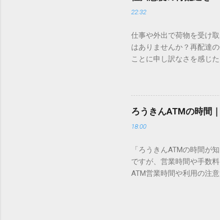
認識する仕組みにあります
22:32
準」「第2水準」といった
織だけで作られた「外字」
仕事や外出で荷物を受け取
「Unicode（ユニコー
はありませんか？再配達の
所」のような番号が割り振
ことに申し訳なさを感じた
び出すことができるのです。
い」 「わざわざ電話をか
ソフトも不要なのが「Uni
ビス「スマートクラブ」と
できます。 具体的な手順（U
なります。この記事では、
角」にする（※重要）。 **「
す。 佐川急便の再配達が
力した数字が、一瞬で対応する
ろうきんATMの時間
会員サービス「スマートク
です。Word上で「20BB7」
18:00
す。 以前はウェブサイト
性が飛躍的に向上していま
「ろうきんATMの時間が
じめ配達時間を変更すると
ですが、営業時間や手数料
本国内で最も利用されてい
ATM営業時間や利用の注意
します。 1. トーク画面
用する場所によって時間が異な
ます。LINE公式アカウ
日：休止（※一部店舗では
接届きます。そのまま画面
可能 です。 1-2. ローソン
時間いつでも、どこでも 