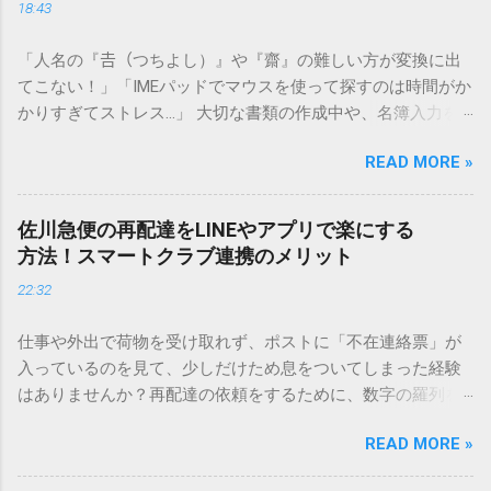
18:43
「人名の『𠮷（つちよし）』や『齋』の難しい方が変換に出
てこない！」「IMEパッドでマウスを使って探すのは時間がか
かりすぎてストレス…」 大切な書類の作成中や、名簿入力を
しているときに、お目当ての漢字がサッと出てこないと焦っ
READ MORE »
てしまいますよね。多くの人が「IMEパッド（手書き入力）」
を使いますが、実はマウスで一画ずつ書くのは非効率です
し、似た漢字が多すぎて結局見つからないことも少なくあり
佐川急便の再配達をLINEやアプリで楽にする
ません。 そこで今回は、IMEパッドを使わずに、特定のコー
方法！スマートクラブ連携のメリット
ドを打ち込むだけで一瞬で旧字や外字、特殊記号を呼び出す
22:32
「文字コード入力」のテクニックを詳しく解説します。 この
方法をマスターすれば、もう難しい漢字の入力で手を止める
仕事や外出で荷物を受け取れず、ポストに「不在連絡票」が
必要はありません。 1. なぜ「変換」しても旧字・外字が出て
入っているのを見て、少しだけため息をついてしまった経験
こないのか？ そもそも、なぜ普通の変換で出てこない漢字が
はありませんか？再配達の依頼をするために、数字の羅列を
あるのでしょうか。その理由は、パソコンが文字を認識する
電話で打ち込んだり、ドライバーさんの手を煩わせてしまう
仕組みにあります。 日本のパソコンで一般的に使われる漢字
READ MORE »
ことに申し訳なさを感じたりすることもあるかもしれませ
は、JIS規格（日本産業規格）によって「第1水準」「第2水
ん。 「もっとスムーズに、自分のタイミングで受け取りた
準」といった形で整理されています。しかし、人名や地名に