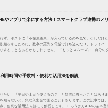
で旧字や外字、特殊記号を呼び出す「文字コード入力」のテクニ
、もう難しい漢字の入力で手を止める必要はありません。 1. なぜ
そも、なぜ普通の変換で出てこない漢字があるのでしょうか。その
INEやアプリで楽にする方法！スマートクラブ連携のメ
。 日本のパソコンで一般的に使われる漢字は、JIS規格（日本産業
形で整理されています。しかし、人名や地名に使われる非常に古い
は、この一般的な変換リストに含まれていないことが多いのです。
れず、ポストに「不在連絡票」が入っているのを見て、少しだけ
ド）」や「JISコード」といった 文字コード です。パソコン上のすべ
依頼をするために、数字の羅列を電話で打ち込んだり、ドライバ
られています。変換候補に出ない文字でも、この住所（コード）
りすることもあるかもしれません。 「もっとスムーズに、自分の
 2. Windows標準機能！文字コードで漢字を出す「16進数入力
けずに、スマホ一つで完結させたい」 そんな願いを叶えてくれるの
code」を直接入力する方法です。Wordやメモ帳など、多くのWind
、LINEや公式アプリの連携です。これらを活用するだけで、再配
nicode入力） 入力したい文字の「Unicode（例：20BB7）」
忙しい毎日をサポートする便利な受け取り術と、連携による具体
20BB7」**と入力する。 直後にキーボードの**[Alt]キーを押しな
劇的に変わる「スマートクラブ」とは？ まず押さえておきたいのが
漢字（例：𠮷）に変換されます。 注記： この方法は、特にMicros
｜利用時間や手数料・便利な活用法を解説
ラブ」です。これは、荷物の配送状況をリアルタイムで管理する
と打ってA...
を開いてログインする手間がありましたが、現在はLINEやアプリと
す。登録を済ませておくだけで、荷物が発送された瞬間に通知が
知りたい」「平日や土日も使えるの？」と疑問に思ったことはありま
いった先回りの対応が可能になります。 LINE連携で「不在連絡票
を知らないと、急な入出金で困ることもあります。この記事では、
るコミュニケーションアプリ「LINE」を佐川急便と連携させると
点、便利な活用法 を詳しく解説します。 1. ろうきんATMの基本営
からワンタップで依頼 不在連絡票に記載されたQRコードを読み取る