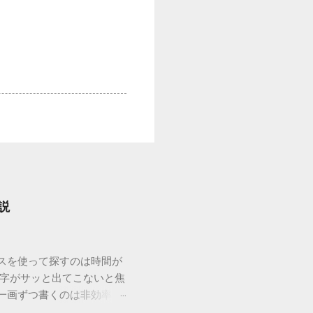
説
ウスを使って探すのは時間が
漢字がサッと出てこないと焦
一画ずつ書くのは非効率で
パッドを使わずに、特定のコ