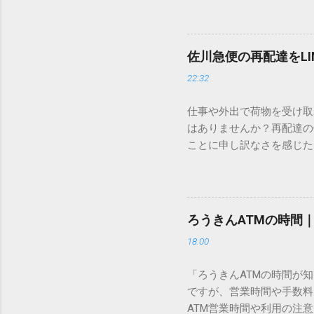
ードを打ち込むだけで一瞬
この方法をマスターすれば
が出てこないのか？ そも
佐川急便の再配達をL
認識する仕組みにあります
22:32
準」「第2水準」といった
織だけで作られた「外字」
仕事や外出で荷物を受け取
「Unicode（ユニコー
はありませんか？再配達の
所」のような番号が割り振
ことに申し訳なさを感じた
び出すことができるのです。
い」 「わざわざ電話をか
ソフトも不要なのが「Uni
ビス「スマートクラブ」と
できます。 具体的な手順（U
なります。この記事では、
角」にする（※重要）。 **「
す。 佐川急便の再配達が
力した数字が、一瞬で対応する
ろうきんATMの時間
会員サービス「スマートク
です。Word上で「20BB7」
18:00
す。 以前はウェブサイト
性が飛躍的に向上していま
「ろうきんATMの時間が
じめ配達時間を変更すると
ですが、営業時間や手数料
本国内で最も利用されてい
ATM営業時間や利用の注意
します。 1. トーク画面