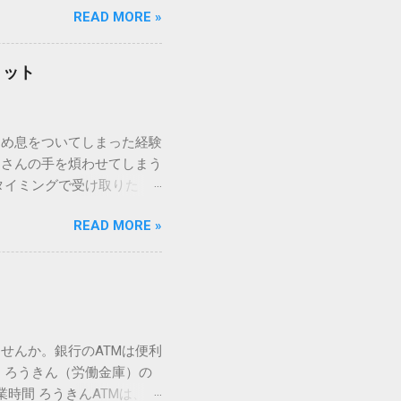
READ MORE »
ックを詳しく解説します。
「変換」しても旧字・外字
理由は、パソコンが文字を
リット
規格）によって「第1水
漢字（旧字）や、特定の組
 そこで登場するのが
ため息をついてしまった経験
ての文字には、いわば「住
ーさんの手を煩わせてしまう
を直接指定すれば、確実に呼
タイミングで受け取りた
」 最も汎用性が高く、特別な
が、佐川急便の会員制サー
owsアプリケーションで使用
READ MORE »
達のストレスは驚くほど軽く
を把握する。 入力モードを「半
的なメリットを徹底解説しま
がら[X]キー**を押す。 入
、佐川急便の個人向け無料
oft Wordで非常に強力
ための基盤となるサービスで
紐付けることで、その利便
届き、不在になる前にあらか
せんか。銀行のATMは便利
」とおさらばできる理由 日
 ろうきん（労働金庫）の
、荷物の受け取り体験が一変
業時間 ろうきんATMは、利
手間すら、過去のものになり