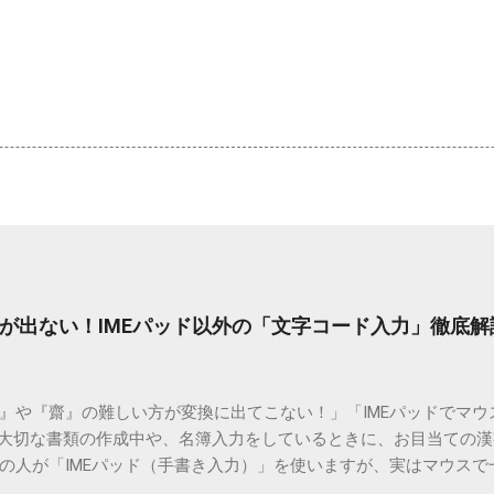
が出ない！IMEパッド以外の「文字コード入力」徹底解
）』や『齋』の難しい方が変換に出てこない！」「IMEパッドでマ
 大切な書類の作成中や、名簿入力をしているときに、お目当ての
の人が「IMEパッド（手書き入力）」を使いますが、実はマウスで
結局見つからないことも少なくありません。 そこで今回は、IME