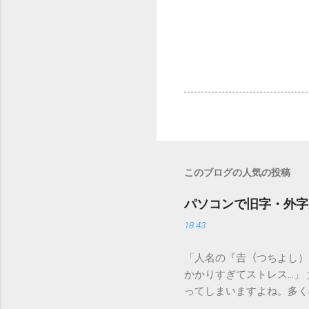
このブログの人気の投稿
パソコンで旧字・外字
18:43
「人名の『𠮷（つちよし
かかりすぎてストレス…」
ってしまいますよね。多く
すし、似た漢字が多すぎて