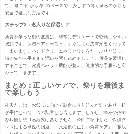
て、週に1回から2回のペースで、少しずつ薄く削るのが最も
安全で確実な方法です。
ステップ3：念入りな保湿ケア
角質を削った後の皮膚は、非常にデリケートで乾燥しやすい
状態です。保湿ケアを怠ると、すぐにまた皮膚が硬くなって
しまいます。ハンドクリームやワセリンをたっぷりと塗り、
指の先から手首まで潤いを閉じ込めましょう。保湿を習慣化
することで、皮膚のバリア機能が整い、健康的な手肌へと変
わっていきます。
まとめ：正しいケアで、祭りを最後ま
で楽しもう
神輿だこは、お祭りに向けて懸命に取り組んだ証であり、担
ぎ手にとって一つの勲章とも言えます。しかし、痛みや炎症
を我慢し続ける必要はありません。今回ご紹介した「保護グ
ッズによる摩擦の回避」「入浴後の正しい角質ケア」「徹底
した保湿」という3つのステップを実践することで、手肌を健