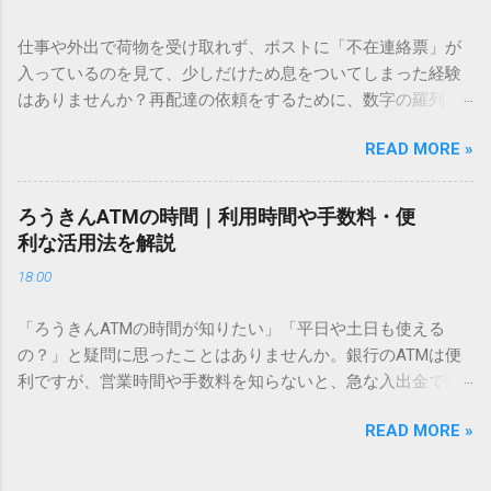
「文字コード入力」のテクニックを詳しく解説します。 この
方法をマスターすれば、もう難しい漢字の入力で手を止める
仕事や外出で荷物を受け取れず、ポストに「不在連絡票」が
必要はありません。 1. なぜ「変換」しても旧字・外字が出て
入っているのを見て、少しだけため息をついてしまった経験
こないのか？ そもそも、なぜ普通の変換で出てこない漢字が
はありませんか？再配達の依頼をするために、数字の羅列を
あるのでしょうか。その理由は、パソコンが文字を認識する
電話で打ち込んだり、ドライバーさんの手を煩わせてしまう
仕組みにあります。 日本のパソコンで一般的に使われる漢字
READ MORE »
ことに申し訳なさを感じたりすることもあるかもしれませ
は、JIS規格（日本産業規格）によって「第1水準」「第2水
ん。 「もっとスムーズに、自分のタイミングで受け取りた
準」といった形で整理されています。しかし、人名や地名に
い」 「わざわざ電話をかけずに、スマホ一つで完結させた
使われる非常に古い漢字（旧字）や、特定の組織だけで作ら
ろうきんATMの時間｜利用時間や手数料・便
い」 そんな願いを叶えてくれるのが、佐川急便の会員制サー
れた「外字」は、この一般的な変換リストに含まれていない
利な活用法を解説
ビス「スマートクラブ」と、LINEや公式アプリの連携です。
ことが多いのです。 そこで登場するのが「Unicode（ユニコ
18:00
これらを活用するだけで、再配達のストレスは驚くほど軽く
ード）」や「JISコード」といった 文字コード です。パソコ
なります。この記事では、忙しい毎日をサポートする便利な
ン上のすべての文字には、いわば「住所」のような番号が割
「ろうきんATMの時間が知りたい」「平日や土日も使える
受け取り術と、連携による具体的なメリットを徹底解説しま
り振られています。変換候補に出ない文字でも、この住所
の？」と疑問に思ったことはありませんか。銀行のATMは便
す。 佐川急便の再配達が劇的に変わる「スマートクラブ」と
（コード）を直接指定すれば、確実に呼び出すことができる
利ですが、営業時間や手数料を知らないと、急な入出金で困
は？ まず押さえておきたいのが、佐川急便の個人向け無料会
のです。 2. Windows標準機能！文字コードで漢字を出す「16
ることもあります。この記事では、 ろうきん（労働金庫）の
員サービス「スマートクラブ」です。これは、荷物の配送状
進数入力」 最も汎用性が高く、特別なソフトも不要なのが
READ MORE »
ATM営業時間や利用の注意点、便利な活用法 を詳しく解説し
況をリアルタイムで管理するための基盤となるサービスで
「Unicode」を直接入力する方法です。Wordやメモ帳など、
ます。 1. ろうきんATMの基本営業時間 ろうきんATMは、利用
す。 以前はウェブサイトを開いてログインする手間がありま
多くのWindowsアプリケーションで使用できます。 具体的な
する場所によって時間が異なりますが、一般的には次の通り