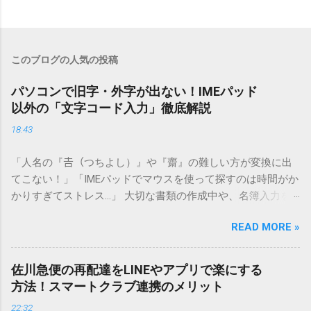
このブログの人気の投稿
パソコンで旧字・外字が出ない！IMEパッド
以外の「文字コード入力」徹底解説
18:43
「人名の『𠮷（つちよし）』や『齋』の難しい方が変換に出
てこない！」「IMEパッドでマウスを使って探すのは時間がか
かりすぎてストレス…」 大切な書類の作成中や、名簿入力を
しているときに、お目当ての漢字がサッと出てこないと焦っ
READ MORE »
てしまいますよね。多くの人が「IMEパッド（手書き入力）」
を使いますが、実はマウスで一画ずつ書くのは非効率です
し、似た漢字が多すぎて結局見つからないことも少なくあり
佐川急便の再配達をLINEやアプリで楽にする
ません。 そこで今回は、IMEパッドを使わずに、特定のコー
方法！スマートクラブ連携のメリット
ドを打ち込むだけで一瞬で旧字や外字、特殊記号を呼び出す
22:32