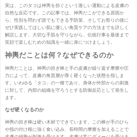
実は、このタコは神輿を担ぐという激しい運動による皮膚の
自然な反応です。この記事では、神輿だこができる原因か
ら、性別を問わず誰でもできる予防策、そしてお祭りの後に
ぜひ実践してほしい肌に優しい角質ケアの方法までを詳しく
解説します。大切な手肌を守りながら、伝統行事を最後まで
笑顔で楽しむための知識を一緒に身につけましょう。
神輿だことは何？なぜできるのか
神輿だことは、神輿の担ぎ棒と手の皮膚が繰り返す摩擦や圧
力によって、皮膚の角質層が厚く硬くなった状態を指しま
す。いわゆる「タコ」の一種であり、身体が外部からの刺激
に対して、内部の組織を守ろうとする防御反応として発生し
ます。
なぜ硬くなるのか
神輿の担ぎ棒は硬い木材でできています。この棒が手のひら
や指の付け根に強く食い込み、長時間の摩擦を加えることで
皮膚の細胞が刺激を受けます。皮膚は常にダメージを受ける