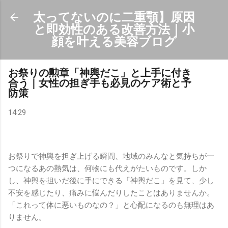
スキップしてメイン コンテンツに移動
太ってないのに二重顎】原因
と即効性のある改善方法｜小
顔を叶える美容ブログ
お祭りの勲章「神輿だこ」と上手に付き
合う｜女性の担ぎ手も必見のケア術と予
防策
14:29
お祭りで神輿を担ぎ上げる瞬間、地域のみんなと気持ちが一
つになるあの熱気は、何物にも代えがたいものです。しか
し、神輿を担いだ後に手にできる「神輿だこ」を見て、少し
不安を感じたり、痛みに悩んだりしたことはありませんか。
「これって体に悪いものなの？」と心配になるのも無理はあ
りません。