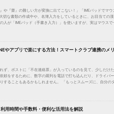
）』や『齋』の難しい方が変換に出てこない！」「IMEパッドでマ
 大切な書類の作成中や、名簿入力をしているときに、お目当ての
の人が「IMEパッド（手書き入力）」を使いますが、実はマウスで
結局見つからないことも少なくありません。 そこで今回は、IME
で旧字や外字、特殊記号を呼び出す「文字コード入力」のテクニ
、もう難しい漢字の入力で手を止める必要はありません。 1. なぜ
そも、なぜ普通の変換で出てこない漢字があるのでしょうか。その
INEやアプリで楽にする方法！スマートクラブ連携のメ
。 日本のパソコンで一般的に使われる漢字は、JIS規格（日本産業
形で整理されています。しかし、人名や地名に使われる非常に古い
は、この一般的な変換リストに含まれていないことが多いのです。
れず、ポストに「不在連絡票」が入っているのを見て、少しだけ
ド）」や「JISコード」といった 文字コード です。パソコン上のすべ
依頼をするために、数字の羅列を電話で打ち込んだり、ドライバ
られています。変換候補に出ない文字でも、この住所（コード）
りすることもあるかもしれません。 「もっとスムーズに、自分の
 2. Windows標準機能！文字コードで漢字を出す「16進数入力
けずに、スマホ一つで完結させたい」 そんな願いを叶えてくれるの
code」を直接入力する方法です。Wordやメモ帳など、多くのWind
、LINEや公式アプリの連携です。これらを活用するだけで、再配
nicode入力） 入力したい文字の「Unicode（例：20BB7）」
忙しい毎日をサポートする便利な受け取り術と、連携による具体
20BB7」**と入力する。 直後にキーボードの**[Alt]キーを押しな
劇的に変わる「スマートクラブ」とは？ まず押さえておきたいのが
漢字（例：𠮷）に変換されます。 注記： この方法は、特にMicros
｜利用時間や手数料・便利な活用法を解説
ラブ」です。これは、荷物の配送状況をリアルタイムで管理する