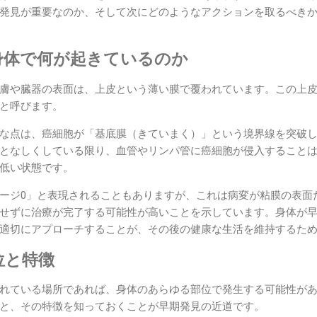
発見が重要なのか、そして次にどのようなアクションを取るべき
身体で何が起きているのか
膚や臓器の表面は、上皮という薄い膜で覆われています。この上
と呼びます。
な点は、癌細胞が「基底膜（きていまく）」という境界線を突破
となしくしている限り、血管やリンパ管に癌細胞が侵入すること
低い状態です。
ージ0」と表現されることもありますが、これは病変が粘膜の表面
せずに治療が完了する可能性が高いことを示しています。身体が
適切にアプローチすることが、その後の健康な生活を維持するた
位と特徴
れている場所であれば、身体のあらゆる部位で発生する可能性が
と、その特徴を知っておくことが早期発見の近道です。