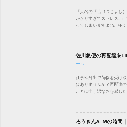
「人名の『𠮷（つちよし
かかりすぎてストレス…」
ってしまいますよね。多く
すし、似た漢字が多すぎて
ードを打ち込むだけで一瞬
この方法をマスターすれば
が出てこないのか？ そも
佐川急便の再配達をL
認識する仕組みにあります
22:32
準」「第2水準」といった
織だけで作られた「外字」
仕事や外出で荷物を受け取
「Unicode（ユニコー
はありませんか？再配達の
所」のような番号が割り振
ことに申し訳なさを感じた
び出すことができるのです。
い」 「わざわざ電話をか
ソフトも不要なのが「Uni
ビス「スマートクラブ」と
できます。 具体的な手順（U
なります。この記事では、
角」にする（※重要）。 **「
す。 佐川急便の再配達が
力した数字が、一瞬で対応する
ろうきんATMの時間
会員サービス「スマートク