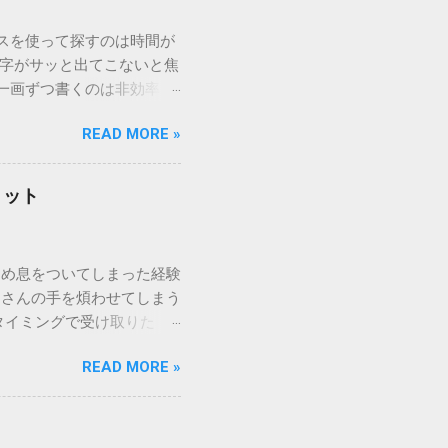
ウスを使って探すのは時間が
漢字がサッと出てこないと焦
一画ずつ書くのは非効率で
パッドを使わずに、特定のコ
READ MORE »
ックを詳しく解説します。
「変換」しても旧字・外字
理由は、パソコンが文字を
リット
規格）によって「第1水
漢字（旧字）や、特定の組
 そこで登場するのが
ため息をついてしまった経験
ての文字には、いわば「住
ーさんの手を煩わせてしまう
を直接指定すれば、確実に呼
タイミングで受け取りた
」 最も汎用性が高く、特別な
が、佐川急便の会員制サー
owsアプリケーションで使用
READ MORE »
達のストレスは驚くほど軽く
を把握する。 入力モードを「半
的なメリットを徹底解説しま
がら[X]キー**を押す。 入
、佐川急便の個人向け無料
oft Wordで非常に強力
ための基盤となるサービスで