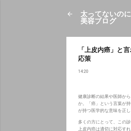
太ってないのに
美容ブログ
「上皮内癌」と言
応策
14:20
健康診断の結果や医師から
か。「癌」という言葉が持
が持つ医学的な意味を正し
多くの方にとって、この診
上皮内癌は適切に対応すれ