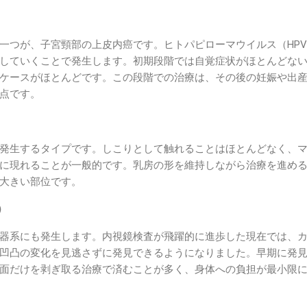
一つが、子宮頸部の上皮内癌です。ヒトパピローマウイルス（HP
していくことで発生します。初期段階では自覚症状がほとんどな
ケースがほとんどです。この段階での治療は、その後の妊娠や出
点です。
発生するタイプです。しこりとして触れることはほとんどなく、
に現れることが一般的です。乳房の形を維持しながら治療を進め
大きい部位です。
）
器系にも発生します。内視鏡検査が飛躍的に進歩した現在では、
凹凸の変化を見逃さずに発見できるようになりました。早期に発
面だけを剥ぎ取る治療で済むことが多く、身体への負担が最小限