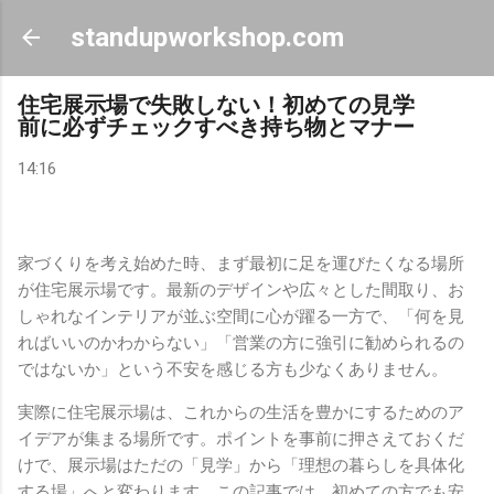
スキップしてメイン コンテンツに移動
standupworkshop.com
住宅展示場で失敗しない！初めての見学
前に必ずチェックすべき持ち物とマナー
14:16
家づくりを考え始めた時、まず最初に足を運びたくなる場所
が住宅展示場です。最新のデザインや広々とした間取り、お
しゃれなインテリアが並ぶ空間に心が躍る一方で、「何を見
ればいいのかわからない」「営業の方に強引に勧められるの
ではないか」という不安を感じる方も少なくありません。
実際に住宅展示場は、これからの生活を豊かにするためのア
イデアが集まる場所です。ポイントを事前に押さえておくだ
けで、展示場はただの「見学」から「理想の暮らしを具体化
する場」へと変わります。この記事では、初めての方でも安