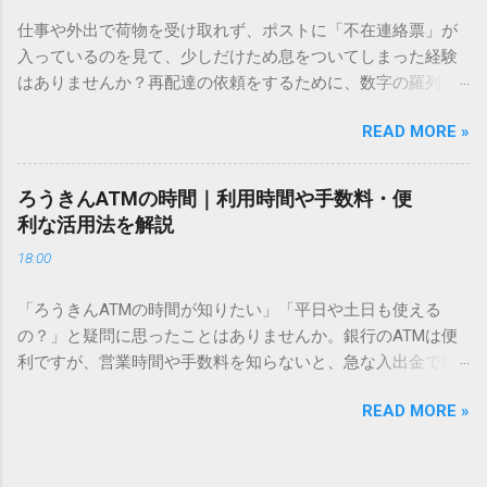
方法をマスターすれば、もう難しい漢字の入力で手を止める
仕事や外出で荷物を受け取れず、ポストに「不在連絡票」が
必要はありません。 1. なぜ「変換」しても旧字・外字が出て
入っているのを見て、少しだけため息をついてしまった経験
こないのか？ そもそも、なぜ普通の変換で出てこない漢字が
はありませんか？再配達の依頼をするために、数字の羅列を
あるのでしょうか。その理由は、パソコンが文字を認識する
電話で打ち込んだり、ドライバーさんの手を煩わせてしまう
仕組みにあります。 日本のパソコンで一般的に使われる漢字
READ MORE »
ことに申し訳なさを感じたりすることもあるかもしれませ
は、JIS規格（日本産業規格）によって「第1水準」「第2水
ん。 「もっとスムーズに、自分のタイミングで受け取りた
準」といった形で整理されています。しかし、人名や地名に
い」 「わざわざ電話をかけずに、スマホ一つで完結させた
使われる非常に古い漢字（旧字）や、特定の組織だけで作ら
ろうきんATMの時間｜利用時間や手数料・便
い」 そんな願いを叶えてくれるのが、佐川急便の会員制サー
れた「外字」は、この一般的な変換リストに含まれていない
利な活用法を解説
ビス「スマートクラブ」と、LINEや公式アプリの連携です。
ことが多いのです。 そこで登場するのが「Unicode（ユニコ
18:00
これらを活用するだけで、再配達のストレスは驚くほど軽く
ード）」や「JISコード」といった 文字コード です。パソコ
なります。この記事では、忙しい毎日をサポートする便利な
ン上のすべての文字には、いわば「住所」のような番号が割
「ろうきんATMの時間が知りたい」「平日や土日も使える
受け取り術と、連携による具体的なメリットを徹底解説しま
り振られています。変換候補に出ない文字でも、この住所
の？」と疑問に思ったことはありませんか。銀行のATMは便
す。 佐川急便の再配達が劇的に変わる「スマートクラブ」と
（コード）を直接指定すれば、確実に呼び出すことができる
利ですが、営業時間や手数料を知らないと、急な入出金で困
は？ まず押さえておきたいのが、佐川急便の個人向け無料会
のです。 2. Windows標準機能！文字コードで漢字を出す「16
ることもあります。この記事では、 ろうきん（労働金庫）の
員サービス「スマートクラブ」です。これは、荷物の配送状
進数入力」 最も汎用性が高く、特別なソフトも不要なのが
READ MORE »
ATM営業時間や利用の注意点、便利な活用法 を詳しく解説し
況をリアルタイムで管理するための基盤となるサービスで
「Unicode」を直接入力する方法です。Wordやメモ帳など、
ます。 1. ろうきんATMの基本営業時間 ろうきんATMは、利用
す。 以前はウェブサイトを開いてログインする手間がありま
多くのWindowsアプリケーションで使用できます。 具体的な
する場所によって時間が異なりますが、一般的には次の通り
したが、現在はLINEやアプリと紐付けることで、その利便性
手順（Unicode入力） 入力したい文字の「Unicode（例：