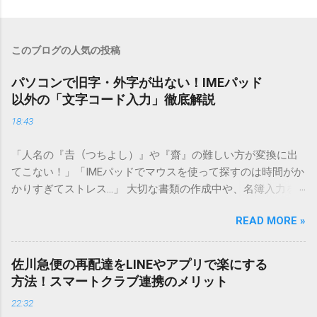
このブログの人気の投稿
パソコンで旧字・外字が出ない！IMEパッド
以外の「文字コード入力」徹底解説
18:43
「人名の『𠮷（つちよし）』や『齋』の難しい方が変換に出
てこない！」「IMEパッドでマウスを使って探すのは時間がか
かりすぎてストレス…」 大切な書類の作成中や、名簿入力を
しているときに、お目当ての漢字がサッと出てこないと焦っ
READ MORE »
てしまいますよね。多くの人が「IMEパッド（手書き入力）」
を使いますが、実はマウスで一画ずつ書くのは非効率です
し、似た漢字が多すぎて結局見つからないことも少なくあり
佐川急便の再配達をLINEやアプリで楽にする
ません。 そこで今回は、IMEパッドを使わずに、特定のコー
方法！スマートクラブ連携のメリット
ドを打ち込むだけで一瞬で旧字や外字、特殊記号を呼び出す
22:32
「文字コード入力」のテクニックを詳しく解説します。 この