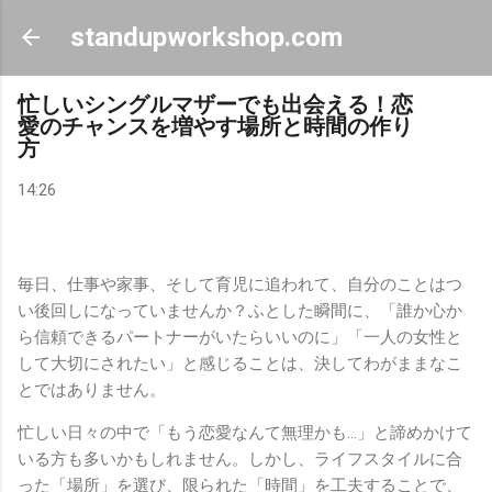
スキップしてメイン コンテンツに移動
standupworkshop.com
忙しいシングルマザーでも出会える！恋
愛のチャンスを増やす場所と時間の作り
方
14:26
毎日、仕事や家事、そして育児に追われて、自分のことはつ
い後回しになっていませんか？ふとした瞬間に、「誰か心か
ら信頼できるパートナーがいたらいいのに」「一人の女性と
して大切にされたい」と感じることは、決してわがままなこ
とではありません。
忙しい日々の中で「もう恋愛なんて無理かも…」と諦めかけて
いる方も多いかもしれません。しかし、ライフスタイルに合
った「場所」を選び、限られた「時間」を工夫することで、