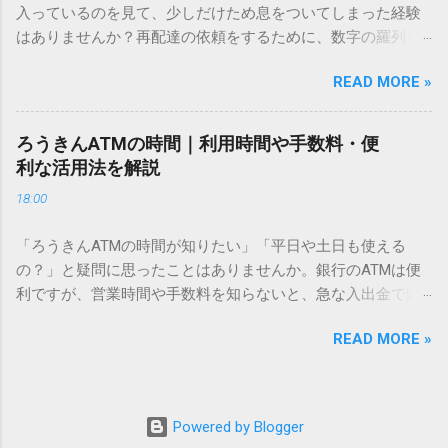
入っているのを見て、少しだけため息をついてしまった経験
こないのか？ そもそも、なぜ普通の変換で出てこない漢字が
はありませんか？再配達の依頼をするために、数字の羅列を
あるのでしょうか。その理由は、パソコンが文字を認識する
電話で打ち込んだり、ドライバーさんの手を煩わせてしまう
仕組みにあります。 日本のパソコンで一般的に使われる漢字
READ MORE »
ことに申し訳なさを感じたりすることもあるかもしれませ
は、JIS規格（日本産業規格）によって「第1水準」「第2水
ん。 「もっとスムーズに、自分のタイミングで受け取りた
準」といった形で整理されています。しかし、人名や地名に
い」 「わざわざ電話をかけずに、スマホ一つで完結させた
使われる非常に古い漢字（旧字）や、特定の組織だけで作ら
ろうきんATMの時間｜利用時間や手数料・便
い」 そんな願いを叶えてくれるのが、佐川急便の会員制サー
れた「外字」は、この一般的な変換リストに含まれていない
利な活用法を解説
ビス「スマートクラブ」と、LINEや公式アプリの連携です。
ことが多いのです。 そこで登場するのが「Unicode（ユニコ
18:00
これらを活用するだけで、再配達のストレスは驚くほど軽く
ード）」や「JISコード」といった 文字コード です。パソコ
なります。この記事では、忙しい毎日をサポートする便利な
ン上のすべての文字には、いわば「住所」のような番号が割
「ろうきんATMの時間が知りたい」「平日や土日も使える
受け取り術と、連携による具体的なメリットを徹底解説しま
り振られています。変換候補に出ない文字でも、この住所
の？」と疑問に思ったことはありませんか。銀行のATMは便
す。 佐川急便の再配達が劇的に変わる「スマートクラブ」と
（コード）を直接指定すれば、確実に呼び出すことができる
利ですが、営業時間や手数料を知らないと、急な入出金で困
は？ まず押さえておきたいのが、佐川急便の個人向け無料会
のです。 2. Windows標準機能！文字コードで漢字を出す「16
ることもあります。この記事では、 ろうきん（労働金庫）の
員サービス「スマートクラブ」です。これは、荷物の配送状
進数入力」 最も汎用性が高く、特別なソフトも不要なのが
READ MORE »
ATM営業時間や利用の注意点、便利な活用法 を詳しく解説し
況をリアルタイムで管理するための基盤となるサービスで
「Unicode」を直接入力する方法です。Wordやメモ帳など、
ます。 1. ろうきんATMの基本営業時間 ろうきんATMは、利用
す。 以前はウェブサイトを開いてログインする手間がありま
多くのWindowsアプリケーションで使用できます。 具体的な
する場所によって時間が異なりますが、一般的には次の通り
したが、現在はLINEやアプリと紐付けることで、その利便性
手順（Unicode入力） 入力したい文字の「Unicode（例：
です。 1-1. 店舗内ATM 平日：9:00〜17:00 土曜・日曜・祝
が飛躍的に向上しています。登録を済ませておくだけで、荷
Powered by Blogger
20BB7）」を把握する。 入力モードを「半角」にする（※重
日：休止（※一部店舗では土曜日のみ利用可能） 店舗内ATM
物が発送された瞬間に通知が届き、不在になる前にあらかじ