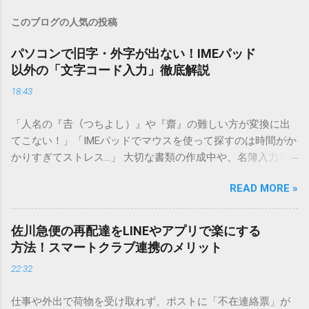
このブログの人気の投稿
パソコンで旧字・外字が出ない！IMEパッド
以外の「文字コード入力」徹底解説
18:43
「人名の『𠮷（つちよし）』や『齋』の難しい方が変換に出
てこない！」「IMEパッドでマウスを使って探すのは時間がか
かりすぎてストレス…」 大切な書類の作成中や、名簿入力を
しているときに、お目当ての漢字がサッと出てこないと焦っ
READ MORE »
てしまいますよね。多くの人が「IMEパッド（手書き入力）」
を使いますが、実はマウスで一画ずつ書くのは非効率です
し、似た漢字が多すぎて結局見つからないことも少なくあり
佐川急便の再配達をLINEやアプリで楽にする
ません。 そこで今回は、IMEパッドを使わずに、特定のコー
方法！スマートクラブ連携のメリット
ドを打ち込むだけで一瞬で旧字や外字、特殊記号を呼び出す
22:32
「文字コード入力」のテクニックを詳しく解説します。 この
方法をマスターすれば、もう難しい漢字の入力で手を止める
仕事や外出で荷物を受け取れず、ポストに「不在連絡票」が
必要はありません。 1. なぜ「変換」しても旧字・外字が出て