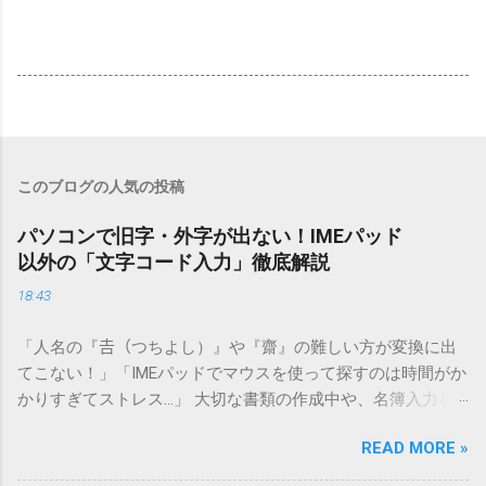
このブログの人気の投稿
パソコンで旧字・外字が出ない！IMEパッド
以外の「文字コード入力」徹底解説
18:43
「人名の『𠮷（つちよし）』や『齋』の難しい方が変換に出
てこない！」「IMEパッドでマウスを使って探すのは時間がか
かりすぎてストレス…」 大切な書類の作成中や、名簿入力を
しているときに、お目当ての漢字がサッと出てこないと焦っ
READ MORE »
てしまいますよね。多くの人が「IMEパッド（手書き入力）」
を使いますが、実はマウスで一画ずつ書くのは非効率です