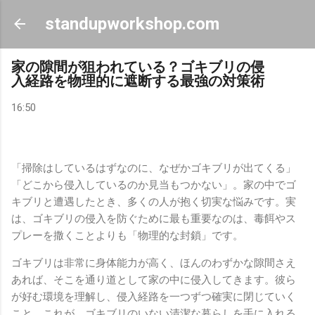
スキップしてメイン コンテンツに移動
standupworkshop.com
家の隙間が狙われている？ゴキブリの侵
入経路を物理的に遮断する最強の対策術
16:50
「掃除はしているはずなのに、なぜかゴキブリが出てくる」
「どこから侵入しているのか見当もつかない」。家の中でゴ
キブリと遭遇したとき、多くの人が抱く切実な悩みです。実
は、ゴキブリの侵入を防ぐために最も重要なのは、毒餌やス
プレーを撒くことよりも「物理的な封鎖」です。
ゴキブリは非常に身体能力が高く、ほんのわずかな隙間さえ
あれば、そこを通り道として家の中に侵入してきます。彼ら
が好む環境を理解し、侵入経路を一つずつ確実に閉じていく
こと。これが、ゴキブリのいない清潔な暮らしを手に入れる