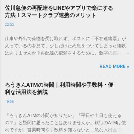
し、似た漢字が多すぎて結局見つからないことも少なくあり
佐川急便の再配達をLINEやアプリで楽にする
ません。 そこで今回は、IMEパッドを使わずに、特定のコー
方法！スマートクラブ連携のメリット
ドを打ち込むだけで一瞬で旧字や外字、特殊記号を呼び出す
22:32
「文字コード入力」のテクニックを詳しく解説します。 この
方法をマスターすれば、もう難しい漢字の入力で手を止める
仕事や外出で荷物を受け取れず、ポストに「不在連絡票」が
必要はありません。 1. なぜ「変換」しても旧字・外字が出て
入っているのを見て、少しだけため息をついてしまった経験
こないのか？ そもそも、なぜ普通の変換で出てこない漢字が
はありませんか？再配達の依頼をするために、数字の羅列を
あるのでしょうか。その理由は、パソコンが文字を認識する
電話で打ち込んだり、ドライバーさんの手を煩わせてしまう
仕組みにあります。 日本のパソコンで一般的に使われる漢字
READ MORE »
ことに申し訳なさを感じたりすることもあるかもしれませ
は、JIS規格（日本産業規格）によって「第1水準」「第2水
ん。 「もっとスムーズに、自分のタイミングで受け取りた
準」といった形で整理されています。しかし、人名や地名に
い」 「わざわざ電話をかけずに、スマホ一つで完結させた
使われる非常に古い漢字（旧字）や、特定の組織だけで作ら
ろうきんATMの時間｜利用時間や手数料・便
い」 そんな願いを叶えてくれるのが、佐川急便の会員制サー
れた「外字」は、この一般的な変換リストに含まれていない
利な活用法を解説
ビス「スマートクラブ」と、LINEや公式アプリの連携です。
ことが多いのです。 そこで登場するのが「Unicode（ユニコ
18:00
これらを活用するだけで、再配達のストレスは驚くほど軽く
ード）」や「JISコード」といった 文字コード です。パソコ
なります。この記事では、忙しい毎日をサポートする便利な
ン上のすべての文字には、いわば「住所」のような番号が割
「ろうきんATMの時間が知りたい」「平日や土日も使える
受け取り術と、連携による具体的なメリットを徹底解説しま
り振られています。変換候補に出ない文字でも、この住所
の？」と疑問に思ったことはありませんか。銀行のATMは便
す。 佐川急便の再配達が劇的に変わる「スマートクラブ」と
（コード）を直接指定すれば、確実に呼び出すことができる
利ですが、営業時間や手数料を知らないと、急な入出金で困
は？ まず押さえておきたいのが、佐川急便の個人向け無料会
のです。 2. Windows標準機能！文字コードで漢字を出す「16