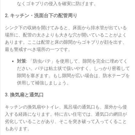
なくゴキブリの侵入を確実に防げます。
2. キッチン・洗面台下の配管周り
シンク下の収納を開けてみると、床面から排水管が出ている
場所に、配管の太さよりも大きな穴が開いていることがよく
あります。ここは配管と床の隙間からゴキブリが顔を出す、
最も警戒すべき場所の一つです。
対策:
「防虫パテ」を使用して、隙間を完全に埋めてく
ださい。パテは粘土状で扱いやすく、しっかり密着して
隙間を塞ぎます。もし隙間が広い場合は、防水テープを
併用して補強しましょう。
3. 換気扇と通気口
キッチンの換気扇やトイレ、風呂場の通気口も、屋外から侵
入する経路になります。特に古い住宅では、通気口の網目が
劣化していることがあり、そこを突き破って入ってくること
もあります。