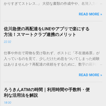
かりすぎてストレス…」 大切な書類の作成中や、名簿入力を
しているときに、お目当ての漢字がサッと出てこないと焦っ
READ MORE »
てしまいますよね。多くの人が「IMEパッド（手書き入力）」
を使いますが、実はマウスで一画ずつ書くのは非効率です
し、似た漢字が多すぎて結局見つからないことも少なくあり
佐川急便の再配達をLINEやアプリで楽にする
ません。 そこで今回は、IMEパッドを使わずに、特定のコー
方法！スマートクラブ連携のメリット
ドを打ち込むだけで一瞬で旧字や外字、特殊記号を呼び出す
22:32
「文字コード入力」のテクニックを詳しく解説します。 この
方法をマスターすれば、もう難しい漢字の入力で手を止める
仕事や外出で荷物を受け取れず、ポストに「不在連絡票」が
必要はありません。 1. なぜ「変換」しても旧字・外字が出て
入っているのを見て、少しだけため息をついてしまった経験
こないのか？ そもそも、なぜ普通の変換で出てこない漢字が
はありませんか？再配達の依頼をするために、数字の羅列を
あるのでしょうか。その理由は、パソコンが文字を認識する
電話で打ち込んだり、ドライバーさんの手を煩わせてしまう
仕組みにあります。 日本のパソコンで一般的に使われる漢字
READ MORE »
ことに申し訳なさを感じたりすることもあるかもしれませ
は、JIS規格（日本産業規格）によって「第1水準」「第2水
ん。 「もっとスムーズに、自分のタイミングで受け取りた
準」といった形で整理されています。しかし、人名や地名に
い」 「わざわざ電話をかけずに、スマホ一つで完結させた
使われる非常に古い漢字（旧字）や、特定の組織だけで作ら
ろうきんATMの時間｜利用時間や手数料・便
い」 そんな願いを叶えてくれるのが、佐川急便の会員制サー
れた「外字」は、この一般的な変換リストに含まれていない
利な活用法を解説
ビス「スマートクラブ」と、LINEや公式アプリの連携です。
ことが多いのです。 そこで登場するのが「Unicode（ユニコ
18:00
これらを活用するだけで、再配達のストレスは驚くほど軽く
ード）」や「JISコード」といった 文字コード です。パソコ