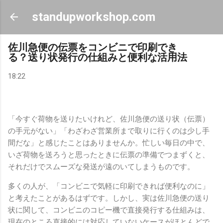
スキップしてメイン コンテンツに移動
standupworkshop.com
佐川急便の伝票をコンビニで印刷でき
る？送り状発行の仕組みと便利な活用法
18:22
「今すぐ荷物を送りたいけれど、佐川急便の送り状（伝票）
の手元がない」「わざわざ営業所まで取りに行くのは少し手
間だな」と感じたことはありませんか。忙しい毎日の中で、
いざ荷物を送ろうと思ったときに伝票の準備でつまずくと、
それだけでスムーズな発送が遠のいてしまうものです。
多くの人が、「コンビニで気軽に印刷できれば便利なのに」
と考えたことがあるはずです。しかし、実は佐川急便の送り
状に関して、コンビニのコピー機で直接発行する仕組みは、
現在のところ直接的には対応していないケースがほとんどで