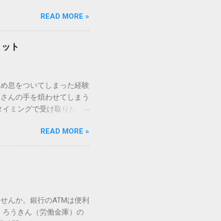
パッドを使わずに、特定のコ
READ MORE »
ックを詳しく解説します。
「変換」しても旧字・外字
理由は、パソコンが文字を
リット
規格）によって「第1水
漢字（旧字）や、特定の組
 そこで登場するのが
ため息をついてしまった経験
ての文字には、いわば「住
ーさんの手を煩わせてしまう
を直接指定すれば、確実に呼
タイミングで受け取りた
」 最も汎用性が高く、特別な
が、佐川急便の会員制サー
owsアプリケーションで使用
READ MORE »
達のストレスは驚くほど軽く
を把握する。 入力モードを「半
的なメリットを徹底解説しま
がら[X]キー**を押す。 入
、佐川急便の個人向け無料
oft Wordで非常に強力
ための基盤となるサービスで
紐付けることで、その利便
届き、不在になる前にあらか
せんか。銀行のATMは便利
」とおさらばできる理由 日
 ろうきん（労働金庫）の
、荷物の受け取り体験が一変