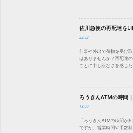
すし、似た漢字が多すぎて
ードを打ち込むだけで一瞬
この方法をマスターすれば
が出てこないのか？ そも
佐川急便の再配達をL
認識する仕組みにあります
22:32
準」「第2水準」といった
織だけで作られた「外字」
仕事や外出で荷物を受け取
「Unicode（ユニコー
はありませんか？再配達の
所」のような番号が割り振
ことに申し訳なさを感じた
び出すことができるのです。
い」 「わざわざ電話をか
ソフトも不要なのが「Uni
ビス「スマートクラブ」と
できます。 具体的な手順（U
なります。この記事では、
角」にする（※重要）。 **「
す。 佐川急便の再配達が
力した数字が、一瞬で対応する
ろうきんATMの時間
会員サービス「スマートク
です。Word上で「20BB7」
18:00
す。 以前はウェブサイト
性が飛躍的に向上していま
「ろうきんATMの時間が
じめ配達時間を変更すると
ですが、営業時間や手数料
本国内で最も利用されてい