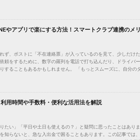
結局見つからないことも少なくありません。 そこで今回は、IME
で旧字や外字、特殊記号を呼び出す「文字コード入力」のテクニ
、もう難しい漢字の入力で手を止める必要はありません。 1. なぜ
そも、なぜ普通の変換で出てこない漢字があるのでしょうか。その
INEやアプリで楽にする方法！スマートクラブ連携のメ
。 日本のパソコンで一般的に使われる漢字は、JIS規格（日本産業
形で整理されています。しかし、人名や地名に使われる非常に古い
は、この一般的な変換リストに含まれていないことが多いのです。
れず、ポストに「不在連絡票」が入っているのを見て、少しだけ
ド）」や「JISコード」といった 文字コード です。パソコン上のすべ
依頼をするために、数字の羅列を電話で打ち込んだり、ドライバ
られています。変換候補に出ない文字でも、この住所（コード）
りすることもあるかもしれません。 「もっとスムーズに、自分の
 2. Windows標準機能！文字コードで漢字を出す「16進数入力
けずに、スマホ一つで完結させたい」 そんな願いを叶えてくれるの
code」を直接入力する方法です。Wordやメモ帳など、多くのWind
、LINEや公式アプリの連携です。これらを活用するだけで、再配
nicode入力） 入力したい文字の「Unicode（例：20BB7）」
忙しい毎日をサポートする便利な受け取り術と、連携による具体
20BB7」**と入力する。 直後にキーボードの**[Alt]キーを押しな
劇的に変わる「スマートクラブ」とは？ まず押さえておきたいのが
漢字（例：𠮷）に変換されます。 注記： この方法は、特にMicros
｜利用時間や手数料・便利な活用法を解説
ラブ」です。これは、荷物の配送状況をリアルタイムで管理する
と打ってA...
を開いてログインする手間がありましたが、現在はLINEやアプリと
す。登録を済ませておくだけで、荷物が発送された瞬間に通知が
知りたい」「平日や土日も使えるの？」と疑問に思ったことはありま
いった先回りの対応が可能になります。 LINE連携で「不在連絡票
を知らないと、急な入出金で困ることもあります。この記事では、
るコミュニケーションアプリ「LINE」を佐川急便と連携させると