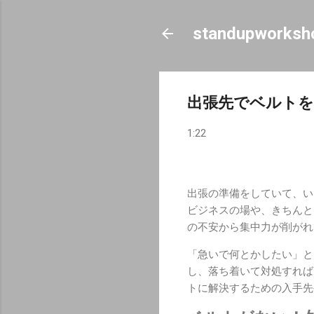
standupworksh
出張先でベルトを
1:22
出張の準備をしていて、い
ビジネスの場や、きちんと
の不安から集中力が削がれ
「急いで何とかしたい」と
し、落ち着いて対処すれば
トに解決するための入手先