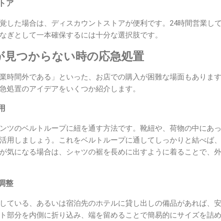
ストア
覚した場合は、ディスカウントストアが便利です。24時間営業し
なぎとして一本確保するには十分な選択肢です。
が見つからない時の応急処置
業時間外である」といった、お店での購入が困難な場面もありま
急処置のアイデアをいくつか紹介します。
用
ンツのベルトループに紐を通す方法です。靴紐や、荷物の中にあ
活用しましょう。これをベルトループに通してしっかりと結べば
が気になる場合は、シャツの裾を長めに出すように着ることで、
調整
している、あるいは宿泊先のホテルに貸し出しの備品があれば、
ト部分を内側に折り込み、端を留めることで簡易的にサイズを詰