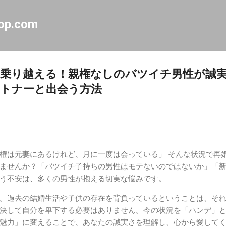
スキップしてメイン コンテンツに移動
op.com
乗り越える！親権なしのバツイチ男性が誠
トナーと出会う方法
権は元妻にあるけれど、月に一度は会っている」 そんな状況で再
ませんか？「バツイチ子持ちの男性はモテないのではないか」「
う不安は、多くの男性が抱える切実な悩みです。
。過去の結婚生活や子供の存在を背負っているということは、そ
決して自分を卑下する必要はありません。今の状況を「ハンデ」
魅力」に変えることで、あなたの誠実さを理解し、心から愛して