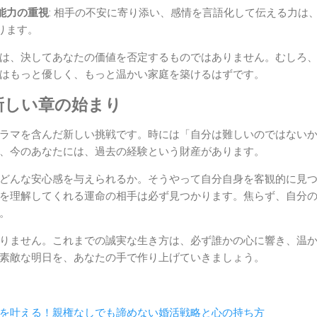
能力の重視
: 相手の不安に寄り添い、感情を言語化して伝える力は
ります。
は、決してあなたの価値を否定するものではありません。むしろ
はもっと優しく、もっと温かい家庭を築けるはずです。
新しい章の始まり
ラマを含んだ新しい挑戦です。時には「自分は難しいのではない
、今のあなたには、過去の経験という財産があります。
どんな安心感を与えられるか。そうやって自分自身を客観的に見
を理解してくれる運命の相手は必ず見つかります。焦らず、自分
。
りません。これまでの誠実な生き方は、必ず誰かの心に響き、温
素敵な明日を、あなたの手で作り上げていきましょう。
を叶える！親権なしでも諦めない婚活戦略と心の持ち方