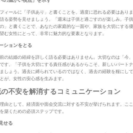
庭への温かい視点」を示す
フィールに「子供あり」と書くことを、過度に恐れる必要はあり
語る姿勢を見せましょう。「週末は子供と過ごすのが楽しみ。子
の」と書くことで、あなたの家庭的な一面や、家族を大切にする
望む女性にとって、非常に魅力的な要素となります。
ケーションをとる
前の結婚の経緯を詳しく語る必要はありません。大切なのは「今
です。「子供を大切にする責任感があるからこそ、新しいパート
ましょう。過去に縛られているのではなく、過去の経験を糧にし
とが、女性の安心感を生みます。
流の不安を解消するコミュニケーション
理由として、経済面や面会交流に対する不安が挙げられます。こ
を築くための必須ステップです。
見せる