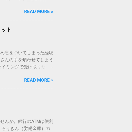
パッドを使わずに、特定のコ
READ MORE »
ックを詳しく解説します。
「変換」しても旧字・外字
理由は、パソコンが文字を
リット
規格）によって「第1水
漢字（旧字）や、特定の組
 そこで登場するのが
ため息をついてしまった経験
ての文字には、いわば「住
ーさんの手を煩わせてしまう
を直接指定すれば、確実に呼
タイミングで受け取りた
」 最も汎用性が高く、特別な
が、佐川急便の会員制サー
owsアプリケーションで使用
READ MORE »
達のストレスは驚くほど軽く
を把握する。 入力モードを「半
的なメリットを徹底解説しま
がら[X]キー**を押す。 入
、佐川急便の個人向け無料
oft Wordで非常に強力
ための基盤となるサービスで
紐付けることで、その利便
届き、不在になる前にあらか
せんか。銀行のATMは便利
」とおさらばできる理由 日
 ろうきん（労働金庫）の
、荷物の受け取り体験が一変