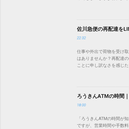
すし、似た漢字が多すぎて
ードを打ち込むだけで一瞬
この方法をマスターすれば
が出てこないのか？ そも
佐川急便の再配達をL
認識する仕組みにあります
22:32
準」「第2水準」といった
織だけで作られた「外字」
仕事や外出で荷物を受け取
「Unicode（ユニコー
はありませんか？再配達の
所」のような番号が割り振
ことに申し訳なさを感じた
び出すことができるのです。
い」 「わざわざ電話をか
ソフトも不要なのが「Uni
ビス「スマートクラブ」と
できます。 具体的な手順（U
なります。この記事では、
角」にする（※重要）。 **「
す。 佐川急便の再配達が
力した数字が、一瞬で対応する
ろうきんATMの時間
会員サービス「スマートク
です。Word上で「20BB7」
18:00
す。 以前はウェブサイト
性が飛躍的に向上していま
「ろうきんATMの時間が
じめ配達時間を変更すると
ですが、営業時間や手数料
本国内で最も利用されてい