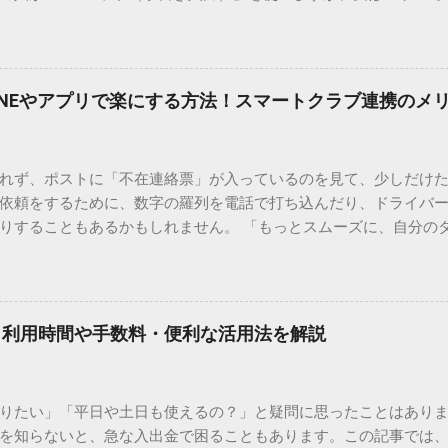
結局見つからないことも少なくありません。 そこで今回は、IME
で旧字や外字、特殊記号を呼び出す「文字コード入力」のテクニ
、もう難しい漢字の入力で手を止める必要はありません。 1. なぜ
そも、なぜ普通の変換で出てこない漢字があるのでしょうか。その
INEやアプリで楽にする方法！スマートクラブ連携のメ
。 日本のパソコンで一般的に使われる漢字は、JIS規格（日本産業
形で整理されています。しかし、人名や地名に使われる非常に古い
は、この一般的な変換リストに含まれていないことが多いのです。
れず、ポストに「不在連絡票」が入っているのを見て、少しだけ
ド）」や「JISコード」といった 文字コード です。パソコン上のすべ
依頼をするために、数字の羅列を電話で打ち込んだり、ドライバ
られています。変換候補に出ない文字でも、この住所（コード）
りすることもあるかもしれません。 「もっとスムーズに、自分の
 2. Windows標準機能！文字コードで漢字を出す「16進数入力
けずに、スマホ一つで完結させたい」 そんな願いを叶えてくれるの
code」を直接入力する方法です。Wordやメモ帳など、多くのWind
、LINEや公式アプリの連携です。これらを活用するだけで、再配
nicode入力） 入力したい文字の「Unicode（例：20BB7）」
忙しい毎日をサポートする便利な受け取り術と、連携による具体
20BB7」**と入力する。 直後にキーボードの**[Alt]キーを押しな
劇的に変わる「スマートクラブ」とは？ まず押さえておきたいのが
漢字（例：𠮷）に変換されます。 注記： この方法は、特にMicros
｜利用時間や手数料・便利な活用法を解説
ラブ」です。これは、荷物の配送状況をリアルタイムで管理する
と打ってA...
を開いてログインする手間がありましたが、現在はLINEやアプリと
す。登録を済ませておくだけで、荷物が発送された瞬間に通知が
知りたい」「平日や土日も使えるの？」と疑問に思ったことはありま
いった先回りの対応が可能になります。 LINE連携で「不在連絡票
を知らないと、急な入出金で困ることもあります。この記事では、
るコミュニケーションアプリ「LINE」を佐川急便と連携させると