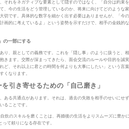
、それをネガティブな要素として隠すのではなく、「自分は約束
て、今の生活をどう管理しているのか、将来に向けてどのような
大切です。具体的な数字を細かく出す必要はありませんが、「今
計画的に考えているよ」という姿勢を示すだけで、相手の金銭的
」の一部にする
あり、親としての義務です。これを「隠し事」のように扱うと、
抱きます。交際が深まってきたら、面会交流のルールや目的を誠
れど、それ以上に君との時間を何よりも大事にしたい」という言
すくなります。
ーを引き寄せるための「自己磨き」
、ある共通点があります。それは、過去の失敗を相手のせいにせ
いることです。
事や自炊のスキルを磨くことは、再婚後の生活をよりスムーズに豊か
とって頼りになる存在です。