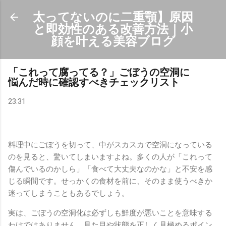
スキップしてメイン コンテンツに移動
太ってないのに二重顎】原因
と即効性のある改善方法｜小
顔を叶える美容ブログ
「これって腐ってる？」ごぼうの空洞に
悩んだ時に確認すべきチェックリスト
23:31
料理中にごぼうを切って、中がスカスカで空洞になっている
のを見ると、驚いてしまいますよね。多くの人が「これって
傷んでいるのかしら」「食べて大丈夫なのかな」と不安を感
じる瞬間です。せっかくの食材を前に、そのまま使うべきか
迷ってしまうこともあるでしょう。
実は、ごぼうの空洞化は必ずしも鮮度が悪いことを意味する
わけではありません。見た目や状態を正しく見極めるポイン