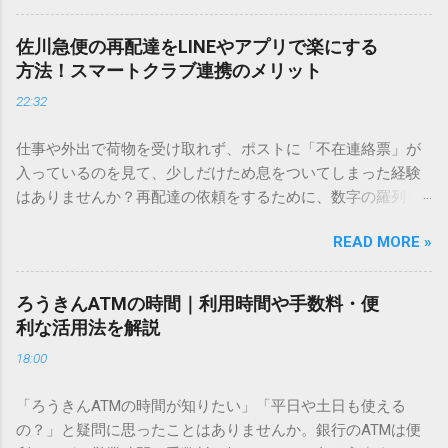
を使いますが、実はマウスで一画ずつ書くのは非効率です
し、似た漢字が多すぎて結局見つからないことも少なくあり
佐川急便の再配達をLINEやアプリで楽にする
ません。 そこで今回は、IMEパッドを使わずに、特定のコー
方法！スマートクラブ連携のメリット
ドを打ち込むだけで一瞬で旧字や外字、特殊記号を呼び出す
22:32
「文字コード入力」のテクニックを詳しく解説します。 この
方法をマスターすれば、もう難しい漢字の入力で手を止める
仕事や外出で荷物を受け取れず、ポストに「不在連絡票」が
必要はありません。 1. なぜ「変換」しても旧字・外字が出て
入っているのを見て、少しだけため息をついてしまった経験
こないのか？ そもそも、なぜ普通の変換で出てこない漢字が
はありませんか？再配達の依頼をするために、数字の羅列を
あるのでしょうか。その理由は、パソコンが文字を認識する
電話で打ち込んだり、ドライバーさんの手を煩わせてしまう
仕組みにあります。 日本のパソコンで一般的に使われる漢字
READ MORE »
ことに申し訳なさを感じたりすることもあるかもしれませ
は、JIS規格（日本産業規格）によって「第1水準」「第2水
ん。 「もっとスムーズに、自分のタイミングで受け取りた
準」といった形で整理されています。しかし、人名や地名に
い」 「わざわざ電話をかけずに、スマホ一つで完結させた
使われる非常に古い漢字（旧字）や、特定の組織だけで作ら
ろうきんATMの時間｜利用時間や手数料・便
い」 そんな願いを叶えてくれるのが、佐川急便の会員制サー
れた「外字」は、この一般的な変換リストに含まれていない
利な活用法を解説
ビス「スマートクラブ」と、LINEや公式アプリの連携です。
ことが多いのです。 そこで登場するのが「Unicode（ユニコ
18:00
これらを活用するだけで、再配達のストレスは驚くほど軽く
ード）」や「JISコード」といった 文字コード です。パソコ
なります。この記事では、忙しい毎日をサポートする便利な
ン上のすべての文字には、いわば「住所」のような番号が割
「ろうきんATMの時間が知りたい」「平日や土日も使える
受け取り術と、連携による具体的なメリットを徹底解説しま
り振られています。変換候補に出ない文字でも、この住所
の？」と疑問に思ったことはありませんか。銀行のATMは便
す。 佐川急便の再配達が劇的に変わる「スマートクラブ」と
（コード）を直接指定すれば、確実に呼び出すことができる