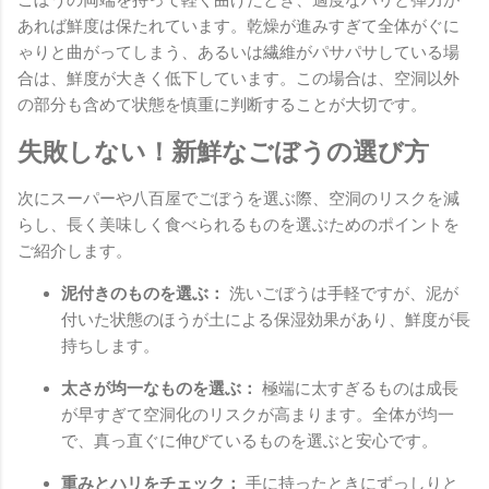
ごぼうの両端を持って軽く曲げたとき、適度なハリと弾力が
あれば鮮度は保たれています。乾燥が進みすぎて全体がぐに
ゃりと曲がってしまう、あるいは繊維がパサパサしている場
合は、鮮度が大きく低下しています。この場合は、空洞以外
の部分も含めて状態を慎重に判断することが大切です。
失敗しない！新鮮なごぼうの選び方
次にスーパーや八百屋でごぼうを選ぶ際、空洞のリスクを減
らし、長く美味しく食べられるものを選ぶためのポイントを
ご紹介します。
泥付きのものを選ぶ：
洗いごぼうは手軽ですが、泥が
付いた状態のほうが土による保湿効果があり、鮮度が長
持ちします。
太さが均一なものを選ぶ：
極端に太すぎるものは成長
が早すぎて空洞化のリスクが高まります。全体が均一
で、真っ直ぐに伸びているものを選ぶと安心です。
重みとハリをチェック：
手に持ったときにずっしりと