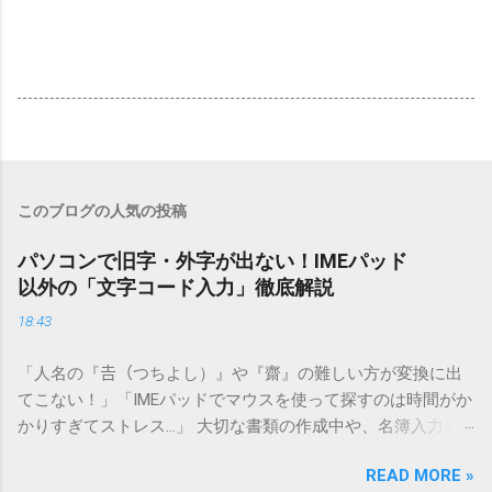
このブログの人気の投稿
パソコンで旧字・外字が出ない！IMEパッド
以外の「文字コード入力」徹底解説
18:43
「人名の『𠮷（つちよし）』や『齋』の難しい方が変換に出
てこない！」「IMEパッドでマウスを使って探すのは時間がか
かりすぎてストレス…」 大切な書類の作成中や、名簿入力を
しているときに、お目当ての漢字がサッと出てこないと焦っ
READ MORE »
てしまいますよね。多くの人が「IMEパッド（手書き入力）」