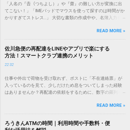
「人名の『𠮷（つちよし）』や『齋』の難しい方が変換に出
てこない！」「IMEパッドでマウスを使って探すのは時間がか
かりすぎてストレス…」 大切な書類の作成中や、名簿入力を
しているときに、お目当ての漢字がサッと出てこないと焦っ
READ MORE »
てしまいますよね。多くの人が「IMEパッド（手書き入力）」
を使いますが、実はマウスで一画ずつ書くのは非効率です
し、似た漢字が多すぎて結局見つからないことも少なくあり
佐川急便の再配達をLINEやアプリで楽にする
ません。 そこで今回は、IMEパッドを使わずに、特定のコー
方法！スマートクラブ連携のメリット
ドを打ち込むだけで一瞬で旧字や外字、特殊記号を呼び出す
22:32
「文字コード入力」のテクニックを詳しく解説します。 この
方法をマスターすれば、もう難しい漢字の入力で手を止める
仕事や外出で荷物を受け取れず、ポストに「不在連絡票」が
必要はありません。 1. なぜ「変換」しても旧字・外字が出て
入っているのを見て、少しだけため息をついてしまった経験
こないのか？ そもそも、なぜ普通の変換で出てこない漢字が
はありませんか？再配達の依頼をするために、数字の羅列を
あるのでしょうか。その理由は、パソコンが文字を認識する
電話で打ち込んだり、ドライバーさんの手を煩わせてしまう
仕組みにあります。 日本のパソコンで一般的に使われる漢字
READ MORE »
ことに申し訳なさを感じたりすることもあるかもしれませ
は、JIS規格（日本産業規格）によって「第1水準」「第2水
ん。 「もっとスムーズに、自分のタイミングで受け取りた
準」といった形で整理されています。しかし、人名や地名に
い」 「わざわざ電話をかけずに、スマホ一つで完結させた
使われる非常に古い漢字（旧字）や、特定の組織だけで作ら
ろうきんATMの時間｜利用時間や手数料・便
い」 そんな願いを叶えてくれるのが、佐川急便の会員制サー
れた「外字」は、この一般的な変換リストに含まれていない