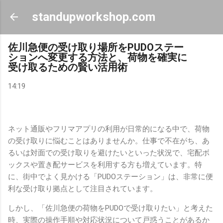
スキップしてメイン コンテンツに移動
standupworkshop.com
佐川急便の受け取り場所をPUDOステー
ションへ変更する方法と、荷物を確実に
受け取るための賢い活用術
14:19
ネット通販やフリマアプリの利用が日常的になる中で、荷物
の受け取りに悩むことはありませんか。仕事で不在がち、あ
るいは対面での受け取りを避けたいといった状況で、宅配ボ
ックスや置き配サービスを利用する方も増えています。特
に、街中でよく見かける「PUDOステーション」は、非常に便
利な受け取り拠点として注目されています。
しかし、「佐川急便の荷物をPUDOで受け取りたい」と考えた
時、実際の操作手順や対応状況について戸惑うことがあるか