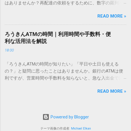
はありませんか？再配達の依頼をするために、数字の羅列を
あるのでしょうか。その理由は、パソコンが文字を認識する
電話で打ち込んだり、ドライバーさんの手を煩わせてしまう
仕組みにあります。 日本のパソコンで一般的に使われる漢字
READ MORE »
ことに申し訳なさを感じたりすることもあるかもしれませ
は、JIS規格（日本産業規格）によって「第1水準」「第2水
ん。 「もっとスムーズに、自分のタイミングで受け取りた
準」といった形で整理されています。しかし、人名や地名に
い」 「わざわざ電話をかけずに、スマホ一つで完結させた
使われる非常に古い漢字（旧字）や、特定の組織だけで作ら
ろうきんATMの時間｜利用時間や手数料・便
い」 そんな願いを叶えてくれるのが、佐川急便の会員制サー
れた「外字」は、この一般的な変換リストに含まれていない
利な活用法を解説
ビス「スマートクラブ」と、LINEや公式アプリの連携です。
ことが多いのです。 そこで登場するのが「Unicode（ユニコ
18:00
これらを活用するだけで、再配達のストレスは驚くほど軽く
ード）」や「JISコード」といった 文字コード です。パソコ
なります。この記事では、忙しい毎日をサポートする便利な
ン上のすべての文字には、いわば「住所」のような番号が割
「ろうきんATMの時間が知りたい」「平日や土日も使える
受け取り術と、連携による具体的なメリットを徹底解説しま
り振られています。変換候補に出ない文字でも、この住所
の？」と疑問に思ったことはありませんか。銀行のATMは便
す。 佐川急便の再配達が劇的に変わる「スマートクラブ」と
（コード）を直接指定すれば、確実に呼び出すことができる
利ですが、営業時間や手数料を知らないと、急な入出金で困
は？ まず押さえておきたいのが、佐川急便の個人向け無料会
のです。 2. Windows標準機能！文字コードで漢字を出す「16
ることもあります。この記事では、 ろうきん（労働金庫）の
員サービス「スマートクラブ」です。これは、荷物の配送状
進数入力」 最も汎用性が高く、特別なソフトも不要なのが
READ MORE »
ATM営業時間や利用の注意点、便利な活用法 を詳しく解説し
況をリアルタイムで管理するための基盤となるサービスで
「Unicode」を直接入力する方法です。Wordやメモ帳など、
ます。 1. ろうきんATMの基本営業時間 ろうきんATMは、利用
す。 以前はウェブサイトを開いてログインする手間がありま
多くのWindowsアプリケーションで使用できます。 具体的な
する場所によって時間が異なりますが、一般的には次の通り
したが、現在はLINEやアプリと紐付けることで、その利便性
手順（Unicode入力） 入力したい文字の「Unicode（例：
です。 1-1. 店舗内ATM 平日：9:00〜17:00 土曜・日曜・祝
が飛躍的に向上しています。登録を済ませておくだけで、荷
Powered by Blogger
20BB7）」を把握する。 入力モードを「半角」にする（※重
日：休止（※一部店舗では土曜日のみ利用可能） 店舗内ATM
物が発送された瞬間に通知が届き、不在になる前にあらかじ
要）。 **「20BB7」**と入力する。 直後にキーボードの**
は、銀行窓口と同じ営業時間で利用でき、 窓口での対応も可
テーマ画像の作成者:
Michael Elkan
め配達時間を変更するといった先回りの対応が可能になりま