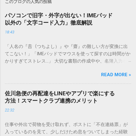
このブログの人気の投稿
パソコンで旧字・外字が出ない！IMEパッド
以外の「文字コード入力」徹底解説
18:43
「人名の『𠮷（つちよし）』や『齋』の難しい方が変換に出
てこない！」「IMEパッドでマウスを使って探すのは時間がか
かりすぎてストレス…」 大切な書類の作成中や、名簿入力を
しているときに、お目当ての漢字がサッと出てこないと焦っ
READ MORE »
てしまいますよね。多くの人が「IMEパッド（手書き入力）」
を使いますが、実はマウスで一画ずつ書くのは非効率です
し、似た漢字が多すぎて結局見つからないことも少なくあり
佐川急便の再配達をLINEやアプリで楽にする
ません。 そこで今回は、IMEパッドを使わずに、特定のコー
方法！スマートクラブ連携のメリット
ドを打ち込むだけで一瞬で旧字や外字、特殊記号を呼び出す
22:32
「文字コード入力」のテクニックを詳しく解説します。 この
方法をマスターすれば、もう難しい漢字の入力で手を止める
仕事や外出で荷物を受け取れず、ポストに「不在連絡票」が
必要はありません。 1. なぜ「変換」しても旧字・外字が出て
入っているのを見て、少しだけため息をついてしまった経験
こないのか？ そもそも、なぜ普通の変換で出てこない漢字が