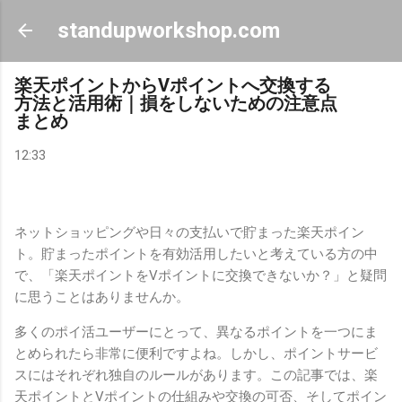
スキップしてメイン コンテンツに移動
standupworkshop.com
楽天ポイントからVポイントへ交換する
方法と活用術｜損をしないための注意点
まとめ
12:33
ネットショッピングや日々の支払いで貯まった楽天ポイン
ト。貯まったポイントを有効活用したいと考えている方の中
で、「楽天ポイントをVポイントに交換できないか？」と疑問
に思うことはありませんか。
多くのポイ活ユーザーにとって、異なるポイントを一つにま
とめられたら非常に便利ですよね。しかし、ポイントサービ
スにはそれぞれ独自のルールがあります。この記事では、楽
天ポイントとVポイントの仕組みや交換の可否、そしてポイン