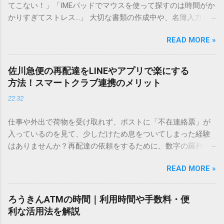
てこない！」「IMEパッドでマウスを使って探すのは時間がか
かりすぎてストレス…」 大切な書類の作成中や、名簿入力を
しているときに、お目当ての漢字がサッと出てこないと焦っ
READ MORE »
てしまいますよね。多くの人が「IMEパッド（手書き入力）」
を使いますが、実はマウスで一画ずつ書くのは非効率です
し、似た漢字が多すぎて結局見つからないことも少なくあり
佐川急便の再配達をLINEやアプリで楽にする
ません。 そこで今回は、IMEパッドを使わずに、特定のコー
方法！スマートクラブ連携のメリット
ドを打ち込むだけで一瞬で旧字や外字、特殊記号を呼び出す
22:32
「文字コード入力」のテクニックを詳しく解説します。 この
方法をマスターすれば、もう難しい漢字の入力で手を止める
仕事や外出で荷物を受け取れず、ポストに「不在連絡票」が
必要はありません。 1. なぜ「変換」しても旧字・外字が出て
入っているのを見て、少しだけため息をついてしまった経験
こないのか？ そもそも、なぜ普通の変換で出てこない漢字が
はありませんか？再配達の依頼をするために、数字の羅列を
あるのでしょうか。その理由は、パソコンが文字を認識する
電話で打ち込んだり、ドライバーさんの手を煩わせてしまう
仕組みにあります。 日本のパソコンで一般的に使われる漢字
READ MORE »
ことに申し訳なさを感じたりすることもあるかもしれませ
は、JIS規格（日本産業規格）によって「第1水準」「第2水
ん。 「もっとスムーズに、自分のタイミングで受け取りた
準」といった形で整理されています。しかし、人名や地名に
い」 「わざわざ電話をかけずに、スマホ一つで完結させた
使われる非常に古い漢字（旧字）や、特定の組織だけで作ら
ろうきんATMの時間｜利用時間や手数料・便
い」 そんな願いを叶えてくれるのが、佐川急便の会員制サー
れた「外字」は、この一般的な変換リストに含まれていない
利な活用法を解説
ビス「スマートクラブ」と、LINEや公式アプリの連携です。
ことが多いのです。 そこで登場するのが「Unicode（ユニコ