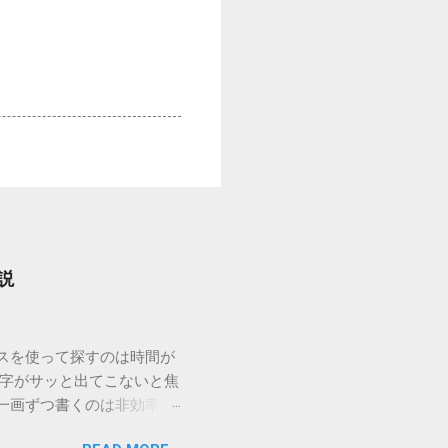
説
ウスを使って探すのは時間が
漢字がサッと出てこないと焦
一画ずつ書くのは非効率で
パッドを使わずに、特定のコ