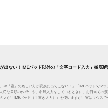
が出ない！IMEパッド以外の「文字コード入力」徹底解
）』や『齋』の難しい方が変換に出てこない！」「IMEパッドでマ
 大切な書類の作成中や、名簿入力をしているときに、お目当ての
の人が「IMEパッド（手書き入力）」を使いますが、実はマウスで
結局見つからないことも少なくありません。 そこで今回は、IME