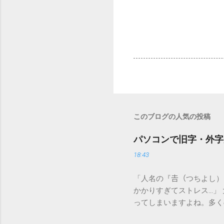
このブログの人気の投稿
パソコンで旧字・外字
18:43
「人名の『𠮷（つちよし
かかりすぎてストレス…」
ってしまいますよね。多く
すし、似た漢字が多すぎて