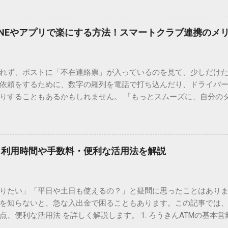
で旧字や外字、特殊記号を呼び出す「文字コード入力」のテクニ
、もう難しい漢字の入力で手を止める必要はありません。 1. なぜ
そも、なぜ普通の変換で出てこない漢字があるのでしょうか。その
INEやアプリで楽にする方法！スマートクラブ連携のメ
。 日本のパソコンで一般的に使われる漢字は、JIS規格（日本産業
形で整理されています。しかし、人名や地名に使われる非常に古い
は、この一般的な変換リストに含まれていないことが多いのです。
れず、ポストに「不在連絡票」が入っているのを見て、少しだけ
ド）」や「JISコード」といった 文字コード です。パソコン上のすべ
依頼をするために、数字の羅列を電話で打ち込んだり、ドライバ
られています。変換候補に出ない文字でも、この住所（コード）
りすることもあるかもしれません。 「もっとスムーズに、自分の
 2. Windows標準機能！文字コードで漢字を出す「16進数入力
けずに、スマホ一つで完結させたい」 そんな願いを叶えてくれるの
code」を直接入力する方法です。Wordやメモ帳など、多くのWind
、LINEや公式アプリの連携です。これらを活用するだけで、再配
nicode入力） 入力したい文字の「Unicode（例：20BB7）」
忙しい毎日をサポートする便利な受け取り術と、連携による具体
20BB7」**と入力する。 直後にキーボードの**[Alt]キーを押しな
劇的に変わる「スマートクラブ」とは？ まず押さえておきたいのが
漢字（例：𠮷）に変換されます。 注記： この方法は、特にMicros
｜利用時間や手数料・便利な活用法を解説
ラブ」です。これは、荷物の配送状況をリアルタイムで管理する
と打ってA...
を開いてログインする手間がありましたが、現在はLINEやアプリと
す。登録を済ませておくだけで、荷物が発送された瞬間に通知が
知りたい」「平日や土日も使えるの？」と疑問に思ったことはありま
いった先回りの対応が可能になります。 LINE連携で「不在連絡票
を知らないと、急な入出金で困ることもあります。この記事では、
るコミュニケーションアプリ「LINE」を佐川急便と連携させると
点、便利な活用法 を詳しく解説します。 1. ろうきんATMの基本営
からワンタップで依頼 不在連絡票に記載されたQRコードを読み取る
りますが、一般的には次の通りです。 1-1. 店舗内ATM 平日：9:0