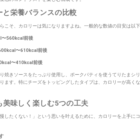
ーと栄養バランスの比較
らこそ、カロリーは気になりますよね。一般的な数値の目安は以
〜560kcal前後
kcal〜610kcal前後
cal〜410kcal前後
り焼きソースをたっぷり使用し、ポークパティを使うてりたまシ
ります。特にチーズをトッピングしたタイプは、カロリーが高く
も美味しく楽しむ5つの工夫
慢したくない！」という思いを叶えるために、カロリーを上手に
す