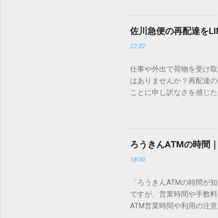
ードを打ち込むだけで一瞬
この方法をマスターすれば
が出てこないのか？ そも
佐川急便の再配達をL
認識する仕組みにあります
22:32
準」「第2水準」といった
織だけで作られた「外字」
仕事や外出で荷物を受け取
「Unicode（ユニコー
はありませんか？再配達の
所」のような番号が割り振
ことに申し訳なさを感じた
び出すことができるのです。
い」 「わざわざ電話をか
ソフトも不要なのが「Uni
ビス「スマートクラブ」と
できます。 具体的な手順（U
なります。この記事では、
角」にする（※重要）。 **「
す。 佐川急便の再配達が
力した数字が、一瞬で対応する
ろうきんATMの時間
会員サービス「スマートク
です。Word上で「20BB7」
18:00
す。 以前はウェブサイト
性が飛躍的に向上していま
「ろうきんATMの時間が
じめ配達時間を変更すると
ですが、営業時間や手数料
本国内で最も利用されてい
ATM営業時間や利用の注意
します。 1. トーク画面
用する場所によって時間が異な