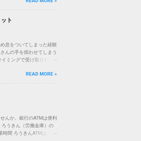
READ MORE »
ックを詳しく解説します。
「変換」しても旧字・外字
理由は、パソコンが文字を
リット
規格）によって「第1水
漢字（旧字）や、特定の組
 そこで登場するのが
ため息をついてしまった経験
ての文字には、いわば「住
ーさんの手を煩わせてしまう
を直接指定すれば、確実に呼
タイミングで受け取りた
」 最も汎用性が高く、特別な
が、佐川急便の会員制サー
owsアプリケーションで使用
READ MORE »
達のストレスは驚くほど軽く
を把握する。 入力モードを「半
的なメリットを徹底解説しま
がら[X]キー**を押す。 入
、佐川急便の個人向け無料
oft Wordで非常に強力
ための基盤となるサービスで
紐付けることで、その利便
届き、不在になる前にあらか
せんか。銀行のATMは便利
」とおさらばできる理由 日
 ろうきん（労働金庫）の
、荷物の受け取り体験が一変
業時間 ろうきんATMは、利
手間すら、過去のものになり
0〜17:00 土曜・日曜・祝