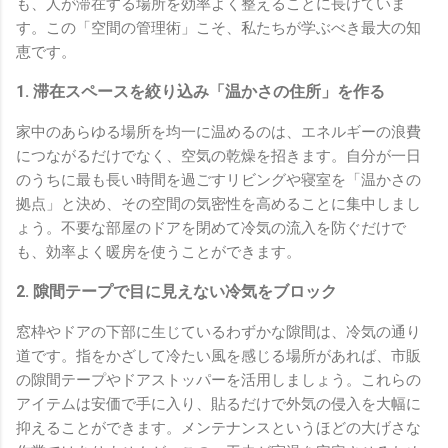
も、人が滞在する場所を効率よく整えることに長けていま
す。この「空間の管理術」こそ、私たちが学ぶべき最大の知
恵です。
1. 滞在スペースを絞り込み「温かさの住所」を作る
家中のあらゆる場所を均一に温めるのは、エネルギーの浪費
につながるだけでなく、空気の乾燥を招きます。自分が一日
のうちに最も長い時間を過ごすリビングや寝室を「温かさの
拠点」と決め、その空間の気密性を高めることに集中しまし
ょう。不要な部屋のドアを閉めて冷気の流入を防ぐだけで
も、効率よく暖房を使うことができます。
2. 隙間テープで目に見えない冷気をブロック
窓枠やドアの下部に生じているわずかな隙間は、冷気の通り
道です。指をかざして冷たい風を感じる場所があれば、市販
の隙間テープやドアストッパーを活用しましょう。これらの
アイテムは安価で手に入り、貼るだけで外気の侵入を大幅に
抑えることができます。メンテナンスというほどの大げさな