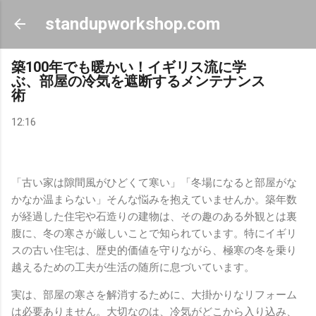
スキップしてメイン コンテンツに移動
standupworkshop.com
築100年でも暖かい！イギリス流に学
ぶ、部屋の冷気を遮断するメンテナンス
術
12:16
「古い家は隙間風がひどくて寒い」「冬場になると部屋がな
かなか温まらない」そんな悩みを抱えていませんか。築年数
が経過した住宅や石造りの建物は、その趣のある外観とは裏
腹に、冬の寒さが厳しいことで知られています。特にイギリ
スの古い住宅は、歴史的価値を守りながら、極寒の冬を乗り
越えるための工夫が生活の随所に息づいています。
実は、部屋の寒さを解消するために、大掛かりなリフォーム
は必要ありません。大切なのは、冷気がどこから入り込み、