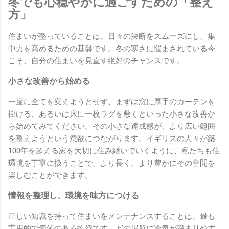
冬でも心穏やかに過ごすための「整え
方」
住まいが整っていることは、日々の決断をスムーズにし、集
中力を高めるための基盤です。冬の寒さに悩まされている今
こそ、自分の住まいを見直す絶好のチャンスです。
小さな改善から始める
一度に全てを変えようとせず、まずは窓に厚手のカーテンを
掛ける、あるいは床に一枚ラグを敷くといった小さな改善か
ら始めてみてください。その小さな達成感が、より広い範囲
を整えようという意欲につながります。イギリスの人々が築
100年を超える家を大切に住み継いでいくように、私たちも住
環境を丁寧に扱うことで、より長く、より豊かにその空間を
楽しむことができます。
情報を整理し、環境を味方につける
正しい知識を持って住まいをメンテナンスすることは、最も
実用的で価値のある投資です。どの場所に冷気が溜まりやす