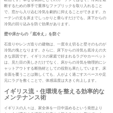
断するための厚手で重厚なファブリックを取り入れること
で、窓から入り込む冷気を劇的に抑えることができます。カ
ーテンの丈を床までしっかりと垂らすだけでも、床下からの
冷気の回り込みを防ぐ効果があります。
壁や床からの「底冷え」を防ぐ
石造りやレンガ造りの建物は、一度冷え切ると壁そのものが
冷気の塊となります。さらに、床下からの冷気も底冷えの大
きな原因です。イギリスの家庭で好まれるラグやカーペット
は、見た目の美しさだけでなく、床からの冷気を物理的にシ
ャットアウトする断熱材としての役割も果たしています。床
全面を覆うことは難しくても、人がよく過ごすスペースや足
元にラグを敷くことで、体感温度は大きく向上します。
イギリス流・住環境を整える効率的な
メンテナンス術
イギリスの人々は、家全体を一日中温めるという発想より