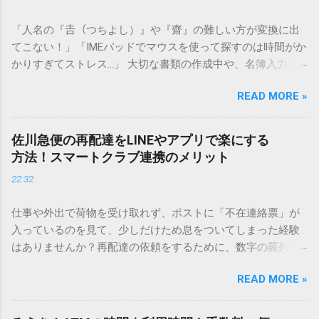
「人名の『𠮷（つちよし）』や『齋』の難しい方が変換に出
てこない！」「IMEパッドでマウスを使って探すのは時間がか
かりすぎてストレス…」 大切な書類の作成中や、名簿入力を
しているときに、お目当ての漢字がサッと出てこないと焦っ
READ MORE »
てしまいますよね。多くの人が「IMEパッド（手書き入力）」
を使いますが、実はマウスで一画ずつ書くのは非効率です
し、似た漢字が多すぎて結局見つからないことも少なくあり
佐川急便の再配達をLINEやアプリで楽にする
ません。 そこで今回は、IMEパッドを使わずに、特定のコー
方法！スマートクラブ連携のメリット
ドを打ち込むだけで一瞬で旧字や外字、特殊記号を呼び出す
22:32
「文字コード入力」のテクニックを詳しく解説します。 この
方法をマスターすれば、もう難しい漢字の入力で手を止める
仕事や外出で荷物を受け取れず、ポストに「不在連絡票」が
必要はありません。 1. なぜ「変換」しても旧字・外字が出て
入っているのを見て、少しだけため息をついてしまった経験
こないのか？ そもそも、なぜ普通の変換で出てこない漢字が
はありませんか？再配達の依頼をするために、数字の羅列を
あるのでしょうか。その理由は、パソコンが文字を認識する
電話で打ち込んだり、ドライバーさんの手を煩わせてしまう
仕組みにあります。 日本のパソコンで一般的に使われる漢字
READ MORE »
ことに申し訳なさを感じたりすることもあるかもしれませ
は、JIS規格（日本産業規格）によって「第1水準」「第2水
ん。 「もっとスムーズに、自分のタイミングで受け取りた
準」といった形で整理されています。しかし、人名や地名に
い」 「わざわざ電話をかけずに、スマホ一つで完結させた