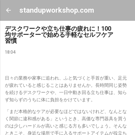
スキップしてメイン コンテンツに移動
standupworkshop.com
デスクワークや立ち仕事の疲れに！100
均サポーターで始める手軽なセルフケア
習慣
18:04
日々の業務や家事に追われ、ふと気づくと手首が重い、足元
が疲れていると感じることはありませんか。長時間同じ姿勢
を続けるデスクワークや、一日中動き回る立ち仕事は、知ら
ず知らずのうちに体に負担をかけています。
「まだ本格的なケアが必要なほどではないけれど、なんとな
く関節に違和感がある」というとき、高価な専門器具を買う
のは少しハードルが高いと感じる方も多いでしょう。そんな
ときこそ、身近な場所で手に入るサポートアイテムが役立ち