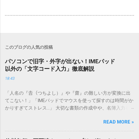
このブログの人気の投稿
パソコンで旧字・外字が出ない！IMEパッド
以外の「文字コード入力」徹底解説
18:43
「人名の『𠮷（つちよし）』や『齋』の難しい方が変換に出
てこない！」「IMEパッドでマウスを使って探すのは時間がか
かりすぎてストレス…」 大切な書類の作成中や、名簿入力を
しているときに、お目当ての漢字がサッと出てこないと焦っ
READ MORE »
てしまいますよね。多くの人が「IMEパッド（手書き入力）」
を使いますが、実はマウスで一画ずつ書くのは非効率です
し、似た漢字が多すぎて結局見つからないことも少なくあり