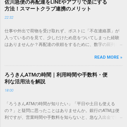
佐川急便の再配達をLINEやアプリで楽にする
ません。 そこで今回は、IMEパッドを使わずに、特定のコー
方法！スマートクラブ連携のメリット
ドを打ち込むだけで一瞬で旧字や外字、特殊記号を呼び出す
22:32
「文字コード入力」のテクニックを詳しく解説します。 この
方法をマスターすれば、もう難しい漢字の入力で手を止める
仕事や外出で荷物を受け取れず、ポストに「不在連絡票」が
必要はありません。 1. なぜ「変換」しても旧字・外字が出て
入っているのを見て、少しだけため息をついてしまった経験
こないのか？ そもそも、なぜ普通の変換で出てこない漢字が
はありませんか？再配達の依頼をするために、数字の羅列を
あるのでしょうか。その理由は、パソコンが文字を認識する
電話で打ち込んだり、ドライバーさんの手を煩わせてしまう
仕組みにあります。 日本のパソコンで一般的に使われる漢字
READ MORE »
ことに申し訳なさを感じたりすることもあるかもしれませ
は、JIS規格（日本産業規格）によって「第1水準」「第2水
ん。 「もっとスムーズに、自分のタイミングで受け取りた
準」といった形で整理されています。しかし、人名や地名に
い」 「わざわざ電話をかけずに、スマホ一つで完結させた
使われる非常に古い漢字（旧字）や、特定の組織だけで作ら
ろうきんATMの時間｜利用時間や手数料・便
い」 そんな願いを叶えてくれるのが、佐川急便の会員制サー
れた「外字」は、この一般的な変換リストに含まれていない
利な活用法を解説
ビス「スマートクラブ」と、LINEや公式アプリの連携です。
ことが多いのです。 そこで登場するのが「Unicode（ユニコ
18:00
これらを活用するだけで、再配達のストレスは驚くほど軽く
ード）」や「JISコード」といった 文字コード です。パソコ
なります。この記事では、忙しい毎日をサポートする便利な
ン上のすべての文字には、いわば「住所」のような番号が割
「ろうきんATMの時間が知りたい」「平日や土日も使える
受け取り術と、連携による具体的なメリットを徹底解説しま
り振られています。変換候補に出ない文字でも、この住所
の？」と疑問に思ったことはありませんか。銀行のATMは便
す。 佐川急便の再配達が劇的に変わる「スマートクラブ」と
（コード）を直接指定すれば、確実に呼び出すことができる
利ですが、営業時間や手数料を知らないと、急な入出金で困
は？ まず押さえておきたいのが、佐川急便の個人向け無料会
のです。 2. Windows標準機能！文字コードで漢字を出す「16
ることもあります。この記事では、 ろうきん（労働金庫）の
員サービス「スマートクラブ」です。これは、荷物の配送状