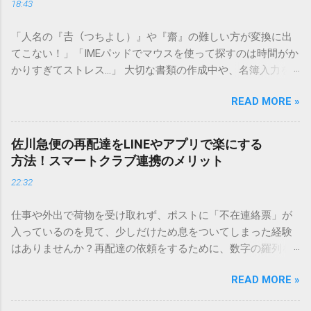
18:43
「人名の『𠮷（つちよし）』や『齋』の難しい方が変換に出
てこない！」「IMEパッドでマウスを使って探すのは時間がか
かりすぎてストレス…」 大切な書類の作成中や、名簿入力を
しているときに、お目当ての漢字がサッと出てこないと焦っ
READ MORE »
てしまいますよね。多くの人が「IMEパッド（手書き入力）」
を使いますが、実はマウスで一画ずつ書くのは非効率です
し、似た漢字が多すぎて結局見つからないことも少なくあり
佐川急便の再配達をLINEやアプリで楽にする
ません。 そこで今回は、IMEパッドを使わずに、特定のコー
方法！スマートクラブ連携のメリット
ドを打ち込むだけで一瞬で旧字や外字、特殊記号を呼び出す
22:32
「文字コード入力」のテクニックを詳しく解説します。 この
方法をマスターすれば、もう難しい漢字の入力で手を止める
仕事や外出で荷物を受け取れず、ポストに「不在連絡票」が
必要はありません。 1. なぜ「変換」しても旧字・外字が出て
入っているのを見て、少しだけため息をついてしまった経験
こないのか？ そもそも、なぜ普通の変換で出てこない漢字が
はありませんか？再配達の依頼をするために、数字の羅列を
あるのでしょうか。その理由は、パソコンが文字を認識する
電話で打ち込んだり、ドライバーさんの手を煩わせてしまう
仕組みにあります。 日本のパソコンで一般的に使われる漢字
READ MORE »
ことに申し訳なさを感じたりすることもあるかもしれませ
は、JIS規格（日本産業規格）によって「第1水準」「第2水
ん。 「もっとスムーズに、自分のタイミングで受け取りた
準」といった形で整理されています。しかし、人名や地名に