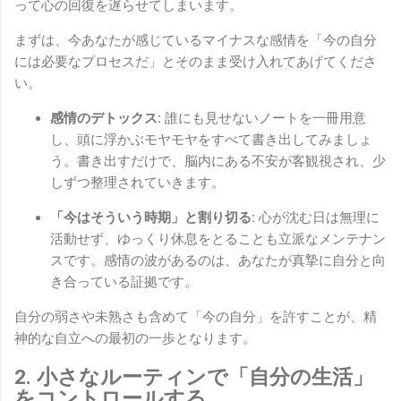
って心の回復を遅らせてしまいます。
まずは、今あなたが感じているマイナスな感情を「今の自分
には必要なプロセスだ」とそのまま受け入れてあげてくださ
い。
感情のデトックス:
誰にも見せないノートを一冊用意
し、頭に浮かぶモヤモヤをすべて書き出してみましょ
う。書き出すだけで、脳内にある不安が客観視され、少
しずつ整理されていきます。
「今はそういう時期」と割り切る:
心が沈む日は無理に
活動せず、ゆっくり休息をとることも立派なメンテナン
スです。感情の波があるのは、あなたが真摯に自分と向
き合っている証拠です。
自分の弱さや未熟さも含めて「今の自分」を許すことが、精
神的な自立への最初の一歩となります。
2. 小さなルーティンで「自分の生活」
をコントロールする