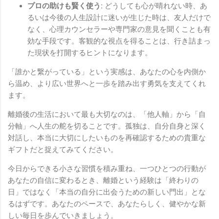
プロの助けも賢く使う:
どうしても心が晴れない時、あ
るいは今後の人生設計に迷いが生じた時は、友人だけで
なく、心理カウンセラーや専門家の意見を聞くことも有
効な手段です。客観的な視点を得ることは、行き詰まっ
た現状を打開するヒントになります。
「誰かと繋がっている」という実感は、あなたの心を内側か
ら温め、より広い世界へと一歩を踏み出す勇気を支えてくれ
ます。
離婚後の生活において最も大切なのは、「他人軸」から「自
分軸」へ人生の舵を切ることです。孤独は、自分自身と深く
対話し、本当に大切にしたいものを再確認するための貴重な
ギフトだと捉えてみてください。
今日からできる小さな習慣を積み重ね、一つひとつの行動が
あなたの自信に変わるとき、離婚という経験は「終わりの
日」ではなく「本当の自分に出会うための新しい門出」とな
るはずです。あなたのペースで、あなたらしく、健やかな新
しい毎日を歩んでいきましょう。