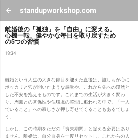
スキップしてメイン コンテンツに移動
standupworkshop.com
離婚後の「孤独」を「自由」に変える。
心機一転、健やかな毎日を取り戻すため
の5つの習慣
18:34
離婚という人生の大きな節目を迎えた直後は、誰しもが心に
ポッカリと穴が開いたような感覚や、これから先への漠然と
した不安を抱えるものです。これまでの生活が大きく変わ
り、周囲との関係性や住環境の整理に追われる中で、「一人
でいること」への寂しさが押し寄せてくることもあるでしょ
う。
しかし、この時期をただの「喪失期間」と捉える必要はあり
ません。離婚は、自分自身を一度リセットし、これからの人