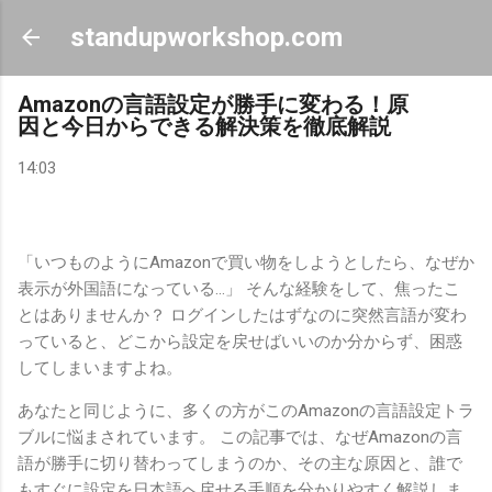
スキップしてメイン コンテンツに移動
standupworkshop.com
Amazonの言語設定が勝手に変わる！原
因と今日からできる解決策を徹底解説
14:03
「いつものようにAmazonで買い物をしようとしたら、なぜか
表示が外国語になっている…」 そんな経験をして、焦ったこ
とはありませんか？ ログインしたはずなのに突然言語が変わ
っていると、どこから設定を戻せばいいのか分からず、困惑
してしまいますよね。
あなたと同じように、多くの方がこのAmazonの言語設定トラ
ブルに悩まされています。 この記事では、なぜAmazonの言
語が勝手に切り替わってしまうのか、その主な原因と、誰で
もすぐに設定を日本語へ戻せる手順を分かりやすく解説しま