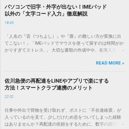
パソコンで旧字・外字が出ない！IMEパッド
以外の「文字コード入力」徹底解説
18:43
「人名の『𠮷（つちよし）』や『齋』の難しい方が変換に出
てこない！」「IMEパッドでマウスを使って探すのは時間がか
かりすぎてストレス…」 大切な書類の作成中や、名簿入力を
しているときに、お目当ての漢字がサッと出てこないと焦っ
READ MORE »
てしまいますよね。多くの人が「IMEパッド（手書き入力）」
を使いますが、実はマウスで一画ずつ書くのは非効率です
し、似た漢字が多すぎて結局見つからないことも少なくあり
佐川急便の再配達をLINEやアプリで楽にする
ません。 そこで今回は、IMEパッドを使わずに、特定のコー
方法！スマートクラブ連携のメリット
ドを打ち込むだけで一瞬で旧字や外字、特殊記号を呼び出す
22:32
「文字コード入力」のテクニックを詳しく解説します。 この
方法をマスターすれば、もう難しい漢字の入力で手を止める
仕事や外出で荷物を受け取れず、ポストに「不在連絡票」が
必要はありません。 1. なぜ「変換」しても旧字・外字が出て
入っているのを見て、少しだけため息をついてしまった経験
こないのか？ そもそも、なぜ普通の変換で出てこない漢字が
はありませんか？再配達の依頼をするために、数字の羅列を
あるのでしょうか。その理由は、パソコンが文字を認識する