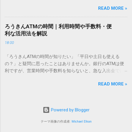
電話で打ち込んだり、ドライバーさんの手を煩わせてしまう
仕組みにあります。 日本のパソコンで一般的に使われる漢字
READ MORE »
ことに申し訳なさを感じたりすることもあるかもしれませ
は、JIS規格（日本産業規格）によって「第1水準」「第2水
ん。 「もっとスムーズに、自分のタイミングで受け取りた
準」といった形で整理されています。しかし、人名や地名に
い」 「わざわざ電話をかけずに、スマホ一つで完結させた
使われる非常に古い漢字（旧字）や、特定の組織だけで作ら
ろうきんATMの時間｜利用時間や手数料・便
い」 そんな願いを叶えてくれるのが、佐川急便の会員制サー
れた「外字」は、この一般的な変換リストに含まれていない
利な活用法を解説
ビス「スマートクラブ」と、LINEや公式アプリの連携です。
ことが多いのです。 そこで登場するのが「Unicode（ユニコ
18:00
これらを活用するだけで、再配達のストレスは驚くほど軽く
ード）」や「JISコード」といった 文字コード です。パソコ
なります。この記事では、忙しい毎日をサポートする便利な
ン上のすべての文字には、いわば「住所」のような番号が割
「ろうきんATMの時間が知りたい」「平日や土日も使える
受け取り術と、連携による具体的なメリットを徹底解説しま
り振られています。変換候補に出ない文字でも、この住所
の？」と疑問に思ったことはありませんか。銀行のATMは便
す。 佐川急便の再配達が劇的に変わる「スマートクラブ」と
（コード）を直接指定すれば、確実に呼び出すことができる
利ですが、営業時間や手数料を知らないと、急な入出金で困
は？ まず押さえておきたいのが、佐川急便の個人向け無料会
のです。 2. Windows標準機能！文字コードで漢字を出す「16
ることもあります。この記事では、 ろうきん（労働金庫）の
員サービス「スマートクラブ」です。これは、荷物の配送状
進数入力」 最も汎用性が高く、特別なソフトも不要なのが
READ MORE »
ATM営業時間や利用の注意点、便利な活用法 を詳しく解説し
況をリアルタイムで管理するための基盤となるサービスで
「Unicode」を直接入力する方法です。Wordやメモ帳など、
ます。 1. ろうきんATMの基本営業時間 ろうきんATMは、利用
す。 以前はウェブサイトを開いてログインする手間がありま
多くのWindowsアプリケーションで使用できます。 具体的な
する場所によって時間が異なりますが、一般的には次の通り
したが、現在はLINEやアプリと紐付けることで、その利便性
手順（Unicode入力） 入力したい文字の「Unicode（例：
です。 1-1. 店舗内ATM 平日：9:00〜17:00 土曜・日曜・祝
が飛躍的に向上しています。登録を済ませておくだけで、荷
Powered by Blogger
20BB7）」を把握する。 入力モードを「半角」にする（※重
日：休止（※一部店舗では土曜日のみ利用可能） 店舗内ATM
物が発送された瞬間に通知が届き、不在になる前にあらかじ
要）。 **「20BB7」**と入力する。 直後にキーボードの**
は、銀行窓口と同じ営業時間で利用でき、 窓口での対応も可
め配達時間を変更するといった先回りの対応が可能になりま
テーマ画像の作成者:
Michael Elkan
[Alt]キーを押しながら[X]キー**を押す。 入力した数字が、一
能 です。 1-2. ローソン・セブン銀行など提携ATM 平日：
す。 LINE連携で「不在連絡票」とおさらばできる理由 日本国
瞬で対応する漢字（例：𠮷）に変換されます。 注記： この方