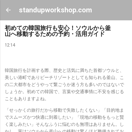
スキップしてメイン コンテンツに移動
standupworkshop.com
初めての韓国旅行も安心！ソウルから釜
山へ移動するための予約・活用ガイド
12:14
韓国旅行を計画する際、歴史と活気に満ちた首都ソウルと、
美しい港町でありビーチリゾートとしても知られる釜山、こ
の二大都市をどうやって繋ごうか迷う方も多いのではないで
しょうか。初めての韓国で、言葉や交通事情に不安を感じる
こともありますよね。
「せっかくの旅行だから移動で失敗したくない」「目的地ま
でスムーズかつ快適に到着したい」「現地の移動をもっと賢
く楽しみたい」そんなふうに悩むのも無理はありません。し
かし、実はソウルから釜山への移動は驚くほど整備されてお