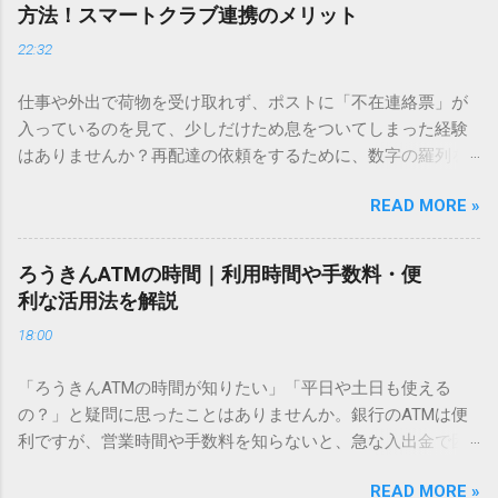
ません。 そこで今回は、IMEパッドを使わずに、特定のコー
方法！スマートクラブ連携のメリット
ドを打ち込むだけで一瞬で旧字や外字、特殊記号を呼び出す
22:32
「文字コード入力」のテクニックを詳しく解説します。 この
方法をマスターすれば、もう難しい漢字の入力で手を止める
仕事や外出で荷物を受け取れず、ポストに「不在連絡票」が
必要はありません。 1. なぜ「変換」しても旧字・外字が出て
入っているのを見て、少しだけため息をついてしまった経験
こないのか？ そもそも、なぜ普通の変換で出てこない漢字が
はありませんか？再配達の依頼をするために、数字の羅列を
あるのでしょうか。その理由は、パソコンが文字を認識する
電話で打ち込んだり、ドライバーさんの手を煩わせてしまう
仕組みにあります。 日本のパソコンで一般的に使われる漢字
READ MORE »
ことに申し訳なさを感じたりすることもあるかもしれませ
は、JIS規格（日本産業規格）によって「第1水準」「第2水
ん。 「もっとスムーズに、自分のタイミングで受け取りた
準」といった形で整理されています。しかし、人名や地名に
い」 「わざわざ電話をかけずに、スマホ一つで完結させた
使われる非常に古い漢字（旧字）や、特定の組織だけで作ら
ろうきんATMの時間｜利用時間や手数料・便
い」 そんな願いを叶えてくれるのが、佐川急便の会員制サー
れた「外字」は、この一般的な変換リストに含まれていない
利な活用法を解説
ビス「スマートクラブ」と、LINEや公式アプリの連携です。
ことが多いのです。 そこで登場するのが「Unicode（ユニコ
18:00
これらを活用するだけで、再配達のストレスは驚くほど軽く
ード）」や「JISコード」といった 文字コード です。パソコ
なります。この記事では、忙しい毎日をサポートする便利な
ン上のすべての文字には、いわば「住所」のような番号が割
「ろうきんATMの時間が知りたい」「平日や土日も使える
受け取り術と、連携による具体的なメリットを徹底解説しま
り振られています。変換候補に出ない文字でも、この住所
の？」と疑問に思ったことはありませんか。銀行のATMは便
す。 佐川急便の再配達が劇的に変わる「スマートクラブ」と
（コード）を直接指定すれば、確実に呼び出すことができる
利ですが、営業時間や手数料を知らないと、急な入出金で困
は？ まず押さえておきたいのが、佐川急便の個人向け無料会
のです。 2. Windows標準機能！文字コードで漢字を出す「16
ることもあります。この記事では、 ろうきん（労働金庫）の
員サービス「スマートクラブ」です。これは、荷物の配送状
進数入力」 最も汎用性が高く、特別なソフトも不要なのが
READ MORE »
ATM営業時間や利用の注意点、便利な活用法 を詳しく解説し