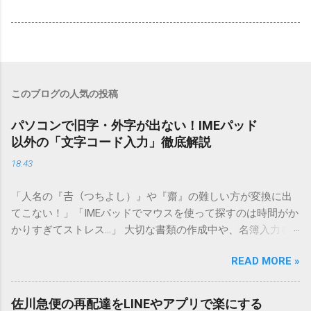
このブログの人気の投稿
パソコンで旧字・外字が出ない！IMEパッド
以外の「文字コード入力」徹底解説
18:43
「人名の『𠮷（つちよし）』や『齋』の難しい方が変換に出
てこない！」「IMEパッドでマウスを使って探すのは時間がか
かりすぎてストレス…」 大切な書類の作成中や、名簿入力を
しているときに、お目当ての漢字がサッと出てこないと焦っ
READ MORE »
てしまいますよね。多くの人が「IMEパッド（手書き入力）」
を使いますが、実はマウスで一画ずつ書くのは非効率です
し、似た漢字が多すぎて結局見つからないことも少なくあり
佐川急便の再配達をLINEやアプリで楽にする