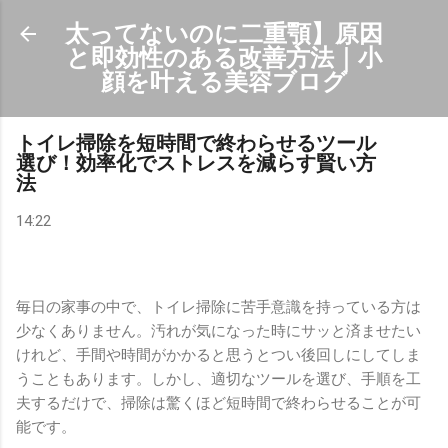
スキップしてメイン コンテンツに移動
太ってないのに二重顎】原因
と即効性のある改善方法｜小
顔を叶える美容ブログ
トイレ掃除を短時間で終わらせるツール
選び！効率化でストレスを減らす賢い方
法
14:22
毎日の家事の中で、トイレ掃除に苦手意識を持っている方は
少なくありません。汚れが気になった時にサッと済ませたい
けれど、手間や時間がかかると思うとつい後回しにしてしま
うこともあります。しかし、適切なツールを選び、手順を工
夫するだけで、掃除は驚くほど短時間で終わらせることが可
能です。