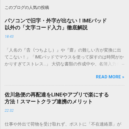
このブログの人気の投稿
パソコンで旧字・外字が出ない！IMEパッド
以外の「文字コード入力」徹底解説
18:43
「人名の『𠮷（つちよし）』や『齋』の難しい方が変換に出
てこない！」「IMEパッドでマウスを使って探すのは時間がか
かりすぎてストレス…」 大切な書類の作成中や、名簿入力を
しているときに、お目当ての漢字がサッと出てこないと焦っ
READ MORE »
てしまいますよね。多くの人が「IMEパッド（手書き入力）」
を使いますが、実はマウスで一画ずつ書くのは非効率です
し、似た漢字が多すぎて結局見つからないことも少なくあり
佐川急便の再配達をLINEやアプリで楽にする
ません。 そこで今回は、IMEパッドを使わずに、特定のコー
方法！スマートクラブ連携のメリット
ドを打ち込むだけで一瞬で旧字や外字、特殊記号を呼び出す
22:32
「文字コード入力」のテクニックを詳しく解説します。 この
方法をマスターすれば、もう難しい漢字の入力で手を止める
仕事や外出で荷物を受け取れず、ポストに「不在連絡票」が
必要はありません。 1. なぜ「変換」しても旧字・外字が出て