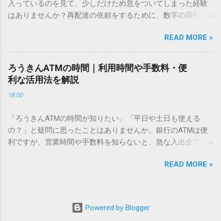
入っているのを見て、少しだけため息をついてしまった経験
こないのか？ そもそも、なぜ普通の変換で出てこない漢字が
はありませんか？再配達の依頼をするために、数字の羅列を
あるのでしょうか。その理由は、パソコンが文字を認識する
電話で打ち込んだり、ドライバーさんの手を煩わせてしまう
仕組みにあります。 日本のパソコンで一般的に使われる漢字
READ MORE »
ことに申し訳なさを感じたりすることもあるかもしれませ
は、JIS規格（日本産業規格）によって「第1水準」「第2水
ん。 「もっとスムーズに、自分のタイミングで受け取りた
準」といった形で整理されています。しかし、人名や地名に
い」 「わざわざ電話をかけずに、スマホ一つで完結させた
使われる非常に古い漢字（旧字）や、特定の組織だけで作ら
ろうきんATMの時間｜利用時間や手数料・便
い」 そんな願いを叶えてくれるのが、佐川急便の会員制サー
れた「外字」は、この一般的な変換リストに含まれていない
利な活用法を解説
ビス「スマートクラブ」と、LINEや公式アプリの連携です。
ことが多いのです。 そこで登場するのが「Unicode（ユニコ
18:00
これらを活用するだけで、再配達のストレスは驚くほど軽く
ード）」や「JISコード」といった 文字コード です。パソコ
なります。この記事では、忙しい毎日をサポートする便利な
ン上のすべての文字には、いわば「住所」のような番号が割
「ろうきんATMの時間が知りたい」「平日や土日も使える
受け取り術と、連携による具体的なメリットを徹底解説しま
り振られています。変換候補に出ない文字でも、この住所
の？」と疑問に思ったことはありませんか。銀行のATMは便
す。 佐川急便の再配達が劇的に変わる「スマートクラブ」と
（コード）を直接指定すれば、確実に呼び出すことができる
利ですが、営業時間や手数料を知らないと、急な入出金で困
は？ まず押さえておきたいのが、佐川急便の個人向け無料会
のです。 2. Windows標準機能！文字コードで漢字を出す「16
ることもあります。この記事では、 ろうきん（労働金庫）の
員サービス「スマートクラブ」です。これは、荷物の配送状
進数入力」 最も汎用性が高く、特別なソフトも不要なのが
READ MORE »
ATM営業時間や利用の注意点、便利な活用法 を詳しく解説し
況をリアルタイムで管理するための基盤となるサービスで
「Unicode」を直接入力する方法です。Wordやメモ帳など、
ます。 1. ろうきんATMの基本営業時間 ろうきんATMは、利用
す。 以前はウェブサイトを開いてログインする手間がありま
多くのWindowsアプリケーションで使用できます。 具体的な
する場所によって時間が異なりますが、一般的には次の通り
したが、現在はLINEやアプリと紐付けることで、その利便性
手順（Unicode入力） 入力したい文字の「Unicode（例：
です。 1-1. 店舗内ATM 平日：9:00〜17:00 土曜・日曜・祝
が飛躍的に向上しています。登録を済ませておくだけで、荷
Powered by Blogger
20BB7）」を把握する。 入力モードを「半角」にする（※重
日：休止（※一部店舗では土曜日のみ利用可能） 店舗内ATM
物が発送された瞬間に通知が届き、不在になる前にあらかじ
要）。 **「20BB7」**と入力する。 直後にキーボードの**