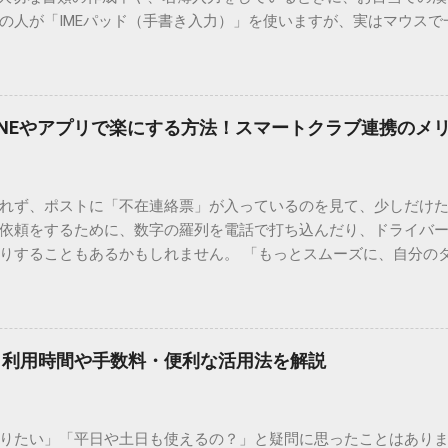
の人が「IMEパッド（手書き入力）」を使いますが、実はマウスで
結局見つからないことも少なくありません。 そこで今回は、IME
で旧字や外字、特殊記号を呼び出す「文字コード入力」のテクニ
、もう難しい漢字の入力で手を止める必要はありません。 1. なぜ
そも、なぜ普通の変換で出てこない漢字があるのでしょうか。その
INEやアプリで楽にする方法！スマートクラブ連携のメ
。 日本のパソコンで一般的に使われる漢字は、JIS規格（日本産業
形で整理されています。しかし、人名や地名に使われる非常に古い
は、この一般的な変換リストに含まれていないことが多いのです。
れず、ポストに「不在連絡票」が入っているのを見て、少しだけ
ド）」や「JISコード」といった 文字コード です。パソコン上のすべ
依頼をするために、数字の羅列を電話で打ち込んだり、ドライバ
られています。変換候補に出ない文字でも、この住所（コード）
りすることもあるかもしれません。 「もっとスムーズに、自分の
 2. Windows標準機能！文字コードで漢字を出す「16進数入力
けずに、スマホ一つで完結させたい」 そんな願いを叶えてくれるの
code」を直接入力する方法です。Wordやメモ帳など、多くのWind
、LINEや公式アプリの連携です。これらを活用するだけで、再配
nicode入力） 入力したい文字の「Unicode（例：20BB7）」
忙しい毎日をサポートする便利な受け取り術と、連携による具体
20BB7」**と入力する。 直後にキーボードの**[Alt]キーを押しな
劇的に変わる「スマートクラブ」とは？ まず押さえておきたいのが
漢字（例：𠮷）に変換されます。 注記： この方法は、特にMicros
｜利用時間や手数料・便利な活用法を解説
ラブ」です。これは、荷物の配送状況をリアルタイムで管理する
と打ってA...
を開いてログインする手間がありましたが、現在はLINEやアプリと
す。登録を済ませておくだけで、荷物が発送された瞬間に通知が
知りたい」「平日や土日も使えるの？」と疑問に思ったことはありま
いった先回りの対応が可能になります。 LINE連携で「不在連絡票