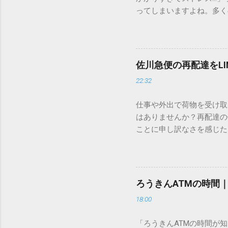
ってしまいますよね。多く
すし、似た漢字が多すぎて
ードを打ち込むだけで一瞬
この方法をマスターすれば
が出てこないのか？ そも
佐川急便の再配達をL
認識する仕組みにあります
22:32
準」「第2水準」といった
織だけで作られた「外字」
仕事や外出で荷物を受け取
「Unicode（ユニコー
はありませんか？再配達の
所」のような番号が割り振
ことに申し訳なさを感じた
び出すことができるのです。
い」 「わざわざ電話をか
ソフトも不要なのが「Uni
ビス「スマートクラブ」と
できます。 具体的な手順（U
なります。この記事では、
角」にする（※重要）。 **「
す。 佐川急便の再配達が
力した数字が、一瞬で対応する
ろうきんATMの時間
会員サービス「スマートク
です。Word上で「20BB7」
18:00
す。 以前はウェブサイト
性が飛躍的に向上していま
「ろうきんATMの時間が
じめ配達時間を変更すると