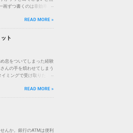
一画ずつ書くのは非効率で
パッドを使わずに、特定のコ
READ MORE »
ックを詳しく解説します。
「変換」しても旧字・外字
理由は、パソコンが文字を
リット
規格）によって「第1水
漢字（旧字）や、特定の組
 そこで登場するのが
ため息をついてしまった経験
ての文字には、いわば「住
ーさんの手を煩わせてしまう
を直接指定すれば、確実に呼
タイミングで受け取りた
」 最も汎用性が高く、特別な
が、佐川急便の会員制サー
owsアプリケーションで使用
READ MORE »
達のストレスは驚くほど軽く
を把握する。 入力モードを「半
的なメリットを徹底解説しま
がら[X]キー**を押す。 入
、佐川急便の個人向け無料
oft Wordで非常に強力
ための基盤となるサービスで
紐付けることで、その利便
届き、不在になる前にあらか
せんか。銀行のATMは便利
」とおさらばできる理由 日