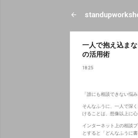
standupworksh
一人で抱え込ま
の活用術
18:25
「誰にも相談できない悩み
そんなふうに、一人で深く
けることは、想像以上に心
インターネット上の相談プ
とすると「どんなふうに書