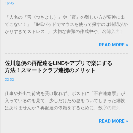
18:43
「人名の『𠮷（つちよし）』や『齋』の難しい方が変換に出
てこない！」「IMEパッドでマウスを使って探すのは時間がか
かりすぎてストレス…」 大切な書類の作成中や、名簿入力を
しているときに、お目当ての漢字がサッと出てこないと焦っ
READ MORE »
てしまいますよね。多くの人が「IMEパッド（手書き入力）」
を使いますが、実はマウスで一画ずつ書くのは非効率です
し、似た漢字が多すぎて結局見つからないことも少なくあり
佐川急便の再配達をLINEやアプリで楽にする
ません。 そこで今回は、IMEパッドを使わずに、特定のコー
方法！スマートクラブ連携のメリット
ドを打ち込むだけで一瞬で旧字や外字、特殊記号を呼び出す
22:32
「文字コード入力」のテクニックを詳しく解説します。 この
方法をマスターすれば、もう難しい漢字の入力で手を止める
仕事や外出で荷物を受け取れず、ポストに「不在連絡票」が
必要はありません。 1. なぜ「変換」しても旧字・外字が出て
入っているのを見て、少しだけため息をついてしまった経験
こないのか？ そもそも、なぜ普通の変換で出てこない漢字が
はありませんか？再配達の依頼をするために、数字の羅列を
あるのでしょうか。その理由は、パソコンが文字を認識する
電話で打ち込んだり、ドライバーさんの手を煩わせてしまう
仕組みにあります。 日本のパソコンで一般的に使われる漢字
READ MORE »
ことに申し訳なさを感じたりすることもあるかもしれませ
は、JIS規格（日本産業規格）によって「第1水準」「第2水
ん。 「もっとスムーズに、自分のタイミングで受け取りた
準」といった形で整理されています。しかし、人名や地名に