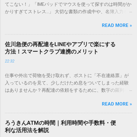
てこない！」「IMEパッドでマウスを使って探すのは時間がか
かりすぎてストレス…」 大切な書類の作成中や、名簿入力を
しているときに、お目当ての漢字がサッと出てこないと焦っ
READ MORE »
てしまいますよね。多くの人が「IMEパッド（手書き入力）」
を使いますが、実はマウスで一画ずつ書くのは非効率です
し、似た漢字が多すぎて結局見つからないことも少なくあり
佐川急便の再配達をLINEやアプリで楽にする
ません。 そこで今回は、IMEパッドを使わずに、特定のコー
方法！スマートクラブ連携のメリット
ドを打ち込むだけで一瞬で旧字や外字、特殊記号を呼び出す
22:32
「文字コード入力」のテクニックを詳しく解説します。 この
方法をマスターすれば、もう難しい漢字の入力で手を止める
仕事や外出で荷物を受け取れず、ポストに「不在連絡票」が
必要はありません。 1. なぜ「変換」しても旧字・外字が出て
入っているのを見て、少しだけため息をついてしまった経験
こないのか？ そもそも、なぜ普通の変換で出てこない漢字が
はありませんか？再配達の依頼をするために、数字の羅列を
あるのでしょうか。その理由は、パソコンが文字を認識する
電話で打ち込んだり、ドライバーさんの手を煩わせてしまう
仕組みにあります。 日本のパソコンで一般的に使われる漢字
READ MORE »
ことに申し訳なさを感じたりすることもあるかもしれませ
は、JIS規格（日本産業規格）によって「第1水準」「第2水
ん。 「もっとスムーズに、自分のタイミングで受け取りた
準」といった形で整理されています。しかし、人名や地名に
い」 「わざわざ電話をかけずに、スマホ一つで完結させた
使われる非常に古い漢字（旧字）や、特定の組織だけで作ら
ろうきんATMの時間｜利用時間や手数料・便
い」 そんな願いを叶えてくれるのが、佐川急便の会員制サー
れた「外字」は、この一般的な変換リストに含まれていない
利な活用法を解説
ビス「スマートクラブ」と、LINEや公式アプリの連携です。
ことが多いのです。 そこで登場するのが「Unicode（ユニコ