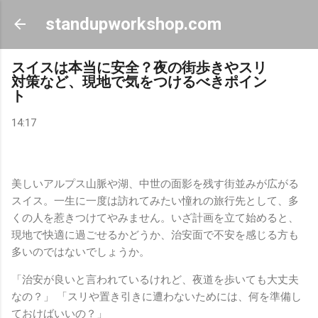
スキップしてメイン コンテンツに移動
standupworkshop.com
スイスは本当に安全？夜の街歩きやスリ
対策など、現地で気をつけるべきポイン
ト
14:17
美しいアルプス山脈や湖、中世の面影を残す街並みが広がる
スイス。一生に一度は訪れてみたい憧れの旅行先として、多
くの人を惹きつけてやみません。いざ計画を立て始めると、
現地で快適に過ごせるかどうか、治安面で不安を感じる方も
多いのではないでしょうか。
「治安が良いと言われているけれど、夜道を歩いても大丈夫
なの？」 「スリや置き引きに遭わないためには、何を準備し
ておけばいいの？」