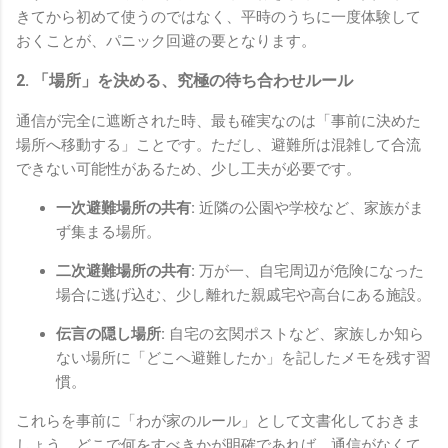
きてから初めて使うのではなく、平時のうちに一度体験して
おくことが、パニック回避の要となります。
2. 「場所」を決める、究極の待ち合わせルール
通信が完全に遮断された時、最も確実なのは「事前に決めた
場所へ移動する」ことです。ただし、避難所は混雑して合流
できない可能性があるため、少し工夫が必要です。
一次避難場所の共有:
近隣の公園や学校など、家族がま
ず集まる場所。
二次避難場所の共有:
万が一、自宅周辺が危険になった
場合に逃げ込む、少し離れた親戚宅や高台にある施設。
伝言の隠し場所:
自宅の玄関ポストなど、家族しか知ら
ない場所に「どこへ避難したか」を記したメモを残す習
慣。
これらを事前に「わが家のルール」として文書化しておきま
しょう。どこで何をすべきかが明確であれば、通信がなくて