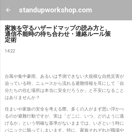
スキップしてメイン コンテンツに移動
standupworkshop.com
家族を守るハザードマップの読み方と、
通信不能時の待ち合わせ・連絡ルール策
定術
14:22
台風や集中豪雨、あるいは予測できない大規模な自然災害が
迫っている時、ニュースから流れる避難情報を耳にして「自
分たちの住む場所は本当に安全だろうか」と不安になること
はありませんか？
住まいや家族の安全を考える際、多くの人がまず思い浮かべ
るのが避難行動ですが、実は「どこに、いつ、どのように逃
げるか」という明確な基準がないままでは、いざという時に
パニックに陥ってしまいます。特に、家族それぞれが職場や