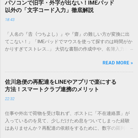
パソコンで旧字・外字が出ない！IMEパッド
以外の「文字コード入力」徹底解説
18:43
「人名の『𠮷（つちよし）』や『齋』の難しい方が変換に出
てこない！」「IMEパッドでマウスを使って探すのは時間がか
かりすぎてストレス…」 大切な書類の作成中や、名簿入力を
しているときに、お目当ての漢字がサッと出てこないと焦っ
READ MORE »
てしまいますよね。多くの人が「IMEパッド（手書き入力）」
を使いますが、実はマウスで一画ずつ書くのは非効率です
し、似た漢字が多すぎて結局見つからないことも少なくあり
佐川急便の再配達をLINEやアプリで楽にする
ません。 そこで今回は、IMEパッドを使わずに、特定のコー
方法！スマートクラブ連携のメリット
ドを打ち込むだけで一瞬で旧字や外字、特殊記号を呼び出す
22:32
「文字コード入力」のテクニックを詳しく解説します。 この
方法をマスターすれば、もう難しい漢字の入力で手を止める
仕事や外出で荷物を受け取れず、ポストに「不在連絡票」が
必要はありません。 1. なぜ「変換」しても旧字・外字が出て
入っているのを見て、少しだけため息をついてしまった経験
こないのか？ そもそも、なぜ普通の変換で出てこない漢字が
はありませんか？再配達の依頼をするために、数字の羅列を
あるのでしょうか。その理由は、パソコンが文字を認識する
電話で打ち込んだり、ドライバーさんの手を煩わせてしまう
仕組みにあります。 日本のパソコンで一般的に使われる漢字