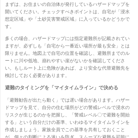
まずは、お住まいの自治体が発行しているハザードマップを
開いてください。チェックすべきポイントは、自宅が「浸水
想定区域」や「土砂災害警戒区域」に入っているかどうかで
す。
多くの場合、ハザードマップには指定避難所が記載されてい
ますが、必ずしも「自宅から一番近い場所が最も安全」とは
限りません。地図上で自宅の位置を確認し、避難所までのル
ートに川や低地、崩れやすい崖がないかを確認してくださ
い。もしルート上に危険があれば、より安全な代替避難先を
検討しておく必要があります。
避難のタイミングを「マイタイムライン」で決める
「避難勧告が出たら動く」では遅い場合があります。ハザー
ドマップを見て、自分の住む場所がどの警戒レベルで浸水の
リスクが生じるのかを把握し、「警戒レベル〇で避難を開始
する」という自分だけの基準、いわゆるマイタイムラインを
作成しましょう。家族全員でこの基準を共有しておくこと
が、個々の判断による迷いを防ぎ、スムーズな避難を可能に