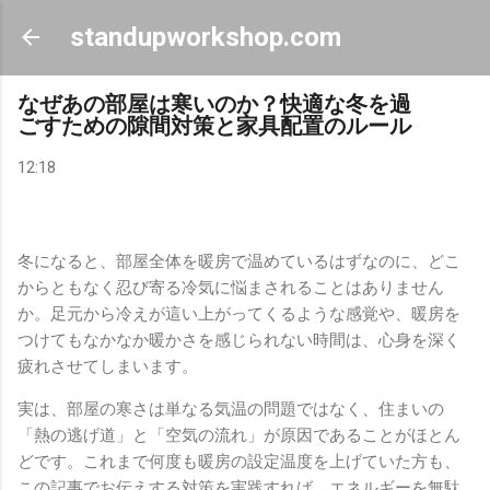
スキップしてメイン コンテンツに移動
standupworkshop.com
なぜあの部屋は寒いのか？快適な冬を過
ごすための隙間対策と家具配置のルール
12:18
冬になると、部屋全体を暖房で温めているはずなのに、どこ
からともなく忍び寄る冷気に悩まされることはありません
か。足元から冷えが這い上がってくるような感覚や、暖房を
つけてもなかなか暖かさを感じられない時間は、心身を深く
疲れさせてしまいます。
実は、部屋の寒さは単なる気温の問題ではなく、住まいの
「熱の逃げ道」と「空気の流れ」が原因であることがほとん
どです。これまで何度も暖房の設定温度を上げていた方も、
この記事でお伝えする対策を実践すれば、エネルギーを無駄