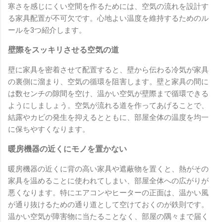
寒さを感じにくい空間を作るためには、空気の流れを設計す
る家具配置が不可欠です。心地よい温度を維持するためのル
ールを3つ紹介します。
壁際をスッキリさせる空気の道
壁に家具を密着させて配置すると、壁から伝わる冷気が家具
の裏側に溜まり、空気の循環を阻害します。壁と家具の間に
は数センチの隙間を空け、温かい空気が壁際まで循環できる
ようにしましょう。空気が流れる道を作ってあげることで、
結露やカビの発生を抑えるとともに、部屋全体の温度を均一
に保ちやすくなります。
暖房機器の近くにモノを置かない
暖房機器の近くに背の高い家具や遮蔽物を置くと、熱がその
家具を温めることに使われてしまい、部屋全体への広がりが
悪くなります。特にエアコンやヒーターの正面は、温かい風
が通り抜けるための通り道として空けておくのが鉄則です。
温かい空気が障害物に当たることなく、部屋の隅々まで届く