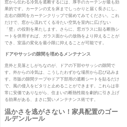
窓から伝わる冷気を遮断するには、厚手のカーテンが最も効
果的です。カーテンの丈を床までしっかりと届く長さにし、
左右の隙間をカーテンクリップで留めてみてください。これ
だけで、窓から流れてくる冷たい空気を室内に広げない
「壁」の役割を果たします。さらに、窓ガラスに貼る断熱シ
ートを併用すれば、ガラス面からの放熱をより抑えることが
でき、室温の変化を最小限に抑えることが可能です。
ドアやサッシの隙間を埋めるメンテナンス
意外と見落としがちなのが、ドアの下部やサッシの隙間で
す。外からの冷気は、こうしたわずかな場所から忍び込みま
す。市販の隙間テープやドア下部用の遮断シートを貼るだけ
で、風の侵入をピタリと止めることができます。これらは非
常に安価でありながら、住まいの断熱性能を劇的に引き上げ
る効果がある、まさに賢いメンテナンス術です。
温かさを逃がさない！家具配置のゴー
ルデンルール