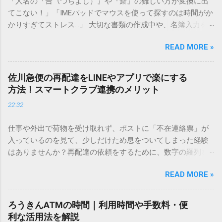
「人名の『𠮷（つちよし）』や『齋』の難しい方が変換に出
てこない！」「IMEパッドでマウスを使って探すのは時間がか
かりすぎてストレス…」 大切な書類の作成中や、名簿入力を
しているときに、お目当ての漢字がサッと出てこないと焦っ
READ MORE »
てしまいますよね。多くの人が「IMEパッド（手書き入力）」
を使いますが、実はマウスで一画ずつ書くのは非効率です
し、似た漢字が多すぎて結局見つからないことも少なくあり
佐川急便の再配達をLINEやアプリで楽にする
ません。 そこで今回は、IMEパッドを使わずに、特定のコー
方法！スマートクラブ連携のメリット
ドを打ち込むだけで一瞬で旧字や外字、特殊記号を呼び出す
22:32
「文字コード入力」のテクニックを詳しく解説します。 この
方法をマスターすれば、もう難しい漢字の入力で手を止める
仕事や外出で荷物を受け取れず、ポストに「不在連絡票」が
必要はありません。 1. なぜ「変換」しても旧字・外字が出て
入っているのを見て、少しだけため息をついてしまった経験
こないのか？ そもそも、なぜ普通の変換で出てこない漢字が
はありませんか？再配達の依頼をするために、数字の羅列を
あるのでしょうか。その理由は、パソコンが文字を認識する
電話で打ち込んだり、ドライバーさんの手を煩わせてしまう
仕組みにあります。 日本のパソコンで一般的に使われる漢字
READ MORE »
ことに申し訳なさを感じたりすることもあるかもしれませ
は、JIS規格（日本産業規格）によって「第1水準」「第2水
ん。 「もっとスムーズに、自分のタイミングで受け取りた
準」といった形で整理されています。しかし、人名や地名に
い」 「わざわざ電話をかけずに、スマホ一つで完結させた
使われる非常に古い漢字（旧字）や、特定の組織だけで作ら
ろうきんATMの時間｜利用時間や手数料・便
い」 そんな願いを叶えてくれるのが、佐川急便の会員制サー
れた「外字」は、この一般的な変換リストに含まれていない
利な活用法を解説