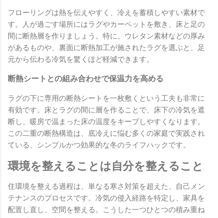
フローリングは熱を伝えやすく、冷えを蓄積しやすい素材で
す。人が過ごす場所にはラグやカーペットを敷き、床と足の
間に断熱層を作りましょう。特に、ウレタン素材などの厚み
があるものや、裏面に断熱加工が施されたラグを選ぶと、足
元から伝わる冷気を驚くほど軽減できます。
断熱シートとの組み合わせで保温力を高める
ラグの下に専用の断熱シートを一枚敷くという工夫も非常に
有効です。床とラグの間に層を作ることで、床下の冷気を遮
断し、暖房で温まった床の温度をキープしやすくなります。
この二重の断熱構造は、底冷えに悩む多くの家庭で実践され
ている、シンプルかつ効果的な冬のライフハックです。
環境を整えることは自分を整えること
住環境を整える過程は、単なる寒さ対策を超えた、自己メン
テナンスのプロセスです。冷気の侵入経路を特定し、家具を
配置し直し、空間を整える。こうした一つひとつの積み重ね