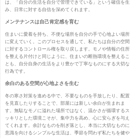
は、「自分の生活を自分で管理できている」という確信を生
み、日常に対する自信を深めてくれます。
メンテナンスは自己肯定感を育む
住まいに愛着を持ち、不便な場所を自分の手で心地よい場所
に変えていく。このプロセスを通して、私たちは自分の空間
に対するコントロール権を取り戻します。モノや情報の住所
を整える片付けと同じように、住まいの断熱環境を整えるこ
とも、自分自身の生活をより豊かで丁寧なものにする大切な
行為です。
余白のある空間が心地よさを生む
冬の寒さ対策を進める中で、不要なものを手放したり、配置
を見直したりすることで、部屋には新しい余白が生まれま
す。無駄なモノに溢れた場所ではなく、温かさが循環するス
ッキリとした環境こそが、集中力を高め、心に安らぎを与え
てくれます。余計なものを削ぎ落とし、本当に大切なものに
意識を向けるシンプルな生活は、季節を問わず私たちを健や