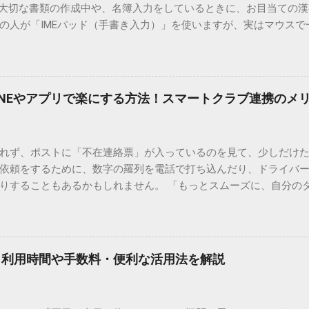
 大切な書類の作成中や、名簿入力をしているときに、お目当ての
の人が「IMEパッド（手書き入力）」を使いますが、実はマウスで
結局見つからないことも少なくありません。 そこで今回は、IME
で旧字や外字、特殊記号を呼び出す「文字コード入力」のテクニ
、もう難しい漢字の入力で手を止める必要はありません。 1. なぜ
そも、なぜ普通の変換で出てこない漢字があるのでしょうか。その
INEやアプリで楽にする方法！スマートクラブ連携のメ
。 日本のパソコンで一般的に使われる漢字は、JIS規格（日本産業
形で整理されています。しかし、人名や地名に使われる非常に古い
は、この一般的な変換リストに含まれていないことが多いのです。
れず、ポストに「不在連絡票」が入っているのを見て、少しだけ
ド）」や「JISコード」といった 文字コード です。パソコン上のすべ
依頼をするために、数字の羅列を電話で打ち込んだり、ドライバ
られています。変換候補に出ない文字でも、この住所（コード）
りすることもあるかもしれません。 「もっとスムーズに、自分の
 2. Windows標準機能！文字コードで漢字を出す「16進数入力
けずに、スマホ一つで完結させたい」 そんな願いを叶えてくれるの
code」を直接入力する方法です。Wordやメモ帳など、多くのWind
、LINEや公式アプリの連携です。これらを活用するだけで、再配
nicode入力） 入力したい文字の「Unicode（例：20BB7）」
忙しい毎日をサポートする便利な受け取り術と、連携による具体
20BB7」**と入力する。 直後にキーボードの**[Alt]キーを押しな
劇的に変わる「スマートクラブ」とは？ まず押さえておきたいのが
漢字（例：𠮷）に変換されます。 注記： この方法は、特にMicros
｜利用時間や手数料・便利な活用法を解説
ラブ」です。これは、荷物の配送状況をリアルタイムで管理する
と打ってA...
を開いてログインする手間がありましたが、現在はLINEやアプリと
す。登録を済ませておくだけで、荷物が発送された瞬間に通知が