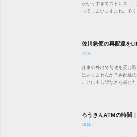
かかりすぎてストレス…」
ってしまいますよね。多く
すし、似た漢字が多すぎて
ードを打ち込むだけで一瞬
この方法をマスターすれば
が出てこないのか？ そも
佐川急便の再配達をL
認識する仕組みにあります
22:32
準」「第2水準」といった
織だけで作られた「外字」
仕事や外出で荷物を受け取
「Unicode（ユニコー
はありませんか？再配達の
所」のような番号が割り振
ことに申し訳なさを感じた
び出すことができるのです。
い」 「わざわざ電話をか
ソフトも不要なのが「Uni
ビス「スマートクラブ」と
できます。 具体的な手順（U
なります。この記事では、
角」にする（※重要）。 **「
す。 佐川急便の再配達が
力した数字が、一瞬で対応する
ろうきんATMの時間
会員サービス「スマートク
です。Word上で「20BB7」
18:00
す。 以前はウェブサイト
性が飛躍的に向上していま