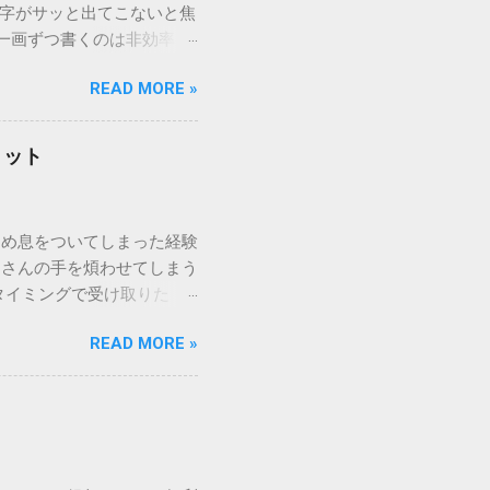
漢字がサッと出てこないと焦
一画ずつ書くのは非効率で
パッドを使わずに、特定のコ
READ MORE »
ックを詳しく解説します。
「変換」しても旧字・外字
理由は、パソコンが文字を
リット
規格）によって「第1水
漢字（旧字）や、特定の組
 そこで登場するのが
ため息をついてしまった経験
ての文字には、いわば「住
ーさんの手を煩わせてしまう
を直接指定すれば、確実に呼
タイミングで受け取りた
」 最も汎用性が高く、特別な
が、佐川急便の会員制サー
owsアプリケーションで使用
READ MORE »
達のストレスは驚くほど軽く
を把握する。 入力モードを「半
的なメリットを徹底解説しま
がら[X]キー**を押す。 入
、佐川急便の個人向け無料
oft Wordで非常に強力
ための基盤となるサービスで
紐付けることで、その利便
届き、不在になる前にあらか