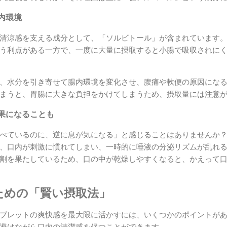
内環境
清涼感を支える成分として、「ソルビトール」が含まれています
う利点がある一方で、一度に大量に摂取すると小腸で吸収されに
、水分を引き寄せて腸内環境を変化させ、腹痛や軟便の原因にな
まうと、胃腸に大きな負担をかけてしまうため、摂取量には注意
果になることも
べているのに、逆に息が気になる」と感じることはありませんか？
、口内が刺激に慣れてしまい、一時的に唾液の分泌リズムが乱れ
割を果たしているため、口の中が乾燥しやすくなると、かえって
ための「賢い摂取法」
ブレットの爽快感を最大限に活かすには、いくつかのポイントが
避けながら口内の清潔感を保つことができます。