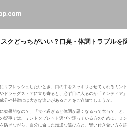
スキップしてメイン コンテンツに移動
op.com
リスクどっちがいい？口臭・体調トラブルを
にリフレッシュしたいとき、口の中をスッキリさせてくれるミン
やドラッグストアに立ち寄ると、必ず目に入るのが「ミンティア
成分や特徴には大きな違いがあることをご存知でしょうか。
に効果的なの？」「食べ過ぎると体調が悪くなるって本当？」と
の記事では、ミントタブレット選びで迷っている方のために、ミ
を防ぎながら、自分に合った最適な選び方と、賢い付き合い方を