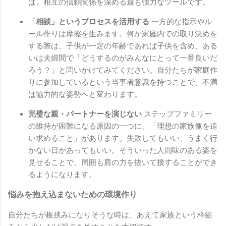
は、相互の信頼関係を深める最も強力なツールです。
「相談」というプロセスを活用する
一方的な指示やル
ール作りは摩擦を生みます。何か家庭内での取り決めを
する際は、子供が一定の年齢であれば子供を含め、ある
いは夫婦間で「どうするのがみんなにとって一番良いだ
ろう？」と問いかけてみてください。自分たちが家庭作
りに参加しているという当事者意識を持つことで、不満
は協力的な姿勢へと変わります。
完璧な親・パートナーを演じない
ステップファミリー
の維持が困難になる原因の一つに、「理想の家族像を追
い求めること」があります。失敗してもいい、うまく行
かない日があってもいい。そういった人間味のある姿を
見せることで、周囲も肩の力を抜いて接することができ
るようになります。
悩みを抱え込まないための環境作り
自分たちが板挟みになりそうな時は、あえて家族という枠組