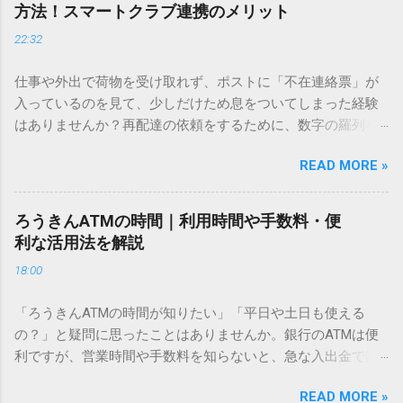
ません。 そこで今回は、IMEパッドを使わずに、特定のコー
方法！スマートクラブ連携のメリット
ドを打ち込むだけで一瞬で旧字や外字、特殊記号を呼び出す
22:32
「文字コード入力」のテクニックを詳しく解説します。 この
方法をマスターすれば、もう難しい漢字の入力で手を止める
仕事や外出で荷物を受け取れず、ポストに「不在連絡票」が
必要はありません。 1. なぜ「変換」しても旧字・外字が出て
入っているのを見て、少しだけため息をついてしまった経験
こないのか？ そもそも、なぜ普通の変換で出てこない漢字が
はありませんか？再配達の依頼をするために、数字の羅列を
あるのでしょうか。その理由は、パソコンが文字を認識する
電話で打ち込んだり、ドライバーさんの手を煩わせてしまう
仕組みにあります。 日本のパソコンで一般的に使われる漢字
READ MORE »
ことに申し訳なさを感じたりすることもあるかもしれませ
は、JIS規格（日本産業規格）によって「第1水準」「第2水
ん。 「もっとスムーズに、自分のタイミングで受け取りた
準」といった形で整理されています。しかし、人名や地名に
い」 「わざわざ電話をかけずに、スマホ一つで完結させた
使われる非常に古い漢字（旧字）や、特定の組織だけで作ら
ろうきんATMの時間｜利用時間や手数料・便
い」 そんな願いを叶えてくれるのが、佐川急便の会員制サー
れた「外字」は、この一般的な変換リストに含まれていない
利な活用法を解説
ビス「スマートクラブ」と、LINEや公式アプリの連携です。
ことが多いのです。 そこで登場するのが「Unicode（ユニコ
18:00
これらを活用するだけで、再配達のストレスは驚くほど軽く
ード）」や「JISコード」といった 文字コード です。パソコ
なります。この記事では、忙しい毎日をサポートする便利な
ン上のすべての文字には、いわば「住所」のような番号が割
「ろうきんATMの時間が知りたい」「平日や土日も使える
受け取り術と、連携による具体的なメリットを徹底解説しま
り振られています。変換候補に出ない文字でも、この住所
の？」と疑問に思ったことはありませんか。銀行のATMは便
す。 佐川急便の再配達が劇的に変わる「スマートクラブ」と
（コード）を直接指定すれば、確実に呼び出すことができる
利ですが、営業時間や手数料を知らないと、急な入出金で困
は？ まず押さえておきたいのが、佐川急便の個人向け無料会
のです。 2. Windows標準機能！文字コードで漢字を出す「16
ることもあります。この記事では、 ろうきん（労働金庫）の
員サービス「スマートクラブ」です。これは、荷物の配送状
進数入力」 最も汎用性が高く、特別なソフトも不要なのが
READ MORE »
ATM営業時間や利用の注意点、便利な活用法 を詳しく解説し