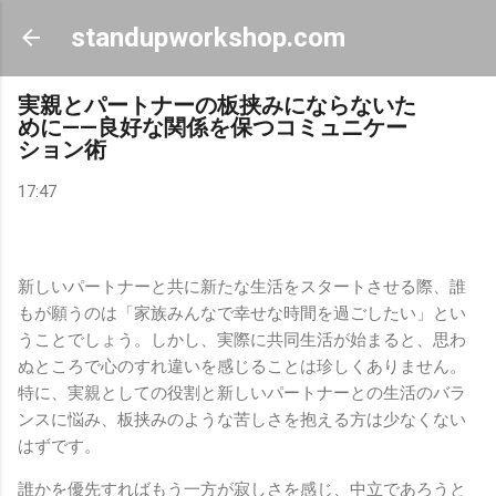
スキップしてメイン コンテンツに移動
standupworkshop.com
実親とパートナーの板挟みにならないた
めに——良好な関係を保つコミュニケー
ション術
17:47
新しいパートナーと共に新たな生活をスタートさせる際、誰
もが願うのは「家族みんなで幸せな時間を過ごしたい」とい
うことでしょう。しかし、実際に共同生活が始まると、思わ
ぬところで心のすれ違いを感じることは珍しくありません。
特に、実親としての役割と新しいパートナーとの生活のバラ
ンスに悩み、板挟みのような苦しさを抱える方は少なくない
はずです。
誰かを優先すればもう一方が寂しさを感じ、中立であろうと