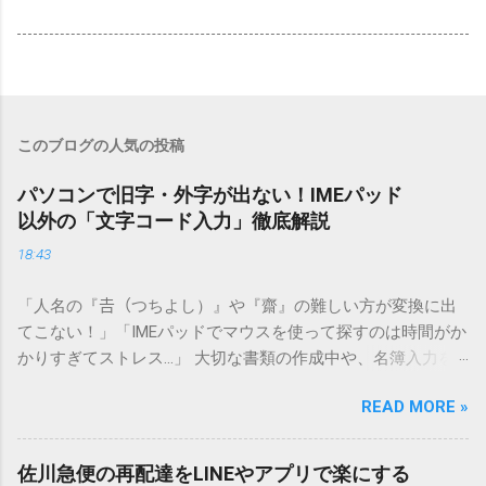
このブログの人気の投稿
パソコンで旧字・外字が出ない！IMEパッド
以外の「文字コード入力」徹底解説
18:43
「人名の『𠮷（つちよし）』や『齋』の難しい方が変換に出
てこない！」「IMEパッドでマウスを使って探すのは時間がか
かりすぎてストレス…」 大切な書類の作成中や、名簿入力を
しているときに、お目当ての漢字がサッと出てこないと焦っ
READ MORE »
てしまいますよね。多くの人が「IMEパッド（手書き入力）」
を使いますが、実はマウスで一画ずつ書くのは非効率です
し、似た漢字が多すぎて結局見つからないことも少なくあり
佐川急便の再配達をLINEやアプリで楽にする